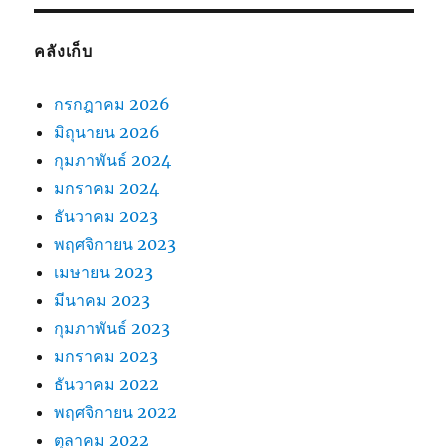
คลังเก็บ
กรกฎาคม 2026
มิถุนายน 2026
กุมภาพันธ์ 2024
มกราคม 2024
ธันวาคม 2023
พฤศจิกายน 2023
เมษายน 2023
มีนาคม 2023
กุมภาพันธ์ 2023
มกราคม 2023
ธันวาคม 2022
พฤศจิกายน 2022
ตุลาคม 2022