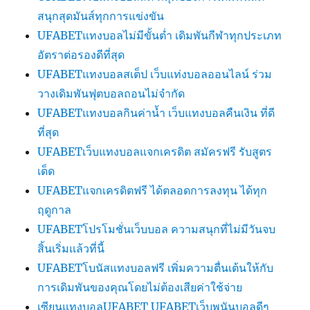
สนุกสุดมันส์ทุกการแข่งขัน
UFABETแทงบอลไม่มีขั้นต่ำ เดิมพันกีฬาทุกประเภท
อัตราต่อรองดีที่สุด
UFABETแทงบอลสเต็ป เว็บแท่งบอลออนไลน์ ร่วม
วางเดิมพันฟุตบอลถอนไม่จำกัด
UFABETแทงบอลกินค่าน้ำ เว็บแทงบอลคืนเงิน ที่ดี
ที่สุด
UFABETเว็บแทงบอลแจกเครดิต สมัครฟรี รับสูตร
เด็ด
UFABETแจกเครดิตฟรี ได้ตลอดการลงทุน ได้ทุก
ฤดูกาล
UFABETโปรโมชั่นเว็บบอล ความสนุกที่ไม่มีวันจบ
สิ้นเริ่มแล้วที่นี้
UFABETโบนัสแทงบอลฟรี เพิ่มความตื่นเต้นให้กับ
การเดิมพันของคุณโดยไม่ต้องเสียค่าใช้จ่าย
เซียนแทงบอลUFABET UFABETเว็บพนันบอลดีๆ