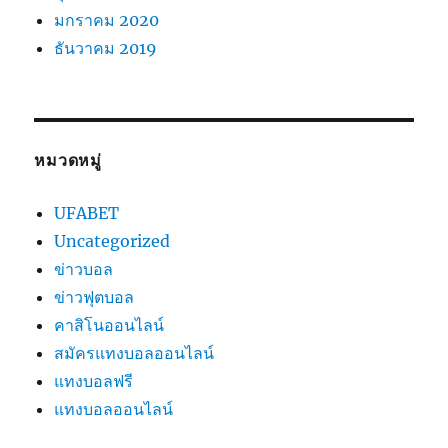
มกราคม 2020
ธันวาคม 2019
หมวดหมู่
UFABET
Uncategorized
ข่าวบอล
ข่าวฟุตบอล
คาสิโนออนไลน์
สมัครแทงบอลออนไลน์
แทงบอลฟรี
แทงบอลออนไลน์