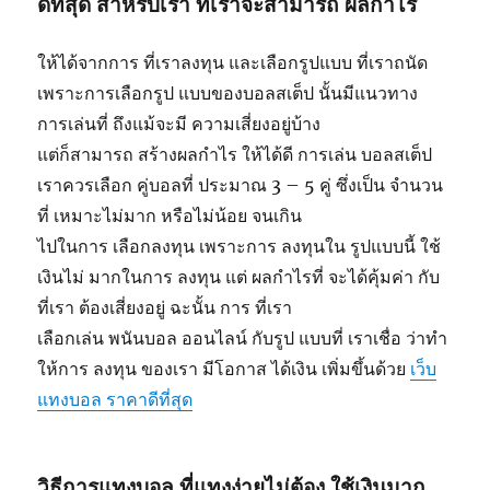
ดีที่สุด สำหรับเรา ที่เราจะสามารถ ผลกำไร
ให้ได้จากการ ที่เราลงทุน และเลือกรูปแบบ ที่เราถนัด
เพราะการเลือกรูป แบบของบอลสเต็ป นั้นมีแนวทาง
การเล่นที่ ถึงแม้จะมี ความเสี่ยงอยู่บ้าง
แต่ก็สามารถ สร้างผลกำไร ให้ได้ดี การเล่น บอลสเต็ป
เราควรเลือก คู่บอลที่ ประมาณ 3 – 5 คู่ ซึ่งเป็น จำนวน
ที่ เหมาะไม่มาก หรือไม่น้อย จนเกิน
ไปในการ เลือกลงทุน เพราะการ ลงทุนใน รูปแบบนี้ ใช้
เงินไม่ มากในการ ลงทุน แต่ ผลกำไรที่ จะได้คุ้มค่า กับ
ที่เรา ต้องเสี่ยงอยู่ ฉะนั้น การ ที่เรา
เลือกเล่น พนันบอล ออนไลน์ กับรูป แบบที่ เราเชื่อ ว่าทำ
ให้การ ลงทุน ของเรา มีโอกาส ได้เงิน เพิ่มขึ้นด้วย
เว็บ
แทงบอล ราคาดีที่สุด
วิธีการแทงบอล ที่แทงง่ายไม่ต้อง ใช้เงินมาก