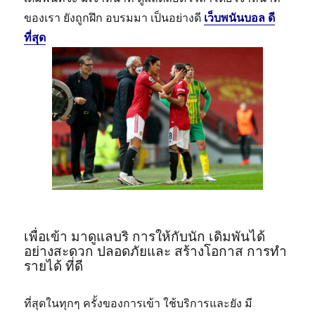
ของเรา ยังถูกฝึก อบรมมา เป็นอย่างดี
เว็บพนันบอล ดี
ที่สุด
เพื่อเข้า มาดูแลบริ การให้กับนัก เดิมพันได้
อย่างสะดวก ปลอดภัยและ สร้างโอกาส การทำ
รายได้ ที่ดี
ที่สุดในทุกๆ ครั้งของการเข้า ใช้บริการและยัง มี