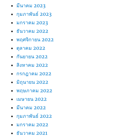
มีนาคม 2023
กุมภาพันธ์ 2023
มกราคม 2023
ธันวาคม 2022
พฤศจิกายน 2022
ตุลาคม 2022
กันยายน 2022
สิงหาคม 2022
กรกฎาคม 2022
มิถุนายน 2022
พฤษภาคม 2022
เมษายน 2022
มีนาคม 2022
กุมภาพันธ์ 2022
มกราคม 2022
ธันวาคม 2021