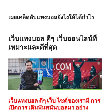
เผยเคล็ดลับแทงบอลยังไงให้ได้กำไร
เว็บแทงบอล ดีๆ เว็บออนไลน์ที่
เหมาะและดีที่สุด
เว็บแทงบอล ดีๆ เว็บ ไซต์ของเรามี การ
เปิดการ เดิมพันพนันบอลมา อย่าง