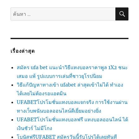
ค้นห
ค้นหา:
เรื่องล่าสุด
สมัคร ufa bet แนะนำวิธีแทงบอลราคาพูล 1X2 ชนะ
เสมอ แพ้ รูปแบบการเล่นที่ชาวยุโรปนิยม
วิธีแก้ปัญหาทางเข้า ufabet ล่าสุดเข้าไม่ได้ ทำเอง
ได้เลยไม่ต้องรอแอดมิน
UFABETโปรโมชั่นแทงบอลแจกจริง การใช้งานผ่าน
ทางเว็บพนันบอลออนไลน์ดีเยี่ยมอย่างยิ่ง
UFABETโปรโมชั่นแทงบอลฟรี แทงบอลออนไลน์ ได้
เงินชัวร์ ไม่มีโกง
โบนัสฟรีUFABET สมัครวันนี้รับโปรได้เลยทันที