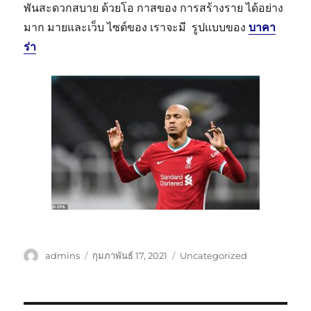
พันสะดวกสบาย ด้วยโอ กาสของ การสร้างราย ได้อย่าง
มาก มายและเว็บ ไซต์ของ เราจะมี รูปแบบของ
บาคา
ร่า
ผู้
เขียน
หมวด
admins
กุมภาพันธ์ 17, 2021
Uncategorized
เขียน
เมื่อ
หมู่