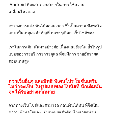
Android ที่จะสะ ดวกสบายใน การใช้ความ
เคลื่อนไหวของ
ต
ารางการแข่ง ขันได้ตลอดเวลา ซึ่งเป็นความ พึงพอใจ
และ เป็นเหตุผล สำคัญที่ หลายๆเลือก เว็บไซต์ของ
เราในการเดิม พันมาอย่างต่อ เนื่องและยังเน้น ย้ำในรูป
แบบของการบริ การการดูแล ที่จะมีการ จ่ายอัตราผล
ตอบแทนสูง
กว่าเว็บอื่นๆ และมีทธิ พิเศษโปร โมชั่นเสริม
ไม่ว่าจะเป็น ในรูปแบบของ โบนัสที่ นักเดิมพัน
จะ ได้รับอย่างมากมาย
จากทางเว็บ ไซต์และสามารถ ถอนเงินได้ทัน ทีจึงเป็น
ความ พึงพอใจและ เป็นเหตุ ผลสำคัญที่ หลายๆท่าน