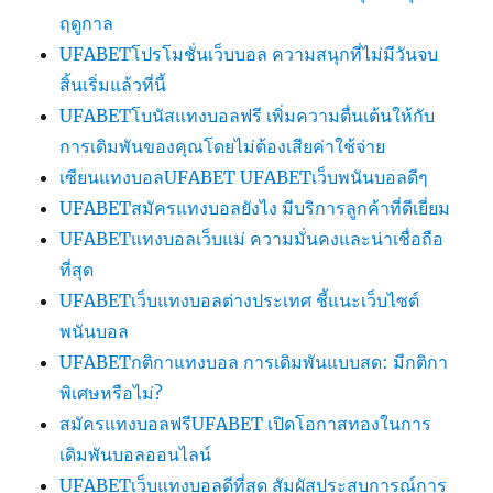
ฤดูกาล
UFABETโปรโมชั่นเว็บบอล ความสนุกที่ไม่มีวันจบ
สิ้นเริ่มแล้วที่นี้
UFABETโบนัสแทงบอลฟรี เพิ่มความตื่นเต้นให้กับ
การเดิมพันของคุณโดยไม่ต้องเสียค่าใช้จ่าย
เซียนแทงบอลUFABET UFABETเว็บพนันบอลดีๆ
UFABETสมัครแทงบอลยังไง มีบริการลูกค้าที่ดีเยี่ยม
UFABETแทงบอลเว็บแม่ ความมั่นคงและน่าเชื่อถือ
ที่สุด
UFABETเว็บแทงบอลต่างประเทศ ชี้แนะเว็บไซต์
พนันบอล
UFABETกติกาแทงบอล การเดิมพันแบบสด: มีกติกา
พิเศษหรือไม่?
สมัครแทงบอลฟรีUFABET เปิดโอกาสทองในการ
เดิมพันบอลออนไลน์
UFABETเว็บแทงบอลดีที่สุด สัมผัสประสบการณ์การ