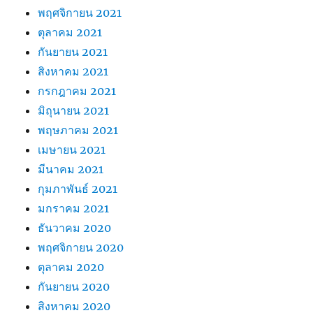
พฤศจิกายน 2021
ตุลาคม 2021
กันยายน 2021
สิงหาคม 2021
กรกฎาคม 2021
มิถุนายน 2021
พฤษภาคม 2021
เมษายน 2021
มีนาคม 2021
กุมภาพันธ์ 2021
มกราคม 2021
ธันวาคม 2020
พฤศจิกายน 2020
ตุลาคม 2020
กันยายน 2020
สิงหาคม 2020