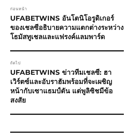
เมนู
ก่อนหน้า
นำทาง
UFABETWINS อันโตนิโอรูดิเกอร์
เรื่อง
ก่อน
ของเชลซีอธิบายความแตกต่างระหว่าง
เรื่อง
หน้า:
โธมัสทูเชลและแฟรงค์แลมพาร์ด
ถัดไป
UFABETWINS ข่าวทีมเชลซี: ฮา
เรื่อง
ต่อ
เวิร์ตซ์และอับราฮัมพร้อมที่จะเผชิญ
ไป:
หน้ากับเซาแธมป์ตัน แต่พูลิซิชมีข้อ
สงสัย