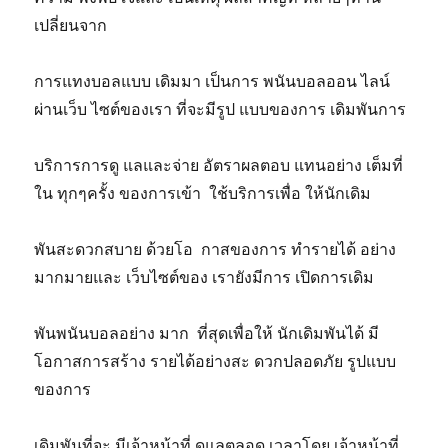
เปลี่ยนจาก
การแทงบอลแบบ เดิมมา เป็นการ พนันบอลออน ไลน์
ผ่านเว็บ ไซต์ของเรา ที่จะมีรูป แบบของการ เดิมพันการ
บริการการดู แลและจ่าย อัตราผลตอบ แทนอย่าง เต็มที่
ใน ทุกๆครั้ง ของการเข้า ใช้บริการเพื่อ ให้นักเดิม
พันสะดวกสบาย ด้วยโอ กาสของการ ทำรายได้ อย่าง
มากมายและ เว็บไซต์ของ เรายังมีการ เปิดการเดิม
พันพนันบอลอย่าง มาก ที่สุดเพื่อให้ นักเดิมพันได้ มี
โอกาสการสร้าง รายได้อย่างสะ ดวกปลอดภัย รูปแบบ
ของการ
เดิมพันที่จะ มีเจ้าหน้าที่ ดูแลตลอด เวลาโดย เจ้าหน้าที่