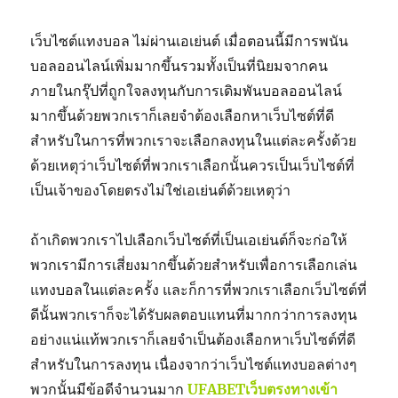
เว็บไซต์แทงบอล ไม่ผ่านเอเย่นต์ เมื่อตอนนี้มีการพนัน
บอลออนไลน์เพิ่มมากขึ้นรวมทั้งเป็นที่นิยมจากคน
ภายในกรุ๊ปที่ถูกใจลงทุนกับการเดิมพันบอลออนไลน์
มากขึ้นด้วยพวกเราก็เลยจำต้องเลือกหาเว็บไซต์ที่ดี
สำหรับในการที่พวกเราจะเลือกลงทุนในแต่ละครั้งด้วย
ด้วยเหตุว่าเว็บไซต์ที่พวกเราเลือกนั้นควรเป็นเว็บไซต์ที่
เป็นเจ้าของโดยตรงไม่ใช่เอเย่นต์ด้วยเหตุว่า
ถ้าเกิดพวกเราไปเลือกเว็บไซต์ที่เป็นเอเย่นต์ก็จะก่อให้
พวกเรามีการเสี่ยงมากขึ้นด้วยสำหรับเพื่อการเลือกเล่น
แทงบอลในแต่ละครั้ง และก็การที่พวกเราเลือกเว็บไซต์ที่
ดีนั้นพวกเราก็จะได้รับผลตอบแทนที่มากกว่าการลงทุน
อย่างแน่แท้พวกเราก็เลยจำเป็นต้องเลือกหาเว็บไซต์ที่ดี
สำหรับในการลงทุน เนื่องจากว่าเว็บไซต์แทงบอลต่างๆ
พวกนั้นมีข้อดีจำนวนมาก
UFABETเว็บตรงทางเข้า