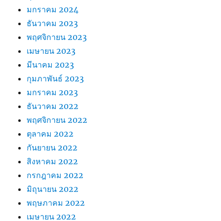
มกราคม 2024
ธันวาคม 2023
พฤศจิกายน 2023
เมษายน 2023
มีนาคม 2023
กุมภาพันธ์ 2023
มกราคม 2023
ธันวาคม 2022
พฤศจิกายน 2022
ตุลาคม 2022
กันยายน 2022
สิงหาคม 2022
กรกฎาคม 2022
มิถุนายน 2022
พฤษภาคม 2022
เมษายน 2022