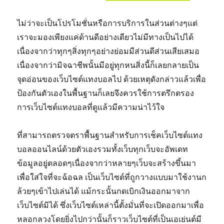
ไม่ว่าจะเป็นโปรโมชั่นหรือการบริการในส่วนต่างๆแต่
เราจะมองเพียงแค่ด้านดีอย่างเดียวไม่มีทางเป็นไปได้
เนื่องจากว่าทุกๆสิ่งทุกๆอย่างย่อมมีส่วนดีส่วนเสียเสมอ
เนื่องจากว่ามิจฉาชีพนั้นมีอยู่ทุกหนสิ่งนี้ก็เลยกลายเป็น
จุดอ่อนของเว็บไซต์แทงบอลไป ด้วยเหตุดังกล่าวแล้วเพื่อ
ป้องกันตัวเองในพื้นฐานก็เลยจึงควรใช้การตรึกตรอง
การเว็บไซต์แทงบอลที่ดูแล้วมีความน่าไว้ใจ
ที่สามารถตรวจตราพื้นฐานสำหรับการเช็คเว็บไซต์แทง
บอลออนไลน์ด้วยตัวเองรวมทั้งเว็บทุกเว็บจะอัพเดท
ข้อมูลอยู่ตลอดๆเนื่องจากว่าหลายๆเว็บจะสร้างขึ้นมา
เพื่อใส่ใจที่จะฉ้อฉล เป็นเว็บไซต์ที่ถูกวางแบบมาใช้งานก
ล้วยๆเข้าไปเล่นได้ แม้กระนั้นกดเบิกเงินออกมาจาก
เว็บไซต์มิได้ ซึ่งเว็บไซต์เหล่านี้ตั้งมั่นที่จะเปิดออกมาเพื่อ
หลอกลวงโดยยิ่งไปกว่านั้นก็ราวเว็บไซต์ที่เป็นเอเย่นต์มี