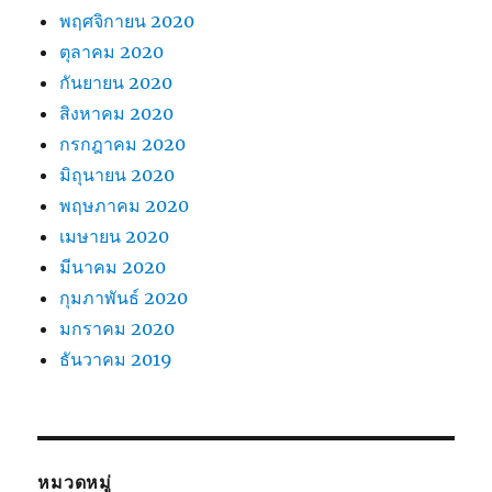
พฤศจิกายน 2020
ตุลาคม 2020
กันยายน 2020
สิงหาคม 2020
กรกฎาคม 2020
มิถุนายน 2020
พฤษภาคม 2020
เมษายน 2020
มีนาคม 2020
กุมภาพันธ์ 2020
มกราคม 2020
ธันวาคม 2019
หมวดหมู่