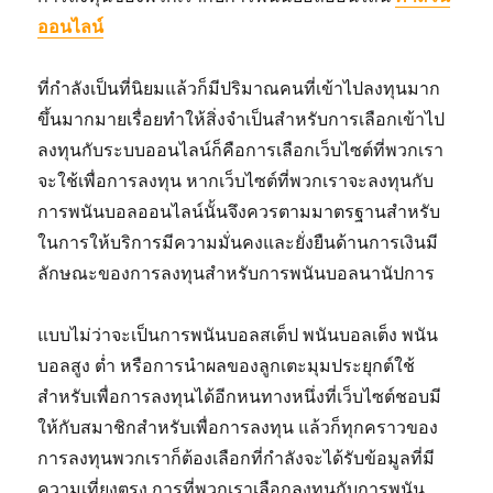
ออนไลน์
ที่กำลังเป็นที่นิยมแล้วก็มีปริมาณคนที่เข้าไปลงทุนมาก
ขึ้นมากมายเรื่อยทำให้สิ่งจำเป็นสำหรับการเลือกเข้าไป
ลงทุนกับระบบออนไลน์ก็คือการเลือกเว็บไซต์ที่พวกเรา
จะใช้เพื่อการลงทุน หากเว็บไซต์ที่พวกเราจะลงทุนกับ
การพนันบอลออนไลน์นั้นจึงควรตามมาตรฐานสำหรับ
ในการให้บริการมีความมั่นคงและยั่งยืนด้านการเงินมี
ลักษณะของการลงทุนสำหรับการพนันบอลนานัปการ
แบบไม่ว่าจะเป็นการพนันบอลสเต็ป พนันบอลเต็ง พนัน
บอลสูง ต่ำ หรือการนำผลของลูกเตะมุมประยุกต์ใช้
สำหรับเพื่อการลงทุนได้อีกหนทางหนึ่งที่เว็บไซต์ชอบมี
ให้กับสมาชิกสำหรับเพื่อการลงทุน แล้วก็ทุกคราวของ
การลงทุนพวกเราก็ต้องเลือกที่กำลังจะได้รับข้อมูลที่มี
ความเที่ยงตรง การที่พวกเราเลือกลงทุนกับการพนัน