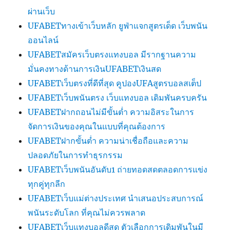
ผ่านเว็บ
UFABETทางเข้าเว็บหลัก ยูฟ่าแจกสูตรเด็ด เว็บพนัน
ออนไลน์
UFABETสมัครเว็บตรงแทงบอล มีรากฐานความ
มั่นคงทางด้านการเงินUFABETเงินสด
UFABETเว็บตรงที่ดีที่สุด คูปองUFAสูตรบอลสเต็ป
UFABETเว็บพนันตรง เว็บแทงบอล เดิมพันครบครัน
UFABETฝากถอนไม่มีขั้นต่ำ ความอิสระในการ
จัดการเงินของคุณในแบบที่คุณต้องการ
UFABETฝากขั้นต่ำ ความน่าเชื่อถือและความ
ปลอดภัยในการทำธุรกรรม
UFABETเว็บพนันอันดับ1 ถ่ายทอดสดตลอดการแข่ง
ทุกคู่ทุกลีก
UFABETเว็บแม่ต่างประเทศ นำเสนอประสบการณ์
พนันระดับโลก ที่คุณไม่ควรพลาด
UFABETเว็บแทงบอลดีสุด ตัวเลือกการเดิมพันในมี