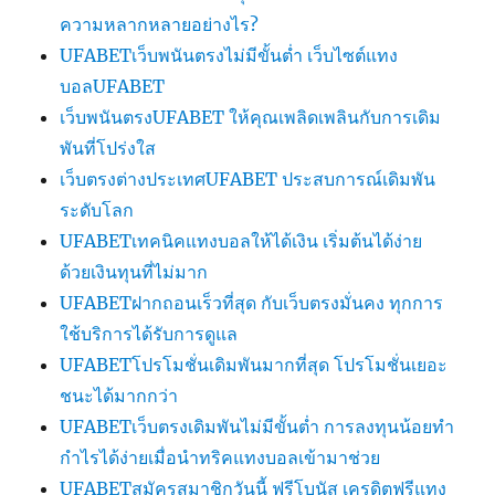
ความหลากหลายอย่างไร?
UFABETเว็บพนันตรงไม่มีขั้นต่ำ เว็บไซต์แทง
บอลUFABET
เว็บพนันตรงUFABET ให้คุณเพลิดเพลินกับการเดิม
พันที่โปร่งใส
เว็บตรงต่างประเทศUFABET ประสบการณ์เดิมพัน
ระดับโลก
UFABETเทคนิคแทงบอลให้ได้เงิน เริ่มต้นได้ง่าย
ด้วยเงินทุนที่ไม่มาก
UFABETฝากถอนเร็วที่สุด กับเว็บตรงมั่นคง ทุกการ
ใช้บริการได้รับการดูแล
UFABETโปรโมชั่นเดิมพันมากที่สุด โปรโมชั่นเยอะ
ชนะได้มากกว่า
UFABETเว็บตรงเดิมพันไม่มีขั้นต่ำ การลงทุนน้อยทำ
กำไรได้ง่ายเมื่อนำทริคแทงบอลเข้ามาช่วย
UFABETสมัครสมาชิกวันนี้ ฟรีโบนัส เครดิตฟรีแทง