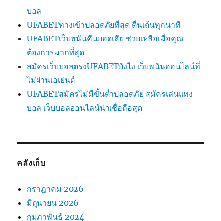
บอล
UFABETทางเข้าปลอดภัยที่สุด ตื่นเต้นทุกนาที
UFABETเว็บพนันคืนยอดเสีย ช่วยเหลือเมื่อคุณ
ต้องการมากที่สุด
สมัครเว็บบอลตรงUFABETยังไง เว็บพนันออนไลน์ที่
ไม่ผ่านเอเย่นต์
UFABETสมัครไม่มีขั้นต่ำปลอดภัย สมัครเล่นแทง
บอล เว็บบอลออนไลน์น่าเชื่อถือสุด
คลังเก็บ
กรกฎาคม 2026
มิถุนายน 2026
กุมภาพันธ์ 2024