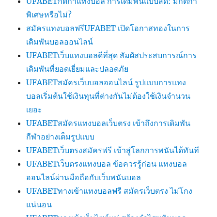
UFABETกติกาแทงบอล การเดิมพันแบบสด: มีกติกา
พิเศษหรือไม่?
สมัครแทงบอลฟรีUFABET เปิดโอกาสทองในการ
เดิมพันบอลออนไลน์
UFABETเว็บแทงบอลดีที่สุด สัมผัสประสบการณ์การ
เดิมพันที่ยอดเยี่ยมและปลอดภัย
UFABETสมัครเว็บบอลออนไลน์ รูปแบบการแทง
บอลเริ่มต้นใช้เงินทุนที่ต่างกันไม่ต้องใช้เงินจำนวน
เยอะ
UFABETสมัครแทงบอลเว็บตรง เข้าถึงการเดิมพัน
กีฬาอย่างเต็มรูปแบบ
UFABETเว็บตรงสมัครฟรี เข้าสู่โลกการพนันได้ทันที
UFABETเว็บตรงแทงบอล ข้อควรรู้ก่อน แทงบอล
ออนไลน์ผ่านมือถือกับเว็บพนันบอล
UFABETทางเข้าแทงบอลฟรี สมัครเว็บตรง ไม่โกง
แน่นอน