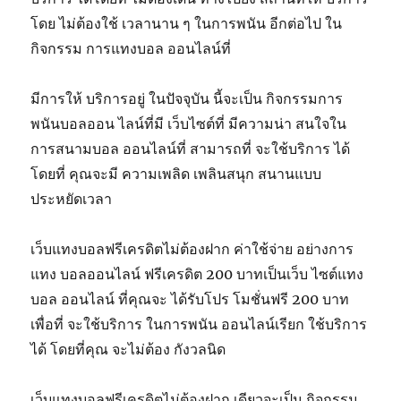
โดย ไม่ต้องใช้ เวลานาน ๆ ในการพนัน อีกต่อไป ใน
กิจกรรม การแทงบอล ออนไลน์ที่
มีการให้ บริการอยู่ ในปัจจุบัน นี้จะเป็น กิจกรรมการ
พนันบอลออน ไลน์ที่มี เว็บไซต์ที่ มีความน่า สนใจใน
การสนามบอล ออนไลน์ที่ สามารถที่ จะใช้บริการ ได้
โดยที่ คุณจะมี ความเพลิด เพลินสนุก สนานแบบ
ประหยัดเวลา
เว็บแทงบอลฟรีเครดิตไม่ต้องฝาก ค่าใช้จ่าย อย่างการ
แทง บอลออนไลน์ ฟรีเครดิต 200 บาทเป็นเว็บ ไซต์แทง
บอล ออนไลน์ ที่คุณจะ ได้รับโปร โมชั่นฟรี 200 บาท
เพื่อที่ จะใช้บริการ ในการพนัน ออนไลน์เรียก ใช้บริการ
ได้ โดยที่คุณ จะไม่ต้อง กังวลนิด
เว็บแทงบอลฟรีเครดิตไม่ต้องฝาก เดียวจะเป็น กิจกรรม