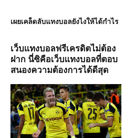
เผยเคล็ดลับแทงบอลยังไงให้ได้กำไร
เว็บแทงบอลฟรีเครดิตไม่ต้อง
ฝาก นี่ซิคือเว็บแทงบอลที่ตอบ
สนองความต้องการได้ดีสุด