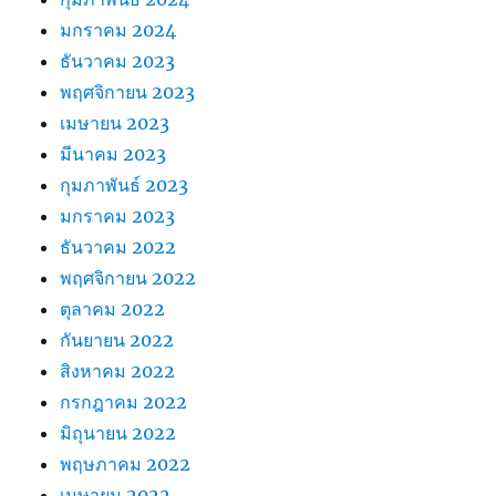
มกราคม 2024
ธันวาคม 2023
พฤศจิกายน 2023
เมษายน 2023
มีนาคม 2023
กุมภาพันธ์ 2023
มกราคม 2023
ธันวาคม 2022
พฤศจิกายน 2022
ตุลาคม 2022
กันยายน 2022
สิงหาคม 2022
กรกฎาคม 2022
มิถุนายน 2022
พฤษภาคม 2022
เมษายน 2022