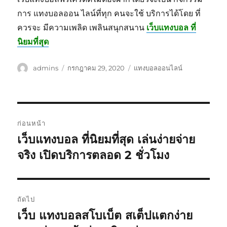
การ แทงบอลออน ไลน์ที่ทุก คนจะใช้ บริการได้โดย ที่
ควรจะ มีความเพลิด เพลินสนุกสนาน
เว็บแทงบอล ที่
นิยมที่สุด
ผู้
เขียน
หมวด
admins
กรกฎาคม 29, 2020
แทงบอลออนไลน์
เขียน
เมื่อ
หมู่
เมนู
ก่อนหน้า
นำทาง
เว็บแทงบอล ที่นิยมที่สุด เล่นง่ายจ่าย
เรื่อง
ก่อน
จริง เปิดบริการตลอด 2 ชั่วโมง
เรื่อง
หน้า:
ถัดไป
เว็บ แทงบอลสโบเบ็ต สเต็ปแตกง่าย
เรื่อง