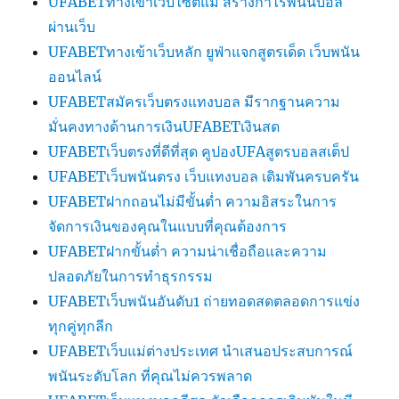
UFABETทางเข้าเว็บไซต์แม่ สร้างกำไรพนันบอล
ผ่านเว็บ
UFABETทางเข้าเว็บหลัก ยูฟ่าแจกสูตรเด็ด เว็บพนัน
ออนไลน์
UFABETสมัครเว็บตรงแทงบอล มีรากฐานความ
มั่นคงทางด้านการเงินUFABETเงินสด
UFABETเว็บตรงที่ดีที่สุด คูปองUFAสูตรบอลสเต็ป
UFABETเว็บพนันตรง เว็บแทงบอล เดิมพันครบครัน
UFABETฝากถอนไม่มีขั้นต่ำ ความอิสระในการ
จัดการเงินของคุณในแบบที่คุณต้องการ
UFABETฝากขั้นต่ำ ความน่าเชื่อถือและความ
ปลอดภัยในการทำธุรกรรม
UFABETเว็บพนันอันดับ1 ถ่ายทอดสดตลอดการแข่ง
ทุกคู่ทุกลีก
UFABETเว็บแม่ต่างประเทศ นำเสนอประสบการณ์
พนันระดับโลก ที่คุณไม่ควรพลาด