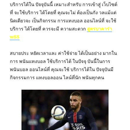
บริการได้ใน ปัจจุบันนี้ เหมาะสำหรับ การเข้าสู่ เว็บไซต์
ที่ จะใช้บริการ ได้โดยที่ คุณจะไม่ ต้องเป็นกัง วลแม้แต่
นิดเดียวจะ เป็นกิจกรรม การแทงบอล ออนไลน์ที่ จะใช้
บริการ ได้โดยที่ ควรจะมี ความสะดวก
สูตรบาคาร่า
w88
สบายประ หยัดเวลาและ ค่าใช้จ่าย ได้เป็นอย่าง มากใน
การ พนันแทงบอล ใช้บริการได้ ในปัจจุ บันนี้ในการ
พนันบอล ออนไลน์ที่ คุณจะใช้ บริการได้ใน ปัจจุบันมี
กิจกรรมการ แทงบอลออน ไลน์ที่นัก พนันทุกคน