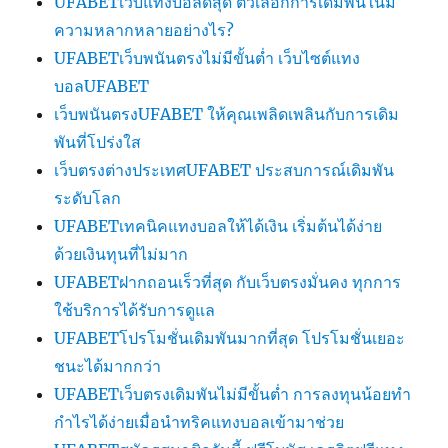
UFABETเว็บแทงบอลดีสุด ตัวเลือกการเดิมพันในมี
ความหลากหลายอย่างไร?
UFABETเว็บพนันตรงไม่มีขั้นต่ำ เว็บไซต์แทง
บอลUFABET
เว็บพนันตรงUFABET ให้คุณเพลิดเพลินกับการเดิม
พันที่โปร่งใส
เว็บตรงต่างประเทศUFABET ประสบการณ์เดิมพัน
ระดับโลก
UFABETเทคนิคแทงบอลให้ได้เงิน เริ่มต้นได้ง่าย
ด้วยเงินทุนที่ไม่มาก
UFABETฝากถอนเร็วที่สุด กับเว็บตรงมั่นคง ทุกการ
ใช้บริการได้รับการดูแล
UFABETโปรโมชั่นเดิมพันมากที่สุด โปรโมชั่นเยอะ
ชนะได้มากกว่า
UFABETเว็บตรงเดิมพันไม่มีขั้นต่ำ การลงทุนน้อยทำ
กำไรได้ง่ายเมื่อนำทริคแทงบอลเข้ามาช่วย