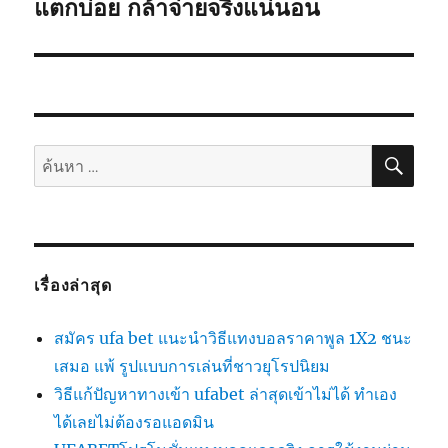
ต่อ
แตกบ่อย กล้าจ่ายจริงแน่นอน
ไป:
ค้นห
ค้นหา:
เรื่องล่าสุด
สมัคร ufa bet แนะนำวิธีแทงบอลราคาพูล 1X2 ชนะ
เสมอ แพ้ รูปแบบการเล่นที่ชาวยุโรปนิยม
วิธีแก้ปัญหาทางเข้า ufabet ล่าสุดเข้าไม่ได้ ทำเอง
ได้เลยไม่ต้องรอแอดมิน