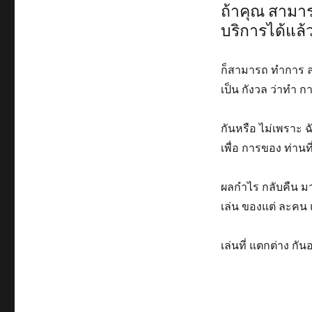
ถ้าคุณ สามาร
บริการได้แล้
ก็สามารถ ทำการ ลง
เป็น กังวล ว่าทำ 
กันหรือ ไม่เพราะ ฉั
เพื่อ การของ ท่านท
ผลกำไร กลับคืน มาจ
เล่น ของแต่ ละคน แ
เล่นที่ แตกต่าง ก