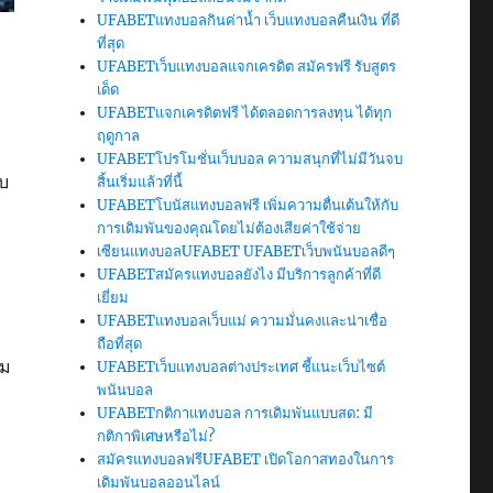
UFABETแทงบอลกินค่าน้ำ เว็บแทงบอลคืนเงิน ที่ดี
ที่สุด
UFABETเว็บแทงบอลแจกเครดิต สมัครฟรี รับสูตร
เด็ด
UFABETแจกเครดิตฟรี ได้ตลอดการลงทุน ได้ทุก
ฤดูกาล
UFABETโปรโมชั่นเว็บบอล ความสนุกที่ไม่มีวันจบ
บบ
สิ้นเริ่มแล้วที่นี้
UFABETโบนัสแทงบอลฟรี เพิ่มความตื่นเต้นให้กับ
การเดิมพันของคุณโดยไม่ต้องเสียค่าใช้จ่าย
เซียนแทงบอลUFABET UFABETเว็บพนันบอลดีๆ
UFABETสมัครแทงบอลยังไง มีบริการลูกค้าที่ดี
เยี่ยม
UFABETแทงบอลเว็บแม่ ความมั่นคงและน่าเชื่อ
ถือที่สุด
โม
UFABETเว็บแทงบอลต่างประเทศ ชี้แนะเว็บไซต์
พนันบอล
UFABETกติกาแทงบอล การเดิมพันแบบสด: มี
กติกาพิเศษหรือไม่?
สมัครแทงบอลฟรีUFABET เปิดโอกาสทองในการ
เดิมพันบอลออนไลน์