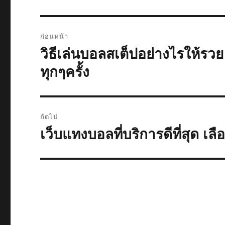
เมนู
ก่อนหน้า
นำทาง
วิธีเล่นบอลสเต็ปอย่างไรให้รว
เรื่อง
ก่อน
เรื่อง
ทุกๆครั้ง
หน้า:
ถัดไป
เว็บแทงบอลที่บริการดีที่สุด เลื
เรื่อง
ต่อ
ไป: