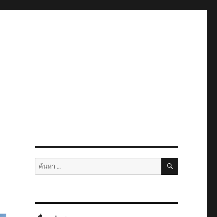
บ
ค้นหา
ค้นหา: