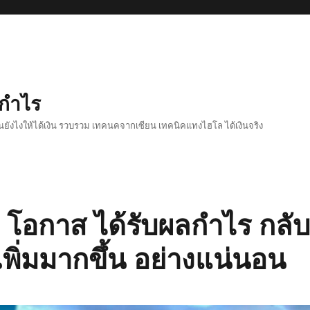
้กำไร
ันยังไงให้ได้เงิน รวบรวม เทคนคจากเซียน เทคนิคแทงไฮโล ได้เงินจริง
 โอกาส ได้รับผลกำไร กลั
พิ่มมากขึ้น อย่างแน่นอน