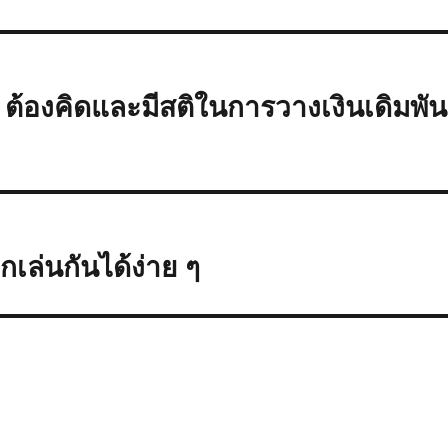
ย ต้องคิดและมีสติในการวางเงินเดิมพัน
อกเล่นกันได้ง่าย ๆ