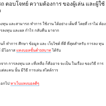
ถ ตอบโจทย์ ความต้องการ ของผู้เล่น และผู้ใช้
ว
ทุน และสามารถ ทำการ ใช้งาน ได้อย่าง เต็มที่ โดยที่ เราไม่ ต้อง
การลงทุน และผล กำไร กลับคืน มาจาก
นก็ ทำการ ศึกษา ข้อมูล และ เว็บไซต์ ที่ดี ที่สุดสำหรับ การลง ทุน
ี่ มีโอกาส
แทงบอลขั้นต่ำ10บาท
ได้รับ
าก การลงทุน แล ะที่เหลือ ก็คืออาจ จะเป็น ในเรื่อง ของวิธี การ
ต่ละคน นั้น มีวิธี การเล่น สไตล์การ
ันออกไป
หาเว็บแทงบอลดีๆ