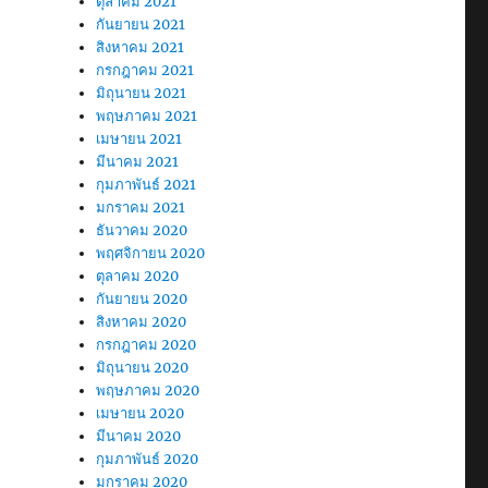
ตุลาคม 2021
กันยายน 2021
สิงหาคม 2021
กรกฎาคม 2021
มิถุนายน 2021
พฤษภาคม 2021
เมษายน 2021
มีนาคม 2021
กุมภาพันธ์ 2021
มกราคม 2021
ธันวาคม 2020
พฤศจิกายน 2020
ตุลาคม 2020
กันยายน 2020
สิงหาคม 2020
กรกฎาคม 2020
มิถุนายน 2020
พฤษภาคม 2020
เมษายน 2020
มีนาคม 2020
กุมภาพันธ์ 2020
มกราคม 2020