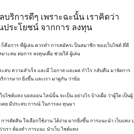
บริการดีๆ เพราะฉะนั้น เราคิดว่า
เป็นประโยชน์ จากการ ลงทุน
ก็คือการ ที่ผู้เล่น ควรทำ การสมัครเ ป็นสมาชิก ของเว็บไซต์ ที่ดี
มาะสม ต่อการ ลงทุนเพื่อ ช่วยให้ ผู้เล่น
ะประสบ ความสำเร็จ และมี โอกาส และผล กำไร กลับคืน มาจัดการ
ิการมาก ยิ่งขึ้น และเรา มาดูกัน ว่าข้อ
ไซต์แทง บอลออน ไลน์นั้น จะเป็น อย่างไร บ้างเผื่อ ว่าผู้ใด เป็นผู้
 ไม่เคย มีประสบ การณ์ ในการลง ทุนมา
รตัดสิน ใจเลือกใช้งาน ได้ง่าย มากยิ่งขึ้น
การแนะนำ เว็บแทง 
่าเรา ต้องทำ การแนะ นำเว็บ ไซต์แทง