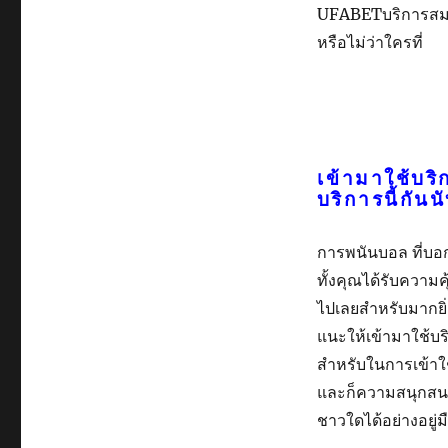
UFABETบริการสมาช
หรือไม่ว่าใครที่
เข้ามาใช้บร
บริการนี้กัน
การพนันบอล ที่บอ
ทั้งคุณได้รับความค
ไปเลยสำหรับมากยิ่
แนะให้เข้ามาใช้บริ
สำหรับในการเข้าใ
และก็ความสนุกสนาน
ชาวใดได้อย่างอยู่