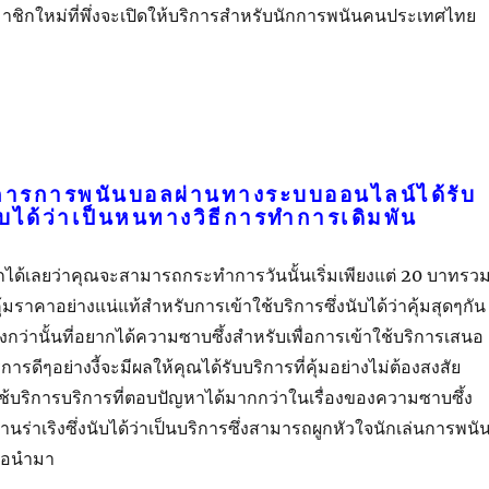
ิกใหม่ที่พึ่งจะเปิดให้บริการสำหรับนักการพนันคนประเทศไทย
ิการการพนันบอลผ่านทางระบบออนไลน์ได้รับ
นับได้ว่าเป็นหนทางวิธีการทำการเดิมพัน
กได้เลยว่าคุณจะสามารถกระทำการวันนั้นเริ่มเพียงแต่ 20 บาทรว
ุ้มราคาอย่างแน่แท้สำหรับการเข้าใช้บริการซึ่งนับได้ว่าคุ้มสุดๆกัน
งกว่านั้นที่อยากได้ความซาบซึ้งสำหรับเพื่อการเข้าใช้บริการเสนอ
การดีๆอย่างงี้จะมีผลให้คุณได้รับบริการที่คุ้มอย่างไม่ต้องสงสัย
ช้บริการบริการที่ตอบปัญหาได้มากกว่าในเรื่องของความซาบซึ้ง
ร่าเริงซึ่งนับได้ว่าเป็นบริการซึ่งสามารถผูกหัวใจนักเล่นการพนั
มือนำมา