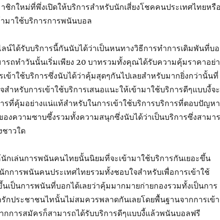
ิกใหม่ที่พึ่งเปิดให้บริการสำหรับนักเสี่ยงโชคคนประเทศไทยหรื
เข้ามาใช้บริการการพนันบอล
์ได้รับบริการนี้กันนับได้ว่าเป็นหนทางวิธีการทำการเดิมพันที่บ
ารถทำวันนั้นเริ่มเพียง 20 บาทรวมทั้งคุณได้รับความคุ้มราคาอย่
ข้าใช้บริการซึ่งนับได้ว่าคุ้มสุดๆกันไปเลยสำหรับมากยิ่งกว่านั้นที่
จสำหรับการเข้าใช้บริการเสนอแนะให้เข้ามาใช้บริการดีๆแบบงี้จะ
การที่คุ้มอย่างแน่แท้สำหรับในการเข้าใช้บริการบริการที่ตอบปัญหา
งของความซาบซึ้งรวมทั้งความสนุกซึ่งนับได้ว่าเป็นบริการซึ่งสามา
ดวงชาวใด
ห้นักเล่นการพนันคนไทยนั้นนิยมที่จะเข้ามาใช้บริการกันเยอะขึ้น
ห้นักการพนันคนประเทศไทยรวมทั้งชอบใจสำหรับเพื่อการเข้าใช้
ขึ้นเป็นการพนันที่บอกได้เลยว่าคุ้มมากมายก่ายกองรวมทั้งเป็นการ
ว่ารักประชาชนไทนั้นไม่สมควรพลาดกันเลยโดยพื้นฐานจากการเข้า
มจากการสมัครก็สามารถได้รับบริการดีๆแบบงี้แล้วพนันบอลฟรี