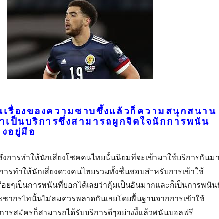
นเรื่องของความซาบซึ้งแล้วก็ความสนุกสนาน
ับว่าเป็นบริการซึ่งสามารถผูกจิตใจนักการพนัน
งอยู่มือ
่งการทำให้นักเสี่ยงโชคคนไทยนั้นนิยมที่จะเข้ามาใช้บริการกันม
่งการทำให้นักเสี่ยงดวงคนไทยรวมทั้งชื่นชอบสำหรับการเข้าใช้
ื่อยๆเป็นการพนันที่บอกได้เลยว่าคุ้มเป็นอันมากและก็เป็นการพนันที
ระชากรไทนั้นไม่สมควรพลาดกันเลยโดยพื้นฐานจากการเข้าใช้
กการสมัครก็สามารถได้รับบริการดีๆอย่างงี้แล้วพนันบอลฟรี