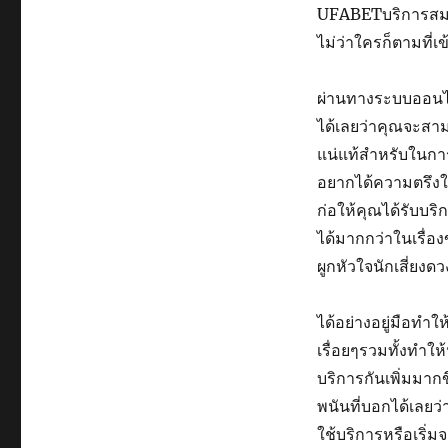
UFABETบริการสมาช
ไม่ว่าใครก็ตามที่
ผ่านทางระบบออนไลน
ได้เลยว่าคุณจะสาม
แน่แท้สำหรับในการเ
อยากได้ความตรึงใ
ก่อให้คุณได้รับบริ
ได้มากกว่าในเรื่อ
ผูกหัวใจนักเสี่ยง
ได้อย่างอยู่มือทำใ
เรื่อยๆรวมทั้งทำใ
บริการกันเพิ่มมาก
พนันที่บอกได้เลย
ใช้บริการหรือเริ่