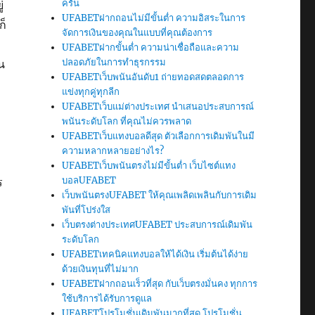
ครัน
่
UFABETฝากถอนไม่มีขั้นต่ำ ความอิสระในการ
ก็
จัดการเงินของคุณในแบบที่คุณต้องการ
UFABETฝากขั้นต่ำ ความน่าเชื่อถือและความ
ปลอดภัยในการทำธุรกรรม
น
UFABETเว็บพนันอันดับ1 ถ่ายทอดสดตลอดการ
แข่งทุกคู่ทุกลีก
UFABETเว็บแม่ต่างประเทศ นำเสนอประสบการณ์
พนันระดับโลก ที่คุณไม่ควรพลาด
UFABETเว็บแทงบอลดีสุด ตัวเลือกการเดิมพันในมี
ความหลากหลายอย่างไร?
UFABETเว็บพนันตรงไม่มีขั้นต่ำ เว็บไซต์แทง
บอลUFABET
ร
เว็บพนันตรงUFABET ให้คุณเพลิดเพลินกับการเดิม
พันที่โปร่งใส
เว็บตรงต่างประเทศUFABET ประสบการณ์เดิมพัน
ระดับโลก
UFABETเทคนิคแทงบอลให้ได้เงิน เริ่มต้นได้ง่าย
ด้วยเงินทุนที่ไม่มาก
UFABETฝากถอนเร็วที่สุด กับเว็บตรงมั่นคง ทุกการ
ใช้บริการได้รับการดูแล
UFABETโปรโมชั่นเดิมพันมากที่สุด โปรโมชั่น