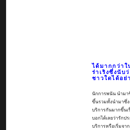
ได้มากกว่าใ
ร่าเริงซึ่งน
ชาวใดได้อย่า
นักการพนัน นำมาซึ
ขึ้นรวมทั้งนำมาซึ
บริการกันมากขึ้นเร
บอกได้เลยว่ารักป
บริการหรือเริ่มจา