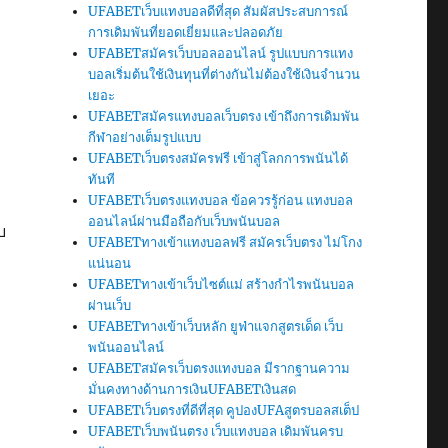
UFABETเว็บแทงบอลดีที่สุด สัมผัสประสบการณ์
การเดิมพันที่ยอดเยี่ยมและปลอดภัย
UFABETสมัครเว็บบอลออนไลน์ รูปแบบการแทง
บอลเริ่มต้นใช้เงินทุนที่ต่างกันไม่ต้องใช้เงินจำนวน
เยอะ
UFABETสมัครแทงบอลเว็บตรง เข้าถึงการเดิมพัน
กีฬาอย่างเต็มรูปแบบ
UFABETเว็บตรงสมัครฟรี เข้าสู่โลกการพนันได้
ทันที
UFABETเว็บตรงแทงบอล ข้อควรรู้ก่อน แทงบอล
ออนไลน์ผ่านมือถือกับเว็บพนันบอล
บ
UFABETทางเข้าแทงบอลฟรี สมัครเว็บตรง ไม่โกง
แน่นอน
UFABETทางเข้าเว็บไซต์แม่ สร้างกำไรพนันบอล
ผ่านเว็บ
UFABETทางเข้าเว็บหลัก ยูฟ่าแจกสูตรเด็ด เว็บ
พนันออนไลน์
UFABETสมัครเว็บตรงแทงบอล มีรากฐานความ
มั่นคงทางด้านการเงินUFABETเงินสด
UFABETเว็บตรงที่ดีที่สุด คูปองUFAสูตรบอลสเต็ป
UFABETเว็บพนันตรง เว็บแทงบอล เดิมพันครบ