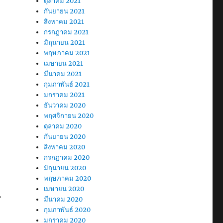
ตุลาคม 2021
กันยายน 2021
สิงหาคม 2021
กรกฎาคม 2021
มิถุนายน 2021
พฤษภาคม 2021
เมษายน 2021
มีนาคม 2021
กุมภาพันธ์ 2021
มกราคม 2021
ธันวาคม 2020
พฤศจิกายน 2020
ม
ตุลาคม 2020
กันยายน 2020
สิงหาคม 2020
กรกฎาคม 2020
มิถุนายน 2020
พฤษภาคม 2020
เมษายน 2020
น
มีนาคม 2020
กุมภาพันธ์ 2020
มกราคม 2020