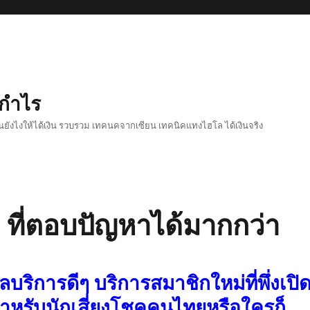
้กำไร
ันยังไงให้ได้เงิน รวบรวม เทคนคจากเซียน เทคนิคแทงไฮโล ได้เงินจริง
 ที่ตอบปัญหาได้มากกว่า
บริการดีๆ บริการสมาชิกใหม่ที่พึ่งเปิ
สำหรับนักเสี่ยงโชคคนไทยหรือใครก็