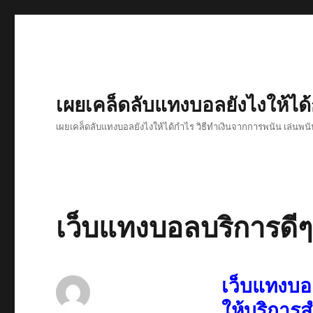
เผยเคล็ดลับแทงบอลยังไงให้ได
เผยเคล็ดลับแทงบอลยังไงให้ได้กำไร วิธีทำเงินจากการพนัน เล่นพน
เว็บแทงบอลบริการดีๆ
เว็บแทงบอล
ให้บริการ