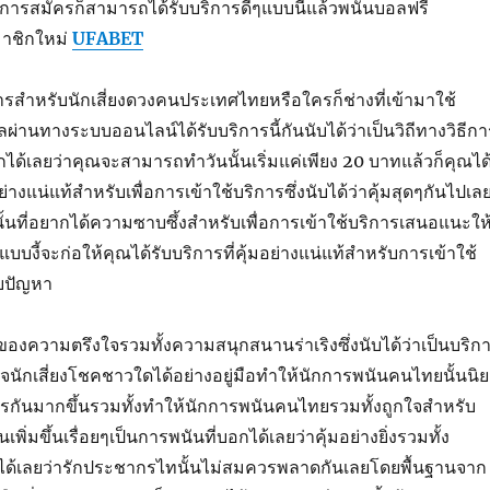
กการสมัครก็สามารถได้รับบริการดีๆแบบนี้แล้วพนันบอลฟรี
าชิกใหม่
UFABET
ริการสำหรับนักเสี่ยงดวงคนประเทศไทยหรือใครก็ช่างที่เข้ามาใช้
่านทางระบบออนไลน์ได้รับบริการนี้กันนับได้ว่าเป็นวิถีทางวิธีกา
กได้เลยว่าคุณจะสามารถทำวันนั้นเริ่มแค่เพียง 20 บาทแล้วก็คุณได
างแน่แท้สำหรับเพื่อการเข้าใช้บริการซึ่งนับได้ว่าคุ้มสุดๆกันไปเล
นั้นที่อยากได้ความซาบซึ้งสำหรับเพื่อการเข้าใช้บริการเสนอแนะให
แบบงี้จะก่อให้คุณได้รับบริการที่คุ้มอย่างแน่แท้สำหรับการเข้าใช้
อบปัญหา
งของความตรึงใจรวมทั้งความสนุกสนานร่าเริงซึ่งนับได้ว่าเป็นบริก
จนักเสี่ยงโชคชาวใดได้อย่างอยู่มือทำให้นักการพนันคนไทยนั้นนิ
การกันมากขึ้นรวมทั้งทำให้นักการพนันคนไทยรวมทั้งถูกใจสำหรับ
เพิ่มขึ้นเรื่อยๆเป็นการพนันที่บอกได้เลยว่าคุ้มอย่างยิ่งรวมทั้ง
กได้เลยว่ารักประชากรไทนั้นไม่สมควรพลาดกันเลยโดยพื้นฐานจาก