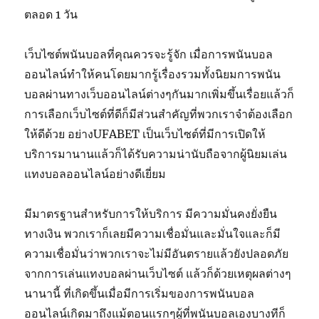
ตลอด 1 วัน
เว็บไซต์พนันบอลที่คุณควรจะรู้จัก เมื่อการพนันบอล
ออนไลน์ทำให้คนโดยมากรู้เรื่องรวมทั้งนิยมการพนัน
บอลผ่านทางเว็บออนไลน์ต่างๆกันมากเพิ่มขึ้นเรื่อยแล้วก็
การเลือกเว็บไซต์ที่ดีก็มีส่วนสำคัญที่พวกเราจำต้องเลือก
ให้ดีด้วย อย่างUFABET เป็นเว็บไซต์ที่มีการเปิดให้
บริการมานานแล้วก็ได้รับความน่านับถือจากผู้นิยมเล่น
แทงบอลออนไลน์อย่างดีเยี่ยม
มีมาตรฐานสำหรับการให้บริการ มีความมั่นคงยั่งยืน
ทางเงิน พวกเราก็เลยมีความเชื่อมั่นและมั่นใจและก็มี
ความเชื่อมั่นว่าพวกเราจะไม่มีอันตรายแล้วยังปลอดภัย
จากการเล่นแทงบอลผ่านเว็บไซต์ แล้วก็ด้วยเหตุผลต่างๆ
นานานี้ ที่เกิดขึ้นเมื่อมีการเริ่มของการพนันบอล
ออนไลน์เกิดมาถึงแม้ตอนแรกๆผู้ที่พนันบอลเองบางทีก็