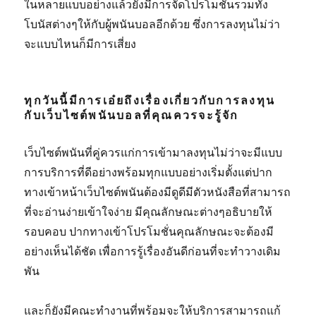
ในหลายแบบอย่างแล้วยังมีการจัดโปรโมชั่นรวมทั้ง
โบนัสต่างๆให้กับผู้พนันบอลอีกด้วย ซึ่งการลงทุนไม่ว่า
จะแบบไหนก็มีการเสี่ยง
ทุกวันนี้มีการเอ๋ยถึงเรื่องเกี่ยวกับการลงทุน
กับเว็บไซต์พนันบอลที่คุณควรจะรู้จัก
เว็บไซต์พนันที่คู่ควรแก่การเข้ามาลงทุนไม่ว่าจะมีแบบ
การบริการที่ดีอย่างพร้อมทุกแบบอย่างเริ่มตั้งแต่ปาก
ทางเข้าหน้าเว็บไซต์พนันต้องมีดูดีมีตัวหนังสือที่สามารถ
ที่จะอ่านง่ายเข้าใจง่าย มีคุณลักษณะต่างๆอธิบายให้
รอบคอบ ปากทางเข้าโปรโมชั่นคุณลักษณะจะต้องมี
อย่างเห็นได้ชัด เพื่อการรู้เรื่องอันดีก่อนที่จะทำวางเดิม
พัน
และก็ยังมีคณะทำงานที่พร้อมจะให้บริการสามารถแก้