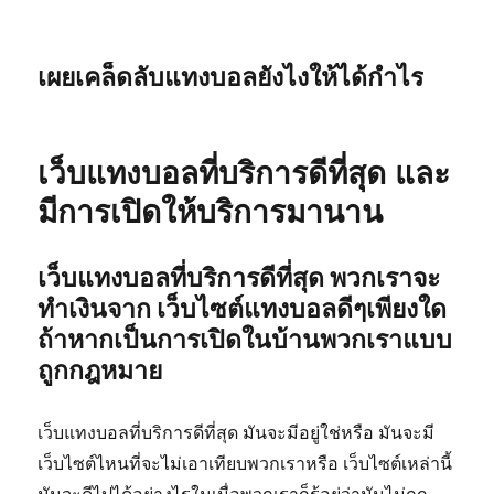
เผยเคล็ดลับแทงบอลยังไงให้ได้กำไร
เว็บแทงบอลที่บริการดีที่สุด และ
มีการเปิดให้บริการมานาน
เว็บแทงบอลที่บริการดีที่สุด พวกเราจะ
ทำเงินจาก เว็บไซต์แทงบอลดีๆเพียงใด
ถ้าหากเป็นการเปิดในบ้านพวกเราแบบ
ถูกกฎหมาย
เว็บแทงบอลที่บริการดีที่สุด มันจะมีอยู่ใช่หรือ มันจะมี
เว็บไซต์ไหนที่จะไม่เอาเทียบพวกเราหรือ เว็บไซต์เหล่านี้