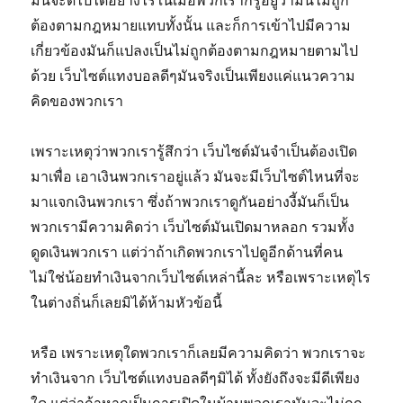
มันจะดีไปได้อย่างไรในเมื่อพวกเราก็รู้อยู่ว่ามันไม่ถูก
ต้องตามกฎหมายแทบทั้งนั้น และก็การเข้าไปมีความ
เกี่ยวข้องมันก็แปลงเป็นไม่ถูกต้องตามกฎหมายตามไป
ด้วย เว็บไซต์แทงบอลดีๆมันจริงเป็นเพียงแค่แนวความ
คิดของพวกเรา
เพราะเหตุว่าพวกเรารู้สึกว่า เว็บไซต์มันจำเป็นต้องเปิด
มาเพื่อ เอาเงินพวกเราอยู่แล้ว มันจะมีเว็บไซต์ไหนที่จะ
มาแจกเงินพวกเรา ซึ่งถ้าพวกเราดูกันอย่างงี้มันก็เป็น
พวกเรามีความคิดว่า เว็บไซต์มันเปิดมาหลอก รวมทั้ง
ดูดเงินพวกเรา แต่ว่าถ้าเกิดพวกเราไปดูอีกด้านที่คน
ไม่ใช่น้อยทำเงินจากเว็บไซต์เหล่านี้ละ หรือเพราะเหตุไร
ในต่างถิ่นก็เลยมิได้ห้ามหัวข้อนี้
หรือ เพราะเหตุใดพวกเราก็เลยมีความคิดว่า พวกเราจะ
ทำเงินจาก เว็บไซต์แทงบอลดีๆมิได้ ทั้งยังถึงจะมีดีเพียง