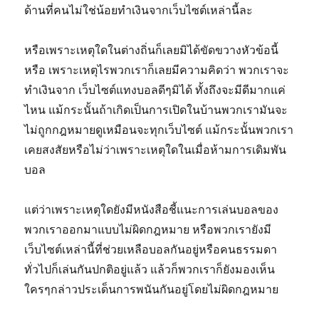
ด้านที่คนไม่ใช่น้อยทำเงินจากเว็บไซต์เหล่านี้ละ
หรือเพราะเหตุใดในต่างถิ่นก็เลยมิได้ขัดขวางหัวข้อนี้
หรือ เพราะเหตุไรพวกเราก็เลยมีความคิดว่า พวกเราจะ
ทำเงินจาก เว็บไซต์แทงบอลดีๆมิได้ ทั้งถึงจะมีดีมากแค่
ไหน แม้กระนั้นถ้าเกิดเป็นการเปิดในบ้านพวกเรามันจะ
ไม่ถูกกฎหมายดูเหมือนจะทุกเว็บไซต์ แม้กระนั้นพวกเรา
เคยสงสัยหรือไม่ว่าเพราะเหตุใดในเมื่อห้ามการเดิมพัน
บอล
แต่ว่าเพราะเหตุใดยังมีหนังสือชี้แนะการเล่นบอลของ
พวกเราออกมาแบบไม่ผิดกฎหมาย หรือพวกเรายังมี
เว็บไซต์เหล่านี้ที่ช่วยเหลือบอลกันอยู่หรือคนธรรมดา
ทั่วไปก็เล่นกันปกติอยู่แล้ว แล้วก็พวกเราก็ยังมองเห็น
ใครๆกล่าวประเด็นการพนันกันอยู่โดยไม่ผิดกฎหมาย