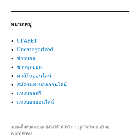
หมวดหมู่
UFABET
Uncategorized
ข่าวบอล
ข่าวฟุตบอล
คาสิโนออนไลน์
สมัครแทงบอลออนไลน์
แทงบอลฟรี
แทงบอลออนไลน์
เผยเคล็ดลับแทงบอลยังไงให้ได้กำไร
ภูมิใจนำเสนอโดย
WordPress