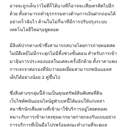
อาจจะถูกเห็นว่าไม่ดีก็ได้บางทีก็อาจจะเสียเครดิตไปอีก
ด้วย ทั้งสามารถทำธุรกรรมทางด้านการเงินฝากถอนได้
อย่างเร็วฉับไว ด้านในไม่กี่นาทีมีการปรับปรุงระบบ
เทคโนโลยีใหม่ๆอยู่ตลอด
มีลิงค์ปากทางเข้าซึ่งสามารถสบายโดยการถ่ายทอดสด
ไม่มีดีเลย์ไม่มีกระตุกไม่มีทิ้งช่วงขั้นตอน สำหรับการเข้า
มาลุ้นการประลองบอลในแต่ละครั้งอีกด้วย ทั้งราคาแพง
การเจรจาต่อรองที่นับว่ายอดเยี่ยมสามารถพนันบอลส
เต็ปได้อย่างน้อย 2 คู่ขึ้นไป
ซึ่งสิ่งต่างๆกลุ่มนี้ล้วนเป็นคุณทรัพย์สินพิเศษที่ดิน
เว็บไซต์พนันออนไลน์ยูฟ่าเบทนี้ได้มอบให้แก่เหล่า
สมาชิกนักเสี่ยงดวงที่เข้ามาใช้บริการอยู่โดยตลอดเ
หมาะกับการเข้ามาลงทุนมากมายก่ายกองกับแบบอย่าง
การบริการที่เป็นมือโปรพร้อมคณะทำงานที่จะดูแล