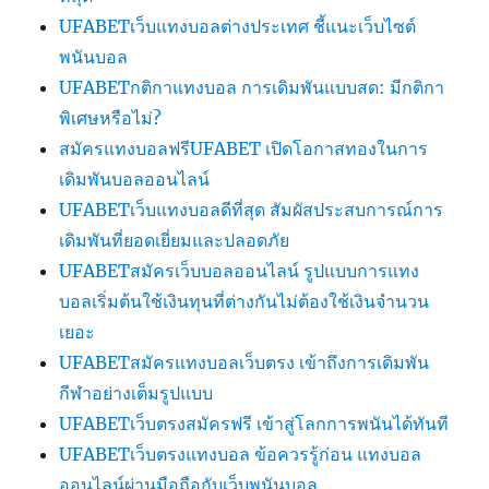
UFABETเว็บแทงบอลต่างประเทศ ชี้แนะเว็บไซต์
พนันบอล
UFABETกติกาแทงบอล การเดิมพันแบบสด: มีกติกา
พิเศษหรือไม่?
สมัครแทงบอลฟรีUFABET เปิดโอกาสทองในการ
เดิมพันบอลออนไลน์
UFABETเว็บแทงบอลดีที่สุด สัมผัสประสบการณ์การ
เดิมพันที่ยอดเยี่ยมและปลอดภัย
UFABETสมัครเว็บบอลออนไลน์ รูปแบบการแทง
บอลเริ่มต้นใช้เงินทุนที่ต่างกันไม่ต้องใช้เงินจำนวน
เยอะ
UFABETสมัครแทงบอลเว็บตรง เข้าถึงการเดิมพัน
กีฬาอย่างเต็มรูปแบบ
UFABETเว็บตรงสมัครฟรี เข้าสู่โลกการพนันได้ทันที
UFABETเว็บตรงแทงบอล ข้อควรรู้ก่อน แทงบอล
ออนไลน์ผ่านมือถือกับเว็บพนันบอล