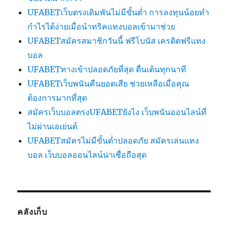
UFABETเว็บตรงเดิมพันไม่มีขั้นต่ำ การลงทุนน้อยทำ
กำไรได้ง่ายเมื่อนำทริคแทงบอลเข้ามาช่วย
UFABETสมัครสมาชิกวันนี้ ฟรีโบนัส เครดิตฟรีแทง
บอล
UFABETทางเข้าปลอดภัยที่สุด ตื่นเต้นทุกนาที
UFABETเว็บพนันคืนยอดเสีย ช่วยเหลือเมื่อคุณ
ต้องการมากที่สุด
สมัครเว็บบอลตรงUFABETยังไง เว็บพนันออนไลน์ที่
ไม่ผ่านเอเย่นต์
UFABETสมัครไม่มีขั้นต่ำปลอดภัย สมัครเล่นแทง
บอล เว็บบอลออนไลน์น่าเชื่อถือสุด
คลังเก็บ