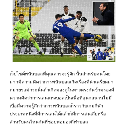
เว็บไซต์พนันบอลที่คุณควรจะรู้จัก นั้นสำหรับคนโดย
มากมีความคิดว่าการพนันบอลเกิดเรื่องที่น่าเครียดมา
กมายๆแม้กระนั้นถ้าเกิดมองดูในทางตรงกันข้ามรองมี
ความคิดว่าการเล่นแทงบอลเป็นเพื่อที่สุนกสนานไม่มี
เบื่อมีความรู้สึกว่าการพนันบอลก็ราวกับเกมกีฬา
ประเภทหนึ่งที่มีการเล่นได้แล้วก็มีการเล่นเสียหรือ
สำหรับคนไหนกันที่ชอบพอมองกีฬาบอล