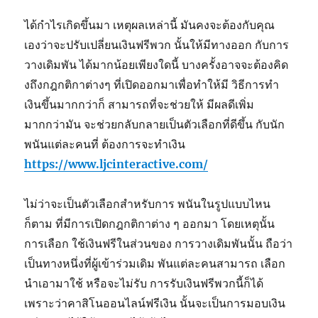
ได้กำไรเกิดขึ้นมา เหตุผลเหล่านี้ มันคงจะต้องกับคุณ
เองว่าจะปรับเปลี่ยนเงินฟรีพวก นั้นให้มีทางออก กับการ
วางเดิมพัน ได้มากน้อยเพียงใดนี้ บางครั้งอาจจะต้องคิด
งถึงกฎกติกาต่างๆ ที่เปิดออกมาเพื่อทำให้มี วิธีการทำ
เงินขึ้นมากกว่าก็ สามารถที่จะช่วยให้ มีผลดีเพิ่ม
มากกว่ามัน จะช่วยกลับกลายเป็นตัวเลือกที่ดีขึ้น กับนัก
พนันแต่ละคนที่ ต้องการจะทำเงิน
https://www.ljcinteractive.com/
ไม่ว่าจะเป็นตัวเลือกสำหรับการ พนันในรูปแบบไหน
ก็ตาม ที่มีการเปิดกฎกติกาต่าง ๆ ออกมา โดยเหตุนั้น
การเลือก ใช้เงินฟรีในส่วนของ การวางเดิมพันนั้น ถือว่า
เป็นทางหนึ่งที่ผู้เข้าร่วมเดิม พันแต่ละคนสามารถ เลือก
นำเอามาใช้ หรือจะไม่รับ การรับเงินฟรีพวกนี้ก็ได้
เพราะว่าคาสิโนออนไลน์ฟรีเงิน นั้นจะเป็นการมอบเงิน