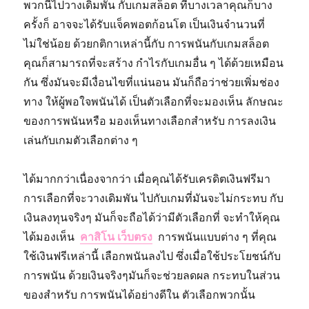
พวกนี้ไปวางเดิมพัน กับเกมสล็อต ที่บางเวลาคุณก็บาง
ครั้งก็ อาจจะได้รับแจ็คพอตก้อนโต เป็นเงินจำนวนที่
ไม่ใช่น้อย ด้วยกติกาเหล่านี้กับ การพนันกับเกมสล็อต
คุณก็สามารถที่จะสร้าง กำไรกับเกมอื่น ๆ ได้ด้วยเหมือน
กัน ซึ่งมันจะมีเงื่อนไขที่แน่นอน มันก็ถือว่าช่วยเพิ่มช่อง
ทาง ให้ผู้พอใจพนันได้ เป็นตัวเลือกที่จะมองเห็น ลักษณะ
ของการพนันหรือ มองเห็นทางเลือกสำหรับ การลงเงิน
เล่นกับเกมตัวเลือกต่าง ๆ
ได้มากกว่าเนื่องจากว่า เมื่อคุณได้รับเครดิตเงินฟรีมา
การเลือกที่จะวางเดิมพัน ไปกับเกมที่มันจะไม่กระทบ กับ
เงินลงทุนจริงๆ มันก็จะถือได้ว่ามีตัวเลือกที่ จะทำให้คุณ
ได้มองเห็น
คาสิโน เว็บตรง
การพนันแบบต่าง ๆ ที่คุณ
ใช้เงินฟรีเหล่านี้ เลือกพนันลงไป ซึ่งเมื่อใช้ประโยชน์กับ
การพนัน ด้วยเงินจริงๆมันก็จะช่วยลดผล กระทบในส่วน
ของสำหรับ การพนันได้อย่างดีใน ตัวเลือกพวกนั้น