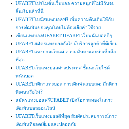
UFABETโปรโมชั่นเว็บบอล ความสนุกที่ไม่มีวันจบ
สิ้นเริ่มแล้วที่นี้
UFABETโบนัสแทงบอลฟรี เพิ่มความตื่นเต้นให้กับ
การเดิมพันของคุณโดยไม่ต้องเสียค่าใช้จ่าย
เซียนแทงบอลUFABET UFABETเว็บพนันบอลดีๆ
UFABETสมัครแทงบอลยังไง มีบริการลูกค้าที่ดีเยี่ยม
UFABETแทงบอลเว็บแม่ ความมั่นคงและน่าเชื่อถือ
ที่สุด
UFABETเว็บแทงบอลต่างประเทศ ชี้แนะเว็บไซต์
พนันบอล
UFABETกติกาแทงบอล การเดิมพันแบบสด: มีกติกา
พิเศษหรือไม่?
สมัครแทงบอลฟรีUFABET เปิดโอกาสทองในการ
เดิมพันบอลออนไลน์
UFABETเว็บแทงบอลดีที่สุด สัมผัสประสบการณ์การ
เดิมพันที่ยอดเยี่ยมและปลอดภัย