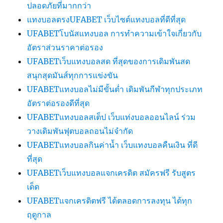
ปลอดภัยที่มากกว่า
แทงบอลตรงUFABET เว็บไซต์แทงบอลที่ดีที่สุด
UFABETโบนัสแทงบอล การทำความเข้าใจเกี่ยวกับ
อัตราส่วนราคาต่อรอง
UFABETเว็บแทงบอลสด ที่สุดของการเดิมพันสด
สนุกสุดมันส์ทุกการแข่งขัน
UFABETแทงบอลไม่มีขั้นต่ำ เดิมพันกีฬาทุกประเภท
อัตราต่อรองดีที่สุด
UFABETแทงบอลสเต็ป เว็บแท่งบอลออนไลน์ ร่วม
วางเดิมพันฟุตบอลถอนไม่จำกัด
UFABETแทงบอลกินค่าน้ำ เว็บแทงบอลคืนเงิน ที่ดี
ที่สุด
UFABETเว็บแทงบอลแจกเครดิต สมัครฟรี รับสูตร
เด็ด
UFABETแจกเครดิตฟรี ได้ตลอดการลงทุน ได้ทุก
ฤดูกาล