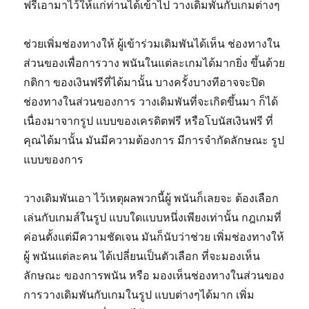
ฟรีเอามาไว้ให้แก่ท่านได้เข้าไป วางเดิมพันกับเกมต่างๆ
ช่วยเพิ่มช่องทางให้ ผู้เข้าร่วมเดิมพันได้เห็น ช่องทางใน
ส่วนของเพื่อการวาง พนันในแต่ละเกมได้มากยิ่ง ขึ้นด้วย
กติกา ของเงินฟรีที่ได้มานั้น บางครั้งบางทีอาจจะปิด
ช่องทางในส่วนของการ วางเดิมพันที่จะเกิดขึ้นมา ก็ได้
เนื่องมาจากรูป แบบของเครดิตฟรี หรือโบนัสเงินฟรี ที่
คุณได้มานั้น มันมีความต้องการ มีการจำกัดลักษณะ รูป
แบบของการ
วางเดิมพันเอา ไว้เหตุผลพวกนี้ผู้ พนันก็เลยจะ ต้องเลือก
เล่นกับเกมส์ในรูป แบบใดแบบหนึ่งเพียงเท่านั้น กฎเกมที่
ค่อนตั้งแต่มีความชัดเจน มันก็นับว่าช่วย เพิ่มช่องทางให้
ผู้ พนันแต่ละคน ได้เปลี่ยนเป็นตัวเลือก ที่จะมองเห็น
ลักษณะ ของการพนัน หรือ มองเห็นช่องทางในส่วนของ
การวางเดิมพันกับเกมในรูป แบบต่างๆได้มาก เพิ่ม