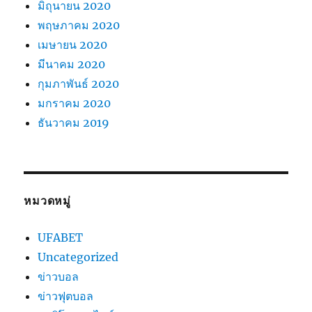
มิถุนายน 2020
พฤษภาคม 2020
เมษายน 2020
มีนาคม 2020
กุมภาพันธ์ 2020
มกราคม 2020
ธันวาคม 2019
หมวดหมู่
UFABET
Uncategorized
ข่าวบอล
ข่าวฟุตบอล