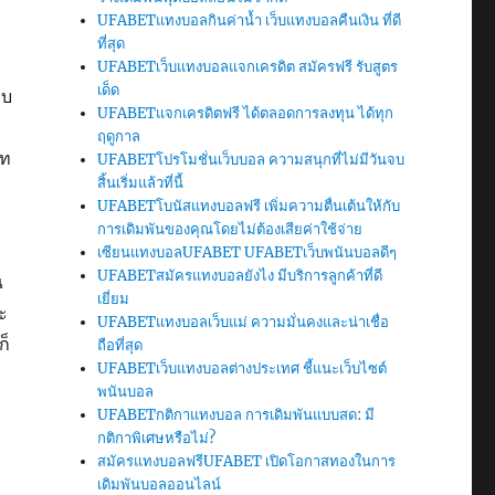
UFABETแทงบอลกินค่าน้ำ เว็บแทงบอลคืนเงิน ที่ดี
ที่สุด
UFABETเว็บแทงบอลแจกเครดิต สมัครฟรี รับสูตร
เด็ด
็บ
UFABETแจกเครดิตฟรี ได้ตลอดการลงทุน ได้ทุก
ฤดูกาล
าท
UFABETโปรโมชั่นเว็บบอล ความสนุกที่ไม่มีวันจบ
สิ้นเริ่มแล้วที่นี้
UFABETโบนัสแทงบอลฟรี เพิ่มความตื่นเต้นให้กับ
การเดิมพันของคุณโดยไม่ต้องเสียค่าใช้จ่าย
เซียนแทงบอลUFABET UFABETเว็บพนันบอลดีๆ
UFABETสมัครแทงบอลยังไง มีบริการลูกค้าที่ดี
ณ
เยี่ยม
ะ
UFABETแทงบอลเว็บแม่ ความมั่นคงและน่าเชื่อ
ก็
ถือที่สุด
UFABETเว็บแทงบอลต่างประเทศ ชี้แนะเว็บไซต์
พนันบอล
UFABETกติกาแทงบอล การเดิมพันแบบสด: มี
กติกาพิเศษหรือไม่?
สมัครแทงบอลฟรีUFABET เปิดโอกาสทองในการ
เดิมพันบอลออนไลน์