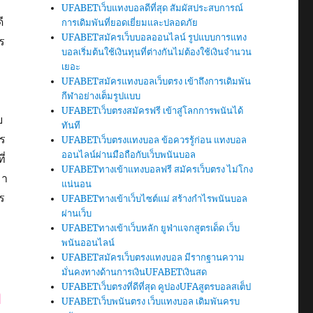
UFABETเว็บแทงบอลดีที่สุด สัมผัสประสบการณ์
ี
การเดิมพันที่ยอดเยี่ยมและปลอดภัย
UFABETสมัครเว็บบอลออนไลน์ รูปแบบการแทง
ร
บอลเริ่มต้นใช้เงินทุนที่ต่างกันไม่ต้องใช้เงินจำนวน
เยอะ
UFABETสมัครแทงบอลเว็บตรง เข้าถึงการเดิมพัน
กีฬาอย่างเต็มรูปแบบ
UFABETเว็บตรงสมัครฟรี เข้าสู่โลกการพนันได้
บ
ทันที
าร
UFABETเว็บตรงแทงบอล ข้อควรรู้ก่อน แทงบอล
ออนไลน์ผ่านมือถือกับเว็บพนันบอล
ี่
UFABETทางเข้าแทงบอลฟรี สมัครเว็บตรง ไม่โกง
มา
แน่นอน
ร
UFABETทางเข้าเว็บไซต์แม่ สร้างกำไรพนันบอล
ผ่านเว็บ
UFABETทางเข้าเว็บหลัก ยูฟ่าแจกสูตรเด็ด เว็บ
พนันออนไลน์
UFABETสมัครเว็บตรงแทงบอล มีรากฐานความ
มั่นคงทางด้านการเงินUFABETเงินสด
UFABETเว็บตรงที่ดีที่สุด คูปองUFAสูตรบอลสเต็ป
ๆ
UFABETเว็บพนันตรง เว็บแทงบอล เดิมพันครบ