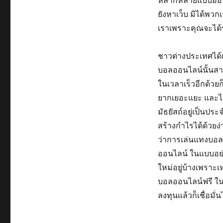
หลากหลายแบบอย่างท
ยังหาเว็บ มิได้พวก
เราเพราะคุณจะได้
ชาวต่างประเทศได้
บอลออนไลน์นั้นสา
ในเวลาเร็วอีกด้วยก็
ยากเยอะแยะ และไม่ใ
มัธยัสถ์อยู่เป็นปร
สร้างกำไรได้ด้วยง่
ว่าการเล่นแทงบอล
ออนไลน์ ในแบบอย่าง
ใหม่อยู่บ้างเพรา
บอลออนไลน์ฟรี​ ใน
ลงทุนแล้วก็เชื่อมั่