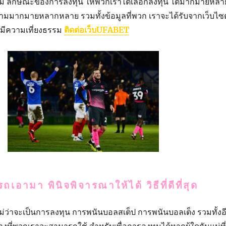
งมี ลักษณะของการลงทุน ให้พวกเราได้เลือกลงทุน ได้มากมายหลา
ามมากมายหลากหลาย รวมทั้งข้อมูลที่พวก เราจะได้รับจากเว็บไซต
ี่ มีความเที่ยงธรรม
ติดต่อเว็บUFABET
เอามา พินิจพิจารณาให้ได้ วิธีที่ดีที่สุด
่ว่าจะเป็นการลงทุน การพนันบอลสเต็ป การพนันบอลเต็ง รวมทั้งอ