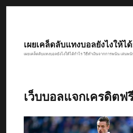
เผยเคล็ดลับแทงบอลยังไงให้ได
เผยเคล็ดลับแทงบอลยังไงให้ได้กำไร วิธีทำเงินจากการพนัน เล่นพน
เว็บบอลแจกเครดิตฟ