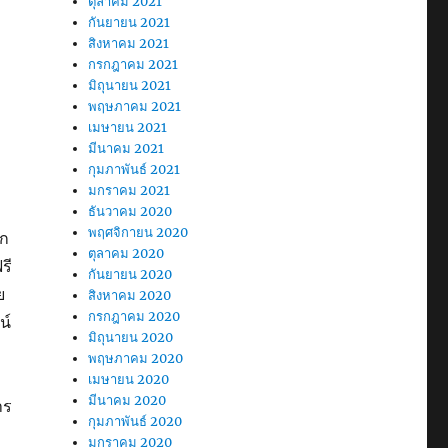
ตุลาคม 2021
กันยายน 2021
สิงหาคม 2021
กรกฎาคม 2021
มิถุนายน 2021
พฤษภาคม 2021
เมษายน 2021
มีนาคม 2021
กุมภาพันธ์ 2021
มกราคม 2021
ธันวาคม 2020
พฤศจิกายน 2020
าก
ตุลาคม 2020
ี​
กันยายน 2020
ย
สิงหาคม 2020
กรกฎาคม 2020
น์
มิถุนายน 2020
พฤษภาคม 2020
เมษายน 2020
มีนาคม 2020
าร
กุมภาพันธ์ 2020
มกราคม 2020