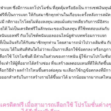
าเบท ซึ่งมีการแจกโปรโมชั่น ที่สุดคุ้มหรือยังเป็น การเซฟเงินทุนด
รีที่เป็นการแจก ให้กับสมาชิกทุกท่านในเกือบจะครั้งหลังการสมัค
ม่มี กติกาอะไรโดยไม่ต้องลงทุน เลยแม้แต่บาทเดียวกับการมีอิสระ
ได้ ไม่เป็นเครดิตฟรีในลักษณะของเงินลงทุน ที่ใช้ทดสอบเล่นกับ
นันบอลฟรี กับเว็บไซต์พนันบอลออนไลน์ยูฟ่าเบทพร้อมการแจก
ี่เป็นเงินจริงให้กับสมาชิกทุกท่าน โดยสามารถนำไปวางเดิมพัน กั
แบบ ได้ในทันทีทันใดไม่ว่าจะเป็นการเลือกใช้ข้อตกลง หรือกฎก
ือกใช้ โปรโมชั่นดี มีส่วนในส่วนของการพนัน ผู้ใช้งานโปรโมชั่นท
นที่จะทำให้ผู้ที่อยากได้สร้างช่อง ที่จะสร้างผลตอบแทนที่ดีให้เกิดขึ้น
วเลือกวิธีทำ ผลกำไรไหนขึ้นตรงต่อคุณ จะเลือกใช้กฎข้อตกลงที่มีกา
างออกสำหรับในการสร้างรายได้ขึ้นมาได้ มากน้อยมากมากแค่ไหน
ครดิตฟรี เมื่อสามารถเลือกใช้ โปรโมชั่นต่าง