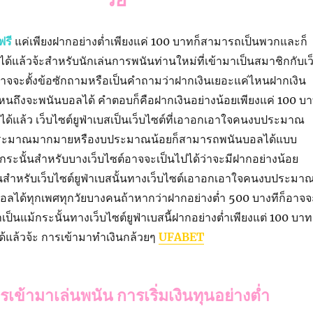
ฟรี
แค่เพียงฝากอย่างต่ำเพียงแค่ 100 บาทก็สามารถเป็นพวกและก็
ด้แล้วจ้ะสำหรับนักเล่นการพนันท่านใหม่ที่เข้ามาเป็นสมาชิกกับเว
อาจจะตั้งข้อซักถามหรือเป็นคำถามว่าฝากเงินเยอะแค่ไหนฝากเงิน
หนถึงจะพนันบอลได้ คำตอบก็คือฝากเงินอย่างน้อยเพียงแค่ 100 บ
้แล้ว เว็บไซต์ยูฟ่าเบสเป็นเว็บไซต์ที่เอาอกเอาใจคนงบประมาณ
บประมาณมากมายหรืองบประมาณน้อยก็สามารถพนันบอลได้แบบ
ม้กระนั้นสำหรับบางเว็บไซต์อาจจะเป็นไปได้ว่าจะมีฝากอย่างน้อย
นสำหรับเว็บไซต์ยูฟ่าเบสนั้นทางเว็บไซต์เอาอกเอาใจคนงบประมา
ลได้ทุกเพศทุกวัยบางคนถ้าหากว่าฝากอย่างต่ำ 500 บางทีก็อาจจ
็นแม้กระนั้นทางเว็บไซต์ยูฟ่าเบสนี้ฝากอย่างต่ำเพียงแต่ 100 บาท
แล้วจ้ะ การเข้ามาทำเงินกล้วยๆ
UFABET
รเข้ามาเล่นพนัน การเริ่มเงินทุนอย่างต่ำ