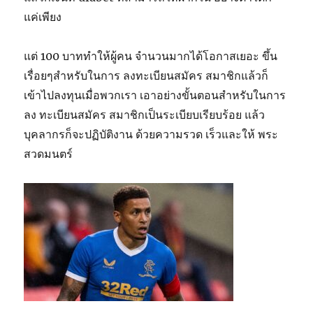
แค่เพียง
แต่ 100 บาททำให้ผู้คน จำนวนมากได้โอกาสเยอะ ขึ้น
เรื่อยๆสำหรับในการ ลงทะเบียนสมัคร สมาชิกแล้วก็
เข้าไปลงทุนเมื่อพวกเรา เอาอย่างขั้นตอนสำหรับในการ
ลง ทะเบียนสมัคร สมาชิกเป็นระเบียบเรียบร้อย แล้ว
บุคลากรก็จะปฏิบัติงาน ด้วยความรวด เร็วและให้ พระ
สวดมนตร์