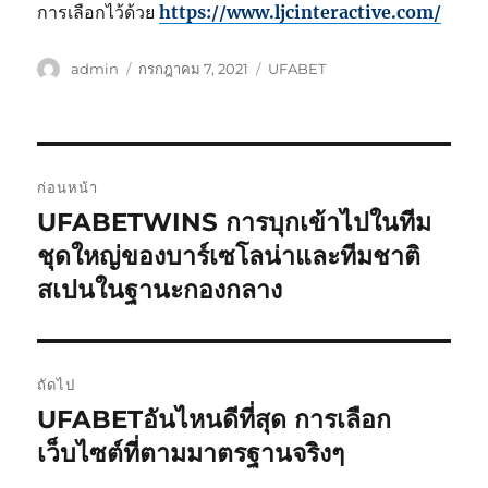
การเลือกไว้ด้วย
https://www.ljcinteractive.com/
ผู้
เขียน
หมวด
admin
กรกฎาคม 7, 2021
UFABET
เขียน
เมื่อ
หมู่
เมนู
ก่อนหน้า
นำทาง
UFABETWINS การบุกเข้าไปในทีม
เรื่อง
ก่อน
ชุดใหญ่ของบาร์เซโลน่าและทีมชาติ
เรื่อง
หน้า:
สเปนในฐานะกองกลาง
ถัดไป
UFABETอันไหนดีที่สุด การเลือก
เรื่อง
ต่อ
เว็บไซต์ที่ตามมาตรฐานจริงๆ
ไป: