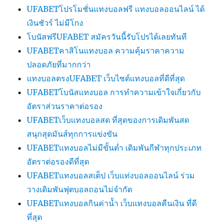
UFABETโปรโมชั่นแทงบอลฟรี แทงบอลออนไลน์ ได้
เงินชัวร์ ไม่มีโกง
โบนัสฟรีUFABET สมัครวันนี้รับโปรได้เลยทันที
UFABETคาสิโนแทงบอล ความคุ้มราคาความ
ปลอดภัยที่มากกว่า
แทงบอลตรงUFABET เว็บไซต์แทงบอลที่ดีที่สุด
UFABETโบนัสแทงบอล การทำความเข้าใจเกี่ยวกับ
อัตราส่วนราคาต่อรอง
UFABETเว็บแทงบอลสด ที่สุดของการเดิมพันสด
สนุกสุดมันส์ทุกการแข่งขัน
UFABETแทงบอลไม่มีขั้นต่ำ เดิมพันกีฬาทุกประเภท
อัตราต่อรองดีที่สุด
UFABETแทงบอลสเต็ป เว็บแท่งบอลออนไลน์ ร่วม
วางเดิมพันฟุตบอลถอนไม่จำกัด
UFABETแทงบอลกินค่าน้ำ เว็บแทงบอลคืนเงิน ที่ดี
ที่สุด