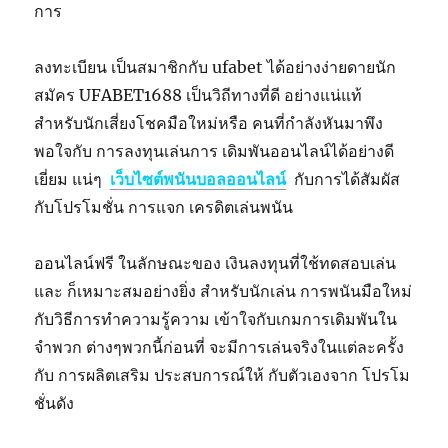
การ
ลงทะเบียน เป็นสมาชิกกับ ufabet ได้อย่างง่ายดายนัก
สมัคร UFABET1688 เป็นวิถีทางที่ดี อย่างแน่แท้
สำหรับนักเสี่ยงโชคมือใหม่หรือ คนที่กำลังหันมาพึง
พอใจกับ การลงทุนเล่นการ เดิมพันออนไลน์ได้อย่างดี
เยี่ยม แน่ๆ
เว็บไซต์พนันบอลออนไลน์
กับการได้สัมผัส
กับโปรโมชั่น การแจก เครดิตเล่นพนัน
ออนไลน์ฟรี ในลักษณะของ เงินลงทุนที่ใช้ทดสอบเล่น
และ ก็เหมาะสมอย่างยิ่ง สำหรับนักเล่น การพนันมือใหม่
กับวิธีการทำความรู้ความ เข้าใจกับเกมการเดิมพันใน
จำพวก ต่างๆพวกนี้ก่อนที่ จะมีการเล่นจริงในแต่ละครั้ง
กับ การผลิตเสริม ประสบการณ์ให้ กับตัวเองจาก โปรโม
ชั่นดัง