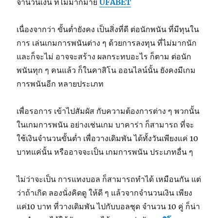
จำนวนเงิน ที่ไม่มากมาย
UFABET
เนื่องจากว่า ขั้นต่ำยังคง เป็นสิ่งที่ดี ต่อนักพนัน ที่มีทุนใน
การ เล่นเกมการพนันต่าง ๆ ด้วยการลงทุน ที่ไม่มากนัก
และก็จะไม่ อาจจะสร้าง ผลกระทบอะไร ก็ตาม ต่อนัก
พนันทุก ๆ คนแล้ว ก็ในคาสิโน ออนไลน์นั้น ยังคงมีเกม
การพนันอีก หลายประเภท
เพื่อรอการ เข้าไปสัมผัส กับความต้องการต่าง ๆ พวกนั้น
ในเกมการพนัน อย่างเช่นเกม บาคาร่า ก็สามารถ ที่จะ
ใช้เงินจำนวนขั้นต่ำ เพื่อวางเดิมพัน ได้ทั้งวันเพียงแค่ 10
บาทแค่นั้น หรืออาจจะเป็น เกมการพนัน ประเภทอื่น ๆ
ไม่ว่าจะเป็น การแทงบอล ก็สามารถทำได้ เหมือนกัน แต่
ว่าถ้าเกิด ลองนั่งคิดดู ให้ดี ๆ แล้วจากจำนวนเงิน เพียง
แค่10 บาท ที่วางเดิมพัน ไปกับบอลชุด จำนวน 10 คู่ ก็น่า