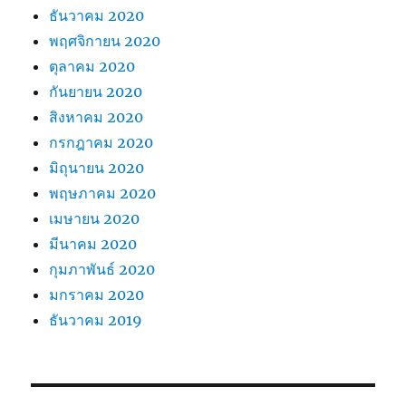
ธันวาคม 2020
พฤศจิกายน 2020
ตุลาคม 2020
กันยายน 2020
สิงหาคม 2020
กรกฎาคม 2020
มิถุนายน 2020
พฤษภาคม 2020
เมษายน 2020
มีนาคม 2020
กุมภาพันธ์ 2020
มกราคม 2020
ธันวาคม 2019