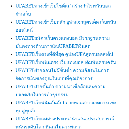
UFABETทางเข้าเว็บไซต์แม่ สร้างกำไรพนันบอล
ผ่านเว็บ
UFABETทางเข้าเว็บหลัก ยูฟ่าแจกสูตรเด็ด เว็บพนัน
ออนไลน์
UFABETสมัครเว็บตรงแทงบอล มีรากฐานความ
มั่นคงทางด้านการเงินUFABETเงินสด
UFABETเว็บตรงที่ดีที่สุด คูปองUFAสูตรบอลสเต็ป
UFABETเว็บพนันตรง เว็บแทงบอล เดิมพันครบครัน
UFABETฝากถอนไม่มีขั้นต่ำ ความอิสระในการ
จัดการเงินของคุณในแบบที่คุณต้องการ
UFABETฝากขั้นต่ำ ความน่าเชื่อถือและความ
ปลอดภัยในการทำธุรกรรม
UFABETเว็บพนันอันดับ1 ถ่ายทอดสดตลอดการแข่ง
ทุกคู่ทุกลีก
UFABETเว็บแม่ต่างประเทศ นำเสนอประสบการณ์
พนันระดับโลก ที่คุณไม่ควรพลาด