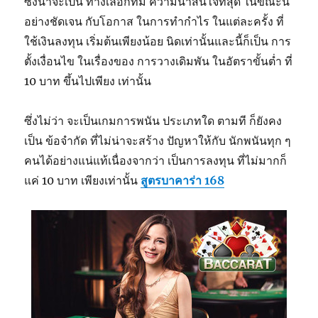
ซึ่งน่าจะเป็น ทางเลือกที่มี ความน่าสนใจที่สุด ในขณะนี้
อย่างชัดเจน กับโอกาส ในการทำกำไร ในแต่ละครั้ง ที่
ใช้เงินลงทุน เริ่มต้นเพียงน้อย นิดเท่านั้นและนี้ก็เป็น การ
ตั้งเงื่อนไข ในเรื่องของ การวางเดิมพัน ในอัตราขั้นต่ำ ที่
10 บาท ขึ้นไปเพียง เท่านั้น
ซึ่งไม่ว่า จะเป็นเกมการพนัน ประเภทใด ตามที ก็ยังคง
เป็น ข้อจำกัด ที่ไม่น่าจะสร้าง ปัญหาให้กับ นักพนันทุก ๆ
คนได้อย่างแน่แท้เนื่องจากว่า เป็นการลงทุน ที่ไม่มากก็
แค่ 10 บาท เพียงเท่านั้น
สูตรบาคาร่า 168