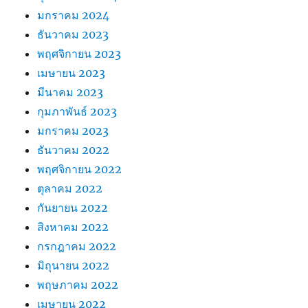
มกราคม 2024
ธันวาคม 2023
พฤศจิกายน 2023
เมษายน 2023
มีนาคม 2023
กุมภาพันธ์ 2023
มกราคม 2023
ธันวาคม 2022
พฤศจิกายน 2022
ตุลาคม 2022
กันยายน 2022
สิงหาคม 2022
กรกฎาคม 2022
มิถุนายน 2022
พฤษภาคม 2022
เมษายน 2022