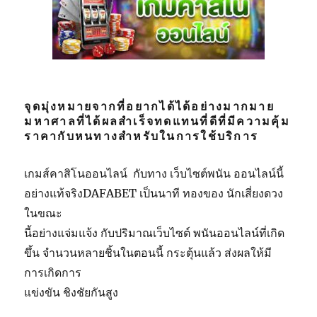
จุดมุ่งหมายจากที่อยากได้ได้อย่างมากมาย
มหาศาลที่ได้ผลสำเร็จทดแทนที่ดีที่มีความคุ้ม
ราคากับหนทางสำหรับในการใช้บริการ
เกมส์คาสิโนออนไลน์ กับทาง เว็บไซต์พนัน ออนไลน์นี้
อย่างแท้จริงDAFABET เป็นนาที ทองของ นักเสี่ยงดวง
ในขณะ
นี้อย่างแจ่มแจ้ง กับปริมาณเว็บไซต์ พนันออนไลน์ที่เกิด
ขึ้น จำนวนหลายชิ้นในตอนนี้ กระตุ้นแล้ว ส่งผลให้มี
การเกิดการ
แข่งขัน ชิงชัยกันสูง