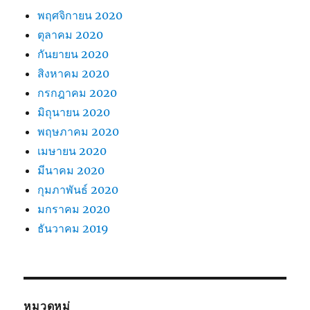
พฤศจิกายน 2020
ตุลาคม 2020
กันยายน 2020
สิงหาคม 2020
กรกฎาคม 2020
มิถุนายน 2020
พฤษภาคม 2020
เมษายน 2020
มีนาคม 2020
กุมภาพันธ์ 2020
มกราคม 2020
ธันวาคม 2019
หมวดหมู่