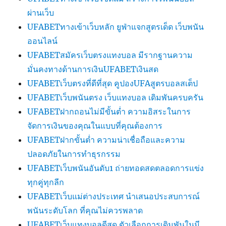
ผ่านเว็บ
UFABETทางเข้าเว็บหลัก ยูฟ่าแจกสูตรเด็ด เว็บพนัน
ออนไลน์
UFABETสมัครเว็บตรงแทงบอล มีรากฐานความ
มั่นคงทางด้านการเงินUFABETเงินสด
UFABETเว็บตรงที่ดีที่สุด คูปองUFAสูตรบอลสเต็ป
UFABETเว็บพนันตรง เว็บแทงบอล เดิมพันครบครัน
UFABETฝากถอนไม่มีขั้นต่ำ ความอิสระในการ
จัดการเงินของคุณในแบบที่คุณต้องการ
UFABETฝากขั้นต่ำ ความน่าเชื่อถือและความ
ปลอดภัยในการทำธุรกรรม
UFABETเว็บพนันอันดับ1 ถ่ายทอดสดตลอดการแข่ง
ทุกคู่ทุกลีก
UFABETเว็บแม่ต่างประเทศ นำเสนอประสบการณ์
พนันระดับโลก ที่คุณไม่ควรพลาด
UFABETเว็บแทงบอลดีสุด ตัวเลือกการเดิมพันในมี