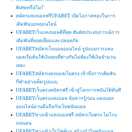
พิเศษหรือไม่?
สมัครแทงบอลฟรีUFABET เปิดโอกาสทองในการ
เดิมพันบอลออนไลน์
UFABETเว็บแทงบอลดีที่สุด สัมผัสประสบการณ์การ
เดิมพันที่ยอดเยี่ยมและปลอดภัย
UFABETสมัครเว็บบอลออนไลน์ รูปแบบการแทง
บอลเริ่มต้นใช้เงินทุนที่ต่างกันไม่ต้องใช้เงินจำนวน
เยอะ
UFABETสมัครแทงบอลเว็บตรง เข้าถึงการเดิมพัน
กีฬาอย่างเต็มรูปแบบ
UFABETเว็บตรงสมัครฟรี เข้าสู่โลกการพนันได้ทันที
UFABETเว็บตรงแทงบอล ข้อควรรู้ก่อน แทงบอล
ออนไลน์ผ่านมือถือกับเว็บพนันบอล
UFABETทางเข้าแทงบอลฟรี สมัครเว็บตรง ไม่โกง
แน่นอน
UFABETทางเข้าเว็บไซต์แม่ สร้างกำไรพนันบอล