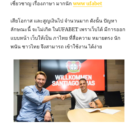
เชี่ยวชาญ เรื่องภาษา มากนัก
www ufabet
เสียโอกาส และสูญเงินไป จำนวนมาก ดังนั้น ปัญหา
ลักษณะนี้ จะไม่เกิด ในUFABET เพราเว็บได้ มีการออก
แบบหน้า เว็บให้เป็น ภาไทย ที่สื่อความ หมายตรง นัก
พนัน ชาวไทย จึงสามารถ เข้าใช้งาน ได้ง่าย