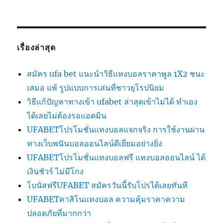
เรื่องล่าสุด
สมัคร ufa bet แนะนำวิธีแทงบอลราคาพูล 1X2 ชนะ
เสมอ แพ้ รูปแบบการเล่นที่ชาวยุโรปนิยม
วิธีแก้ปัญหาทางเข้า ufabet ล่าสุดเข้าไม่ได้ ทำเอง
ได้เลยไม่ต้องรอแอดมิน
UFABETโปรโมชั่นแทงบอลแจกจริง การใช้งานผ่าน
ทางเว็บพนันบอลออนไลน์ดีเยี่ยมอย่างยิ่ง
UFABETโปรโมชั่นแทงบอลฟรี แทงบอลออนไลน์ ได้
เงินชัวร์ ไม่มีโกง
โบนัสฟรีUFABET สมัครวันนี้รับโปรได้เลยทันที
UFABETคาสิโนแทงบอล ความคุ้มราคาความ
ปลอดภัยที่มากกว่า