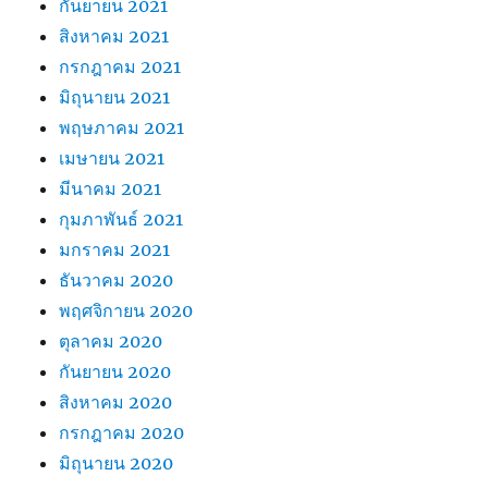
กันยายน 2021
สิงหาคม 2021
กรกฎาคม 2021
มิถุนายน 2021
พฤษภาคม 2021
เมษายน 2021
มีนาคม 2021
กุมภาพันธ์ 2021
มกราคม 2021
ธันวาคม 2020
พฤศจิกายน 2020
ตุลาคม 2020
กันยายน 2020
สิงหาคม 2020
กรกฎาคม 2020
มิถุนายน 2020