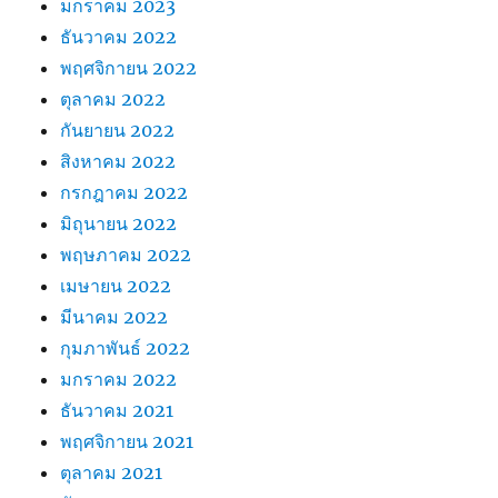
มกราคม 2023
ธันวาคม 2022
พฤศจิกายน 2022
ตุลาคม 2022
กันยายน 2022
สิงหาคม 2022
กรกฎาคม 2022
มิถุนายน 2022
พฤษภาคม 2022
เมษายน 2022
มีนาคม 2022
กุมภาพันธ์ 2022
มกราคม 2022
ธันวาคม 2021
พฤศจิกายน 2021
ตุลาคม 2021