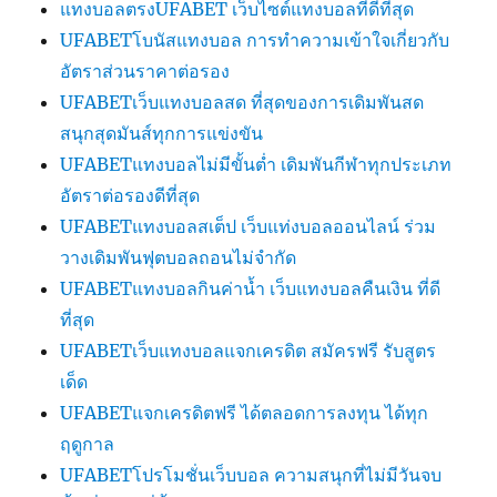
แทงบอลตรงUFABET เว็บไซต์แทงบอลที่ดีที่สุด
UFABETโบนัสแทงบอล การทำความเข้าใจเกี่ยวกับ
อัตราส่วนราคาต่อรอง
UFABETเว็บแทงบอลสด ที่สุดของการเดิมพันสด
สนุกสุดมันส์ทุกการแข่งขัน
UFABETแทงบอลไม่มีขั้นต่ำ เดิมพันกีฬาทุกประเภท
อัตราต่อรองดีที่สุด
UFABETแทงบอลสเต็ป เว็บแท่งบอลออนไลน์ ร่วม
วางเดิมพันฟุตบอลถอนไม่จำกัด
UFABETแทงบอลกินค่าน้ำ เว็บแทงบอลคืนเงิน ที่ดี
ที่สุด
UFABETเว็บแทงบอลแจกเครดิต สมัครฟรี รับสูตร
เด็ด
UFABETแจกเครดิตฟรี ได้ตลอดการลงทุน ได้ทุก
ฤดูกาล
UFABETโปรโมชั่นเว็บบอล ความสนุกที่ไม่มีวันจบ