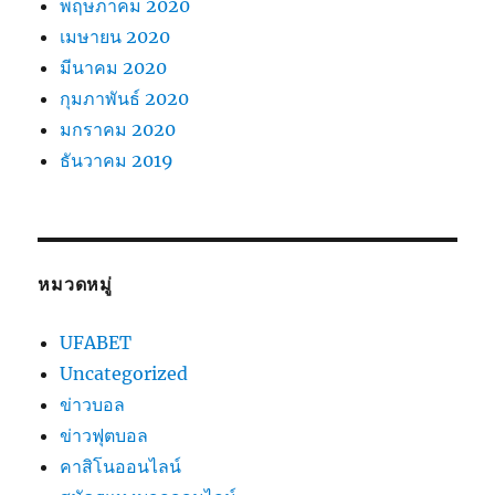
พฤษภาคม 2020
เมษายน 2020
มีนาคม 2020
กุมภาพันธ์ 2020
มกราคม 2020
ธันวาคม 2019
หมวดหมู่
UFABET
Uncategorized
ข่าวบอล
ข่าวฟุตบอล
คาสิโนออนไลน์