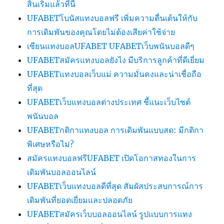
สิ้นเริ่มแล้วที่นี้
UFABETโบนัสแทงบอลฟรี เพิ่มความตื่นเต้นให้กับ
การเดิมพันของคุณโดยไม่ต้องเสียค่าใช้จ่าย
เซียนแทงบอลUFABET UFABETเว็บพนันบอลดีๆ
UFABETสมัครแทงบอลยังไง มีบริการลูกค้าที่ดีเยี่ยม
UFABETแทงบอลเว็บแม่ ความมั่นคงและน่าเชื่อถือ
ที่สุด
UFABETเว็บแทงบอลต่างประเทศ ชี้แนะเว็บไซต์
พนันบอล
UFABETกติกาแทงบอล การเดิมพันแบบสด: มีกติกา
พิเศษหรือไม่?
สมัครแทงบอลฟรีUFABET เปิดโอกาสทองในการ
เดิมพันบอลออนไลน์
UFABETเว็บแทงบอลดีที่สุด สัมผัสประสบการณ์การ
เดิมพันที่ยอดเยี่ยมและปลอดภัย
UFABETสมัครเว็บบอลออนไลน์ รูปแบบการแทง