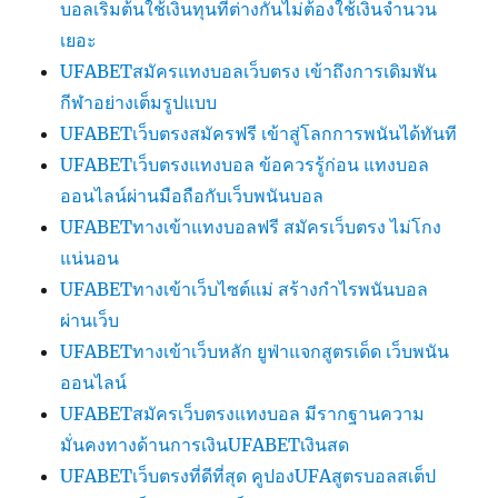
บอลเริ่มต้นใช้เงินทุนที่ต่างกันไม่ต้องใช้เงินจำนวน
เยอะ
UFABETสมัครแทงบอลเว็บตรง เข้าถึงการเดิมพัน
กีฬาอย่างเต็มรูปแบบ
UFABETเว็บตรงสมัครฟรี เข้าสู่โลกการพนันได้ทันที
UFABETเว็บตรงแทงบอล ข้อควรรู้ก่อน แทงบอล
ออนไลน์ผ่านมือถือกับเว็บพนันบอล
UFABETทางเข้าแทงบอลฟรี สมัครเว็บตรง ไม่โกง
แน่นอน
UFABETทางเข้าเว็บไซต์แม่ สร้างกำไรพนันบอล
ผ่านเว็บ
UFABETทางเข้าเว็บหลัก ยูฟ่าแจกสูตรเด็ด เว็บพนัน
ออนไลน์
UFABETสมัครเว็บตรงแทงบอล มีรากฐานความ
มั่นคงทางด้านการเงินUFABETเงินสด
UFABETเว็บตรงที่ดีที่สุด คูปองUFAสูตรบอลสเต็ป