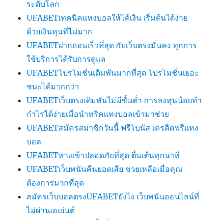
ระดับโลก
UFABETเทคนิคแทงบอลให้ได้เงิน เริ่มต้นได้ง่าย
ด้วยเงินทุนที่ไม่มาก
UFABETฝากถอนเร็วที่สุด กับเว็บตรงมั่นคง ทุกการ
ใช้บริการได้รับการดูแล
UFABETโปรโมชั่นเดิมพันมากที่สุด โปรโมชั่นเยอะ
ชนะได้มากกว่า
UFABETเว็บตรงเดิมพันไม่มีขั้นต่ำ การลงทุนน้อยทำ
กำไรได้ง่ายเมื่อนำทริคแทงบอลเข้ามาช่วย
UFABETสมัครสมาชิกวันนี้ ฟรีโบนัส เครดิตฟรีแทง
บอล
UFABETทางเข้าปลอดภัยที่สุด ตื่นเต้นทุกนาที
UFABETเว็บพนันคืนยอดเสีย ช่วยเหลือเมื่อคุณ
ต้องการมากที่สุด
สมัครเว็บบอลตรงUFABETยังไง เว็บพนันออนไลน์ที่
ไม่ผ่านเอเย่นต์