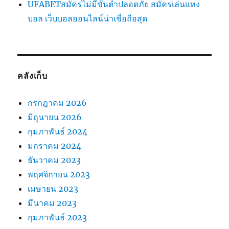
UFABETสมัครไม่มีขั้นต่ำปลอดภัย สมัครเล่นแทง
บอล เว็บบอลออนไลน์น่าเชื่อถือสุด
คลังเก็บ
กรกฎาคม 2026
มิถุนายน 2026
กุมภาพันธ์ 2024
มกราคม 2024
ธันวาคม 2023
พฤศจิกายน 2023
เมษายน 2023
มีนาคม 2023
กุมภาพันธ์ 2023