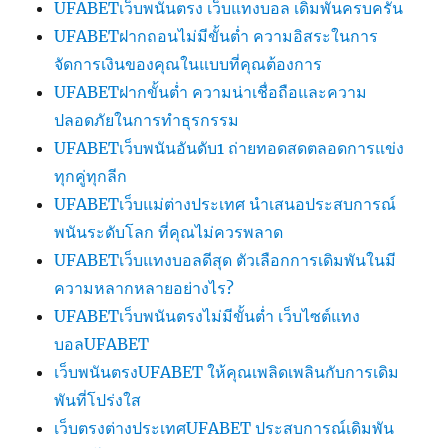
UFABETเว็บพนันตรง เว็บแทงบอล เดิมพันครบครัน
UFABETฝากถอนไม่มีขั้นต่ำ ความอิสระในการ
จัดการเงินของคุณในแบบที่คุณต้องการ
UFABETฝากขั้นต่ำ ความน่าเชื่อถือและความ
ปลอดภัยในการทำธุรกรรม
UFABETเว็บพนันอันดับ1 ถ่ายทอดสดตลอดการแข่ง
ทุกคู่ทุกลีก
UFABETเว็บแม่ต่างประเทศ นำเสนอประสบการณ์
พนันระดับโลก ที่คุณไม่ควรพลาด
UFABETเว็บแทงบอลดีสุด ตัวเลือกการเดิมพันในมี
ความหลากหลายอย่างไร?
UFABETเว็บพนันตรงไม่มีขั้นต่ำ เว็บไซต์แทง
บอลUFABET
เว็บพนันตรงUFABET ให้คุณเพลิดเพลินกับการเดิม
พันที่โปร่งใส
เว็บตรงต่างประเทศUFABET ประสบการณ์เดิมพัน