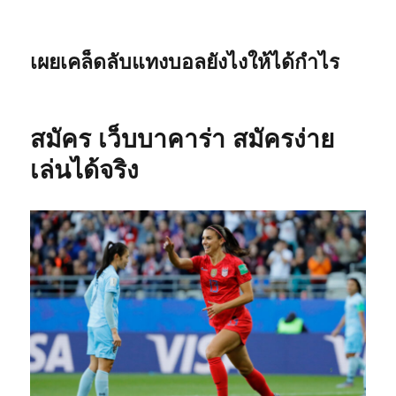
เผยเคล็ดลับแทงบอลยังไงให้ได้กำไร
สมัคร เว็บบาคาร่า สมัครง่าย
เล่นได้จริง