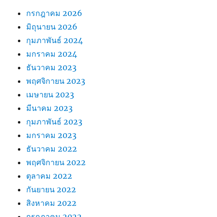
กรกฎาคม 2026
มิถุนายน 2026
กุมภาพันธ์ 2024
มกราคม 2024
ธันวาคม 2023
พฤศจิกายน 2023
เมษายน 2023
มีนาคม 2023
กุมภาพันธ์ 2023
มกราคม 2023
ธันวาคม 2022
พฤศจิกายน 2022
ตุลาคม 2022
กันยายน 2022
สิงหาคม 2022
กรกฎาคม 2022