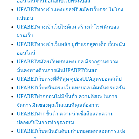
ออนไลน์ผ่านมือถือกับเว็บพนันบอล
UFABETทางเข้าแทงบอลฟรี สมัครเว็บตรง ไม่โกง
แน่นอน
UFABETทางเข้าเว็บไซต์แม่ สร้างกำไรพนันบอล
ผ่านเว็บ
UFABETทางเข้าเว็บหลัก ยูฟ่าแจกสูตรเด็ด เว็บพนัน
ออนไลน์
UFABETสมัครเว็บตรงแทงบอล มีรากฐานความ
มั่นคงทางด้านการเงินUFABETเงินสด
UFABETเว็บตรงที่ดีที่สุด คูปองUFAสูตรบอลสเต็ป
UFABETเว็บพนันตรง เว็บแทงบอล เดิมพันครบครัน
UFABETฝากถอนไม่มีขั้นต่ำ ความอิสระในการ
จัดการเงินของคุณในแบบที่คุณต้องการ
UFABETฝากขั้นต่ำ ความน่าเชื่อถือและความ
ปลอดภัยในการทำธุรกรรม
UFABETเว็บพนันอันดับ1 ถ่ายทอดสดตลอดการแข่ง