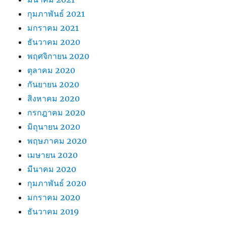
กุมภาพันธ์ 2021
มกราคม 2021
ธันวาคม 2020
พฤศจิกายน 2020
ตุลาคม 2020
กันยายน 2020
สิงหาคม 2020
กรกฎาคม 2020
มิถุนายน 2020
พฤษภาคม 2020
เมษายน 2020
มีนาคม 2020
กุมภาพันธ์ 2020
มกราคม 2020
ธันวาคม 2019