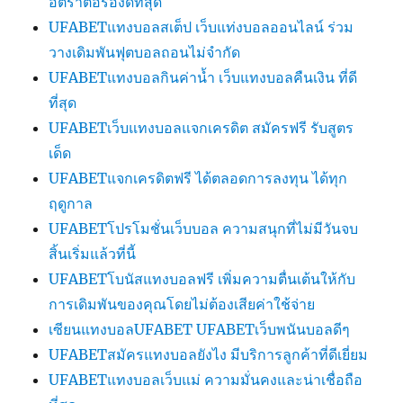
อัตราต่อรองดีที่สุด
UFABETแทงบอลสเต็ป เว็บแท่งบอลออนไลน์ ร่วม
วางเดิมพันฟุตบอลถอนไม่จำกัด
UFABETแทงบอลกินค่าน้ำ เว็บแทงบอลคืนเงิน ที่ดี
ที่สุด
UFABETเว็บแทงบอลแจกเครดิต สมัครฟรี รับสูตร
เด็ด
UFABETแจกเครดิตฟรี ได้ตลอดการลงทุน ได้ทุก
ฤดูกาล
UFABETโปรโมชั่นเว็บบอล ความสนุกที่ไม่มีวันจบ
สิ้นเริ่มแล้วที่นี้
UFABETโบนัสแทงบอลฟรี เพิ่มความตื่นเต้นให้กับ
การเดิมพันของคุณโดยไม่ต้องเสียค่าใช้จ่าย
เซียนแทงบอลUFABET UFABETเว็บพนันบอลดีๆ
UFABETสมัครแทงบอลยังไง มีบริการลูกค้าที่ดีเยี่ยม
UFABETแทงบอลเว็บแม่ ความมั่นคงและน่าเชื่อถือ