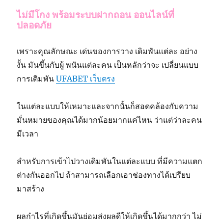
ไม่มีโกง พร้อมระบบฝากถอน ออนไลน์ที่
ปลอดภัย
เพราะคุณลักษณะ เด่นของการวาง เดิมพันแต่ละ อย่าง
งั้น มันขึ้นกับผู้ พนันแต่ละคน เป็นหลักว่าจะ เปลี่ยนแบบ
การเดิมพัน
UFABET เว็บตรง
ในแต่ละแบบให้เหมาะและจากนั้นก็สอดคล้องกับความ
มั่นหมายของคุณได้มากน้อยมากแค่ไหน ว่าแต่ว่าละคน
มีเวลา
สำหรับการเข้าไปวางเดิมพันในแต่ละแบบ ที่มีความแตก
ต่างกันออกไป ถ้าสามารถเลือกเอาช่องทางได้เปรียบ
มาสร้าง
ผลกำไรที่เกิดขึ้นมันย่อมส่งผลดีให้เกิดขึ้นได้มากกว่า ไม่