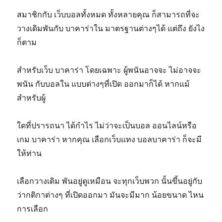
สมาชิกกับ เว็บบอลทั้งหมด ทั้งหลายคุณ ก็สามารถที่จะ
วางเดิมพันกับ บาคาร่าใน มาตรฐานต่างๆได้ แต่ถึง ยังไง
ก็ตาม
สำหรับเว็บ บาคาร่า โดยเฉพาะ ผู้พนันอาจจะ ไม่อาจจะ
พนัน กับบอลใน แบบต่างๆที่เปิด ออกมาก็ได้ หากแม้
สำหรับผู้
ใดที่ปรารถนา ได้กำไร ไม่ว่าจะเป็นบอล ออนไลน์หรือ
เกม บาคาร่า หากคุณ เลือกเว็บแทง บอลบาคาร่า ก็จะมี
ให้ท่าน
เลือกวางเดิม พันอยู่ดูเหมือน จะทุกเว็บพวก นั้นขึ้นอยู่กับ
ว่ากติกาต่างๆ ที่เปิดออกมา มันจะมีมาก น้อยขนาด ไหน
การเลือก