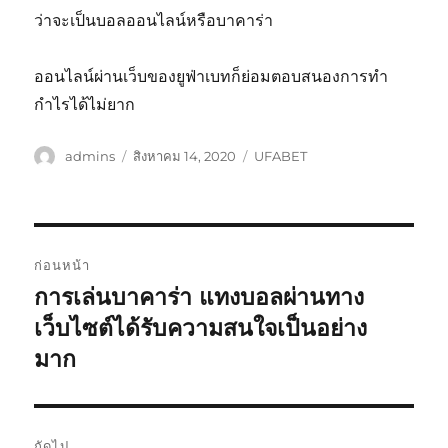
ว่าจะเป็นบอลออนไลน์หรือบาคาร่า
ออนไลน์ผ่านเว็บของยูฟ่าเบทก็ย่อมตอบสนองการทำ
กำไรได้ไม่ยาก
ผู้
เขียน
หมวด
admins
สิงหาคม 14, 2020
UFABET
เขียน
เมื่อ
หมู่
เมนู
ก่อนหน้า
นำทาง
การเล่นบาคาร่า แทงบอลผ่านทาง
เรื่อง
ก่อน
เว็บไซต์ได้รับความสนใจเป็นอย่าง
เรื่อง
หน้า:
มาก
ถัดไป