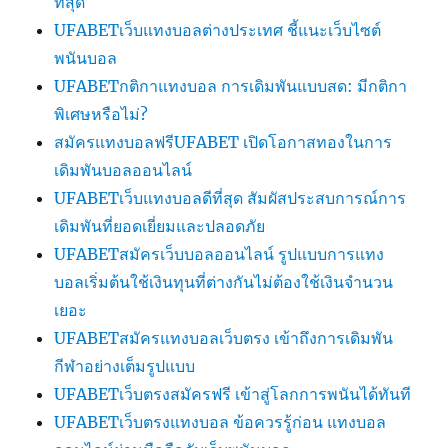
ที่สุด
UFABETเว็บแทงบอลต่างประเทศ ชี้แนะเว็บไซต์
พนันบอล
UFABETกติกาแทงบอล การเดิมพันแบบสด: มีกติกา
พิเศษหรือไม่?
สมัครแทงบอลฟรีUFABET เปิดโอกาสทองในการ
เดิมพันบอลออนไลน์
UFABETเว็บแทงบอลดีที่สุด สัมผัสประสบการณ์การ
เดิมพันที่ยอดเยี่ยมและปลอดภัย
UFABETสมัครเว็บบอลออนไลน์ รูปแบบการแทง
บอลเริ่มต้นใช้เงินทุนที่ต่างกันไม่ต้องใช้เงินจำนวน
เยอะ
UFABETสมัครแทงบอลเว็บตรง เข้าถึงการเดิมพัน
กีฬาอย่างเต็มรูปแบบ
UFABETเว็บตรงสมัครฟรี เข้าสู่โลกการพนันได้ทันที
UFABETเว็บตรงแทงบอล ข้อควรรู้ก่อน แทงบอล