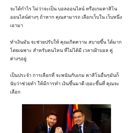
จะได้กำไร ไม่ว่าจะเป็น บอลออนไลน์ หรือเกมคาสิโน
ออนไลน์ต่างๆ ถ้าหาก คุณสามารถ เลือกเว็บใน เว็บหนึ่ง
เอามา
ทำเงินมัน จะช่วยปรับให้ คุณเกิดความ สบายขึ้น ได้มาก
โดยเฉพาะ สำหรับคนไหน ที่ไม่ได้มี เวลาเฝ้าบอล คู่
ต่างๆอยู่
เป็นประจำ การเลือกที่ จะพนันกับเกม คาสิโนอื่นๆมันก็
นับว่าช่วยทำ ให้มีการทำ เงินขึ้นมาดี เยอะขึ้นที่ คุณจะ
เลือก