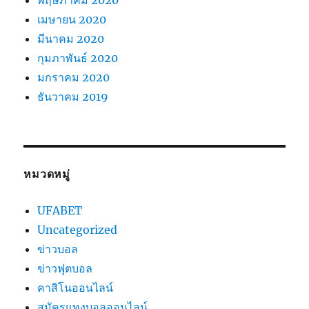
พฤษภาคม 2020
เมษายน 2020
มีนาคม 2020
กุมภาพันธ์ 2020
มกราคม 2020
ธันวาคม 2019
หมวดหมู่
UFABET
Uncategorized
ข่าวบอล
ข่าวฟุตบอล
คาสิโนออนไลน์
สมัครแทงบอลออนไลน์