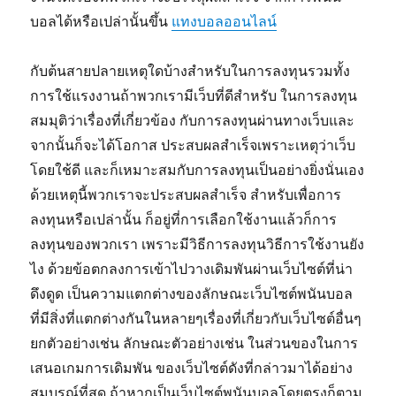
บอลได้หรือเปล่านั้นขึ้น
แทงบอลออนไลน์
กับต้นสายปลายเหตุใดบ้างสำหรับในการลงทุนรวมทั้ง
การใช้แรงงานถ้าพวกเรามีเว็บที่ดีสำหรับ ในการลงทุน
สมมุติว่าเรื่องที่เกี่ยวข้อง กับการลงทุนผ่านทางเว็บและ
จากนั้นก็จะได้โอกาส ประสบผลสำเร็จเพราะเหตุว่าเว็บ
โดยใช้ดี และก็เหมาะสมกับการลงทุนเป็นอย่างยิ่งนั่นเอง
ด้วยเหตุนี้พวกเราจะประสบผลสำเร็จ สำหรับเพื่อการ
ลงทุนหรือเปล่านั้น ก็อยู่ที่การเลือกใช้งานแล้วก็การ
ลงทุนของพวกเรา เพราะมีวิธีการลงทุนวิธีการใช้งานยัง
ไง ด้วยข้อตกลงการเข้าไปวางเดิมพันผ่านเว็บไซต์ที่น่า
ดึงดูด เป็นความแตกต่างของลักษณะเว็บไซต์พนันบอล
ที่มีสิ่งที่แตกต่างกันในหลายๆเรื่องที่เกี่ยวกับเว็บไซต์อื่นๆ
ยกตัวอย่างเช่น ลักษณะตัวอย่างเช่น ในส่วนของในการ
เสนอเกมการเดิมพัน ของเว็บไซต์ดังที่กล่าวมาได้อย่าง
สมบูรณ์ที่สุด ถ้าหากเป็นเว็บไซต์พนันบอลโดยตรงก็ตาม