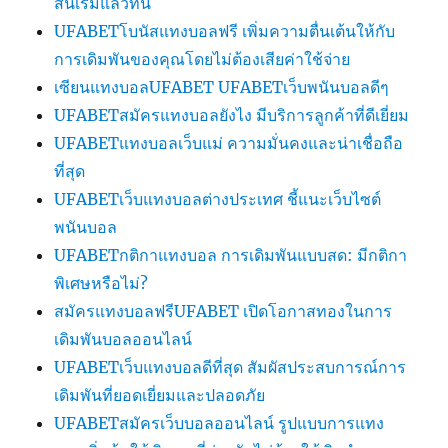
สิ้นเริ่มแล้วที่นี้
UFABETโบนัสแทงบอลฟรี เพิ่มความตื่นเต้นให้กับ
การเดิมพันของคุณโดยไม่ต้องเสียค่าใช้จ่าย
เซียนแทงบอลUFABET UFABETเว็บพนันบอลดีๆ
UFABETสมัครแทงบอลยังไง มีบริการลูกค้าที่ดีเยี่ยม
UFABETแทงบอลเว็บแม่ ความมั่นคงและน่าเชื่อถือ
ที่สุด
UFABETเว็บแทงบอลต่างประเทศ ชี้แนะเว็บไซต์
พนันบอล
UFABETกติกาแทงบอล การเดิมพันแบบสด: มีกติกา
พิเศษหรือไม่?
สมัครแทงบอลฟรีUFABET เปิดโอกาสทองในการ
เดิมพันบอลออนไลน์
UFABETเว็บแทงบอลดีที่สุด สัมผัสประสบการณ์การ
เดิมพันที่ยอดเยี่ยมและปลอดภัย
UFABETสมัครเว็บบอลออนไลน์ รูปแบบการแทง