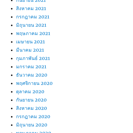
กันยายน 2021
สิงหาคม 2021
กรกฎาคม 2021
มิถุนายน 2021
พฤษภาคม 2021
เมษายน 2021
มีนาคม 2021
กุมภาพันธ์ 2021
มกราคม 2021
ธันวาคม 2020
พฤศจิกายน 2020
ตุลาคม 2020
กันยายน 2020
สิงหาคม 2020
กรกฎาคม 2020
มิถุนายน 2020