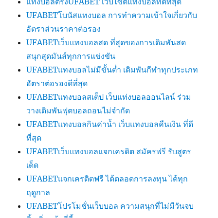
แทงบอลตรงUFABET เว็บไซต์แทงบอลที่ดีที่สุด
UFABETโบนัสแทงบอล การทำความเข้าใจเกี่ยวกับ
อัตราส่วนราคาต่อรอง
UFABETเว็บแทงบอลสด ที่สุดของการเดิมพันสด
สนุกสุดมันส์ทุกการแข่งขัน
UFABETแทงบอลไม่มีขั้นต่ำ เดิมพันกีฬาทุกประเภท
อัตราต่อรองดีที่สุด
UFABETแทงบอลสเต็ป เว็บแท่งบอลออนไลน์ ร่วม
วางเดิมพันฟุตบอลถอนไม่จำกัด
UFABETแทงบอลกินค่าน้ำ เว็บแทงบอลคืนเงิน ที่ดี
ที่สุด
UFABETเว็บแทงบอลแจกเครดิต สมัครฟรี รับสูตร
เด็ด
UFABETแจกเครดิตฟรี ได้ตลอดการลงทุน ได้ทุก
ฤดูกาล
UFABETโปรโมชั่นเว็บบอล ความสนุกที่ไม่มีวันจบ