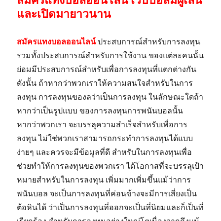
และเปิดมายาวนาน
สมัครแทงบอลออนไลน์
ประสบการณ์สำหรับการลงทุน
รวมทั้งประสบการณ์สำหรับการใช้งาน ของแต่ละคนนั้น
ย่อมมีประสบการณ์สำหรับเพื่อการลงทุนที่แตกต่างกัน
ดังนั้น ถ้าหากว่าพวกเราให้ความสนใจสำหรับในการ
ลงทุน การลงทุนของลว่าเป็นการลงทุน ในลักษณะใดถ้า
หากว่าเป็นรูปแบบ ของการลงทุนการพนันบอลนั้น
หากว่าพวกเรา จะบรรลุความสำเร็จสำหรับเพื่อการ
ลงทุน ไม่ใช่พวกเราสามารถกระทำการลงทุนได้แบบ
ง่ายๆ และควรจะมีข้อมูลที่ดี สำหรับในการลงทุนเพื่อ
ช่วยทำให้การลงทุนของพวกเรา ได้โอกาสที่จะบรรลุเป้า
หมายสำหรับในการลงทุน เพิ่มมากเพิ่มขึ้นแม้ว่าการ
พนันบอล จะเป็นการลงทุนที่ค่อนข้างจะมีการเสี่ยงเป็น
ต้อหินได้ ว่าเป็นการลงทุนที่ออกจะเป็นที่นิยมและก็เป็นที่