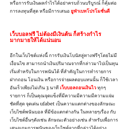
หรือการรับเงินผลกำไรได้อย่าครบถ้วนบริบูรณ์ ก็คุ้มต่อ
การลงทุนที่สุด หรือมีการเสนอ
ยูฟ่าเบทโปรโมชั่นดี
เว็บบอลฟรี ไม่ต้องมีเงินต้น ก็สร้างกำไร
มากมายให้ได้แน่นอน
อีกในเว็บไซต์แห่งนี้ การรับเงินโบนัสลู่ทางฟรีๆโดยไม่มี
เงื่อนไข สามารถนำเงินปริมาณจากที่กล่าวมาไปเป็นทุน
เริ่มสำหรับในการพนันได้ ที่สำคัญในการทำรายการ
ฝากถอน โอนเงิน หรือการจ่ายผลตอบแทนนั้น ก็ใช้เวลา
อันเร็วเพียงไม่เกิน 3 นาที
เว็บบอลถอนเงินไว
ทุกๆ
รายการ ก็เป็นคุณจุดแข็งที่มีความมีความมีความแจ่ม
ชัดที่สุด จุดเด่น ufabet เป็นความแตกต่างของลักษณะ
เว็บไซต์พนันบอล ที่มีข้อแตกต่างกัน ในหลายๆเรื่อง กับ
เว็บไซต์อื่นๆดังเช่น ลักษณะตัวอย่างเช่น สำหรับเพื่อการ
เสนอเกมการพนันของเว็บไซต์จากที่กล่าวได้อย่าง