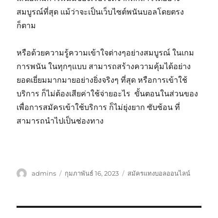
สมบูรณ์ที่สุด แม้ว่าจะเป็นเว็บไซต์พนันบอลโดยตรง
ก็ตาม
หรือด้วยความรู้ความเข้าใจต่างๆอย่างสมบูรณ์ ในเกม
การพนัน ในทุกๆแบบ สามารถสร้างความคุ้มได้อย่าง
ยอดเยี่ยมมากมายอย่างยิ่งจริงๆ ที่สุด หรือการเข้าใช้
บริการ ก็ไม่ต้องเสียค่าใช้จ่ายอะไร ขั้นตอนในส่วนของ
เพื่อการสมัครเข้าใช้บริการ ก็ไม่ยุ่งยาก ซับซ้อน ที่
สามารถนำไปเป็นช่องทาง
ผู้
เขียน
หมวด
admins
กุมภาพันธ์ 16, 2023
สมัครแทงบอลออนไลน์
เขียน
เมื่อ
หมู่
เมนู