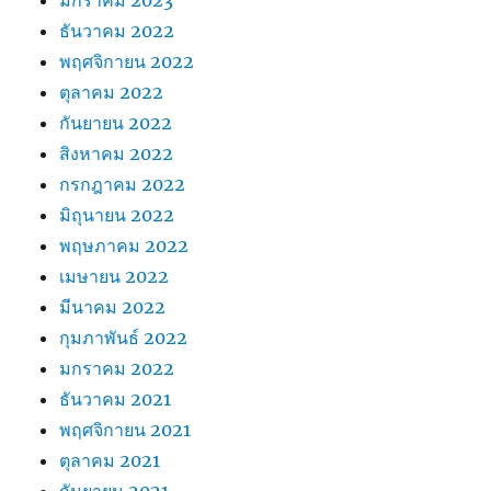
มกราคม 2023
ธันวาคม 2022
พฤศจิกายน 2022
ตุลาคม 2022
กันยายน 2022
สิงหาคม 2022
กรกฎาคม 2022
มิถุนายน 2022
พฤษภาคม 2022
เมษายน 2022
มีนาคม 2022
กุมภาพันธ์ 2022
มกราคม 2022
ธันวาคม 2021
พฤศจิกายน 2021
ตุลาคม 2021