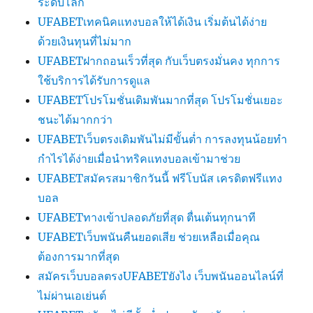
ระดับโลก
UFABETเทคนิคแทงบอลให้ได้เงิน เริ่มต้นได้ง่าย
ด้วยเงินทุนที่ไม่มาก
UFABETฝากถอนเร็วที่สุด กับเว็บตรงมั่นคง ทุกการ
ใช้บริการได้รับการดูแล
UFABETโปรโมชั่นเดิมพันมากที่สุด โปรโมชั่นเยอะ
ชนะได้มากกว่า
UFABETเว็บตรงเดิมพันไม่มีขั้นต่ำ การลงทุนน้อยทำ
กำไรได้ง่ายเมื่อนำทริคแทงบอลเข้ามาช่วย
UFABETสมัครสมาชิกวันนี้ ฟรีโบนัส เครดิตฟรีแทง
บอล
UFABETทางเข้าปลอดภัยที่สุด ตื่นเต้นทุกนาที
UFABETเว็บพนันคืนยอดเสีย ช่วยเหลือเมื่อคุณ
ต้องการมากที่สุด
สมัครเว็บบอลตรงUFABETยังไง เว็บพนันออนไลน์ที่
ไม่ผ่านเอเย่นต์