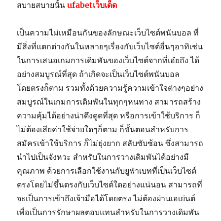
สบายสบายนั้น
ufabetเว็บเด็ด
เป็นความไม่เหมือนกันของลักษณะเว็บไซต์พนันบอล ที่
มีสิ่งที่แตกต่างกันในหลายๆเรื่องกับเว็บไซต์อื่นๆอาทิเช่น
ในการเสนอเกมการเดิมพันของเว็บไซต์จากที่เอ๋ยถึง ได้
อย่างสมบูรณ์ที่สุด ถ้าเกิดจะเป็นเว็บไซต์พนันบอล
โดยตรงก็ตาม รวมทั้งด้วยความรู้ความเข้าใจต่างๆอย่าง
สมบูรณ์ในเกมการเดิมพันในทุกๆหนทาง สามารถสร้าง
ความคุ้มได้อย่างน่าดึงดูดที่สุด หรือการเข้าใช้บริการ ก็
ไม่ต้องเสียค่าใช้จ่ายใดๆก็ตาม
ก็ขั้นตอนสำหรับการ
สมัครเข้าใช้บริการ ก็ไม่ยุ่งยาก สลับซับซ้อน ซึ่งสามารถ
นำไปเป็นจังหวะ สำหรับในการวางเดิมพันได้อย่างมี
คุณภาพ ด้วยการเลือกใช้งานกับยูฟ่าเบทที่เป็นเว็บไซต์
ตรงโดยไม่ขึ้นตรงกับเว็บไซต์ใดอย่างแน่นอน สามารถที่
จะเป็นการเข้าถึงเจ้ามือได้โดยตรง ไม่ต้องผ่านเอเย่นต์
เพื่อเป็นการรักษาผลตอบแทนสำหรับในการวางเดิมพัน