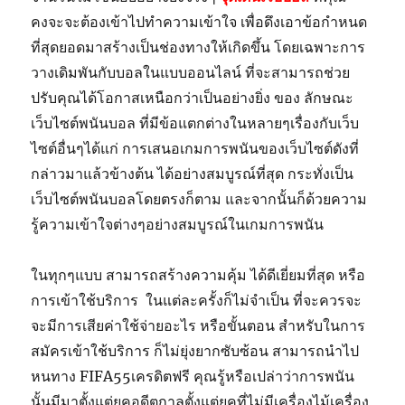
คงจะจะต้องเข้าไปทำความเข้าใจ เพื่อดึงเอาข้อกำหนด
ที่สุดยอดมาสร้างเป็นช่องทางให้เกิดขึ้น โดยเฉพาะการ
วางเดิมพันกับบอลในแบบออนไลน์ ที่จะสามารถช่วย
ปรับคุณได้โอกาสเหนือกว่าเป็นอย่างยิ่ง ของ ลักษณะ
เว็บไซต์พนันบอล ที่มีข้อแตกต่างในหลายๆเรื่องกับเว็บ
ไซต์อื่นๆได้แก่ การเสนอเกมการพนันของเว็บไซต์ดังที่
กล่าวมาแล้วข้างต้น ได้อย่างสมบูรณ์ที่สุด กระทั่งเป็น
เว็บไซต์พนันบอลโดยตรงก็ตาม และจากนั้นก็ด้วยความ
รู้ความเข้าใจต่างๆอย่างสมบูรณ์ในเกมการพนัน
ในทุกๆแบบ สามารถสร้างความคุ้ม ได้ดีเยี่ยมที่สุด หรือ
การเข้าใช้บริการ ในแต่ละครั้งก็ไม่จำเป็น ที่จะควรจะ
จะมีการเสียค่าใช้จ่ายอะไร หรือขั้นตอน สำหรับในการ
สมัครเข้าใช้บริการ ก็ไม่ยุ่งยากซับซ้อน สามารถนำไป
หนทาง FIFA55เครดิตฟรี
คุณรู้หรือเปล่าว่าการพนัน
นั้นมีมาตั้งแต่ยุคอดีตกาลตั้งแต่ยุคที่ไม่มีเครื่องไม้เครื่อง