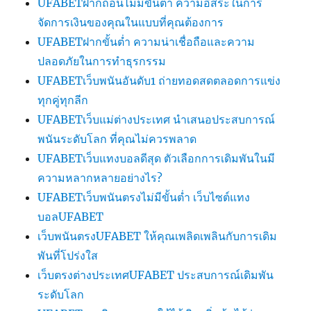
UFABETฝากถอนไม่มีขั้นต่ำ ความอิสระในการ
จัดการเงินของคุณในแบบที่คุณต้องการ
UFABETฝากขั้นต่ำ ความน่าเชื่อถือและความ
ปลอดภัยในการทำธุรกรรม
UFABETเว็บพนันอันดับ1 ถ่ายทอดสดตลอดการแข่ง
ทุกคู่ทุกลีก
UFABETเว็บแม่ต่างประเทศ นำเสนอประสบการณ์
พนันระดับโลก ที่คุณไม่ควรพลาด
UFABETเว็บแทงบอลดีสุด ตัวเลือกการเดิมพันในมี
ความหลากหลายอย่างไร?
UFABETเว็บพนันตรงไม่มีขั้นต่ำ เว็บไซต์แทง
บอลUFABET
เว็บพนันตรงUFABET ให้คุณเพลิดเพลินกับการเดิม
พันที่โปร่งใส
เว็บตรงต่างประเทศUFABET ประสบการณ์เดิมพัน
ระดับโลก