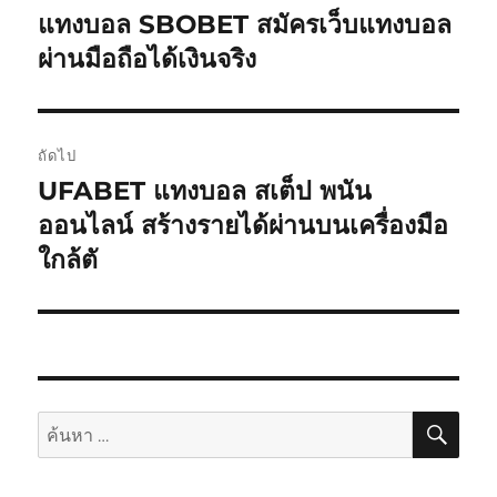
นำทาง
แทงบอล SBOBET สมัครเว็บแทงบอล
เรื่อง
ก่อน
ผ่านมือถือได้เงินจริง
เรื่อง
หน้า:
ถัดไป
UFABET แทงบอล สเต็ป พนัน
เรื่อง
ต่อ
ออนไลน์ สร้างรายได้ผ่านบนเครื่องมือ
ไป:
ใกล้ตั
ค้นห
ค้นหา: