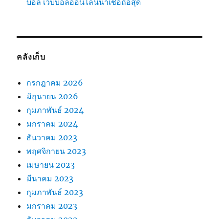
บอล เว็บบอลออนไลน์น่าเชื่อถือสุด
คลังเก็บ
กรกฎาคม 2026
มิถุนายน 2026
กุมภาพันธ์ 2024
มกราคม 2024
ธันวาคม 2023
พฤศจิกายน 2023
เมษายน 2023
มีนาคม 2023
กุมภาพันธ์ 2023
มกราคม 2023