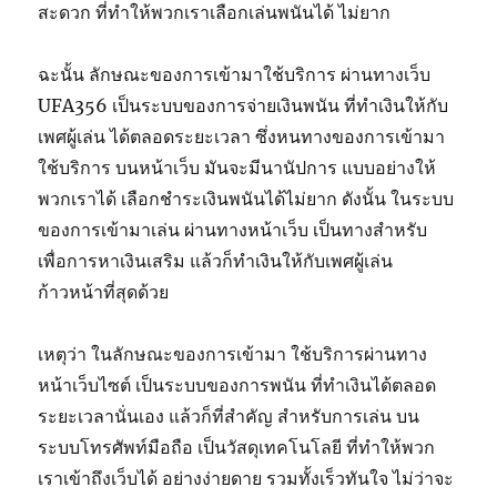
สะดวก ที่ทำให้พวกเราเลือกเล่นพนันได้ ไม่ยาก
ฉะนั้น ลักษณะของการเข้ามาใช้บริการ ผ่านทางเว็บ
UFA356 เป็นระบบของการจ่ายเงินพนัน ที่ทำเงินให้กับ
เพศผู้เล่น ได้ตลอดระยะเวลา ซึ่งหนทางของการเข้ามา
ใช้บริการ บนหน้าเว็บ มันจะมีนานัปการ แบบอย่างให้
พวกเราได้ เลือกชำระเงินพนันได้ไม่ยาก ดังนั้น ในระบบ
ของการเข้ามาเล่น ผ่านทางหน้าเว็บ เป็นทางสำหรับ
เพื่อการหาเงินเสริม แล้วก็ทำเงินให้กับเพศผู้เล่น
ก้าวหน้าที่สุดด้วย
เหตุว่า ในลักษณะของการเข้ามา ใช้บริการผ่านทาง
หน้าเว็บไซต์ เป็นระบบของการพนัน ที่ทำเงินได้ตลอด
ระยะเวลานั่นเอง แล้วก็ที่สำคัญ สำหรับการเล่น บน
ระบบโทรศัพท์มือถือ เป็นวัสดุเทคโนโลยี ที่ทำให้พวก
เราเข้าถึงเว็บได้ อย่างง่ายดาย รวมทั้งเร็วทันใจ ไม่ว่าจะ