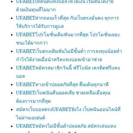
UFABETเทคนิคแทงบอลให้ได้เงิน เริ่มต้นได้ง่าย
ด้วยเงินทุนที่ไม่มาก
UFABETฝากถอนเร็วที่สุด กับเว็บตรงมั่นคง ทุกการ
ใช้บริการได้รับการดูแล
UFABETโปรโมชั่นเดิมพันมากที่สุด โปรโมชั่นเยอะ
ชนะได้มากกว่า
UFABETเว็บตรงเดิมพันไม่มีขั้นต่ำ การลงทุนน้อยทำ
กำไรได้ง่ายเมื่อนำทริคแทงบอลเข้ามาช่วย
UFABETสมัครสมาชิกวันนี้ ฟรีโบนัส เครดิตฟรีแทง
บอล
UFABETทางเข้าปลอดภัยที่สุด ตื่นเต้นทุกนาที
UFABETเว็บพนันคืนยอดเสีย ช่วยเหลือเมื่อคุณ
ต้องการมากที่สุด
สมัครเว็บบอลตรงUFABETยังไง เว็บพนันออนไลน์ที่
ไม่ผ่านเอเย่นต์
UFABETสมัครไม่มีขั้นต่ำปลอดภัย สมัครเล่นแทง