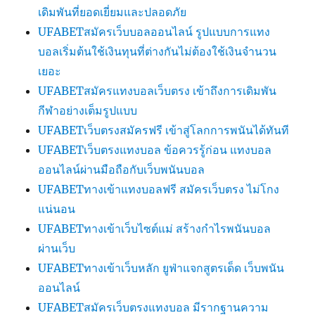
เดิมพันที่ยอดเยี่ยมและปลอดภัย
UFABETสมัครเว็บบอลออนไลน์ รูปแบบการแทง
บอลเริ่มต้นใช้เงินทุนที่ต่างกันไม่ต้องใช้เงินจำนวน
เยอะ
UFABETสมัครแทงบอลเว็บตรง เข้าถึงการเดิมพัน
กีฬาอย่างเต็มรูปแบบ
UFABETเว็บตรงสมัครฟรี เข้าสู่โลกการพนันได้ทันที
UFABETเว็บตรงแทงบอล ข้อควรรู้ก่อน แทงบอล
ออนไลน์ผ่านมือถือกับเว็บพนันบอล
UFABETทางเข้าแทงบอลฟรี สมัครเว็บตรง ไม่โกง
แน่นอน
UFABETทางเข้าเว็บไซต์แม่ สร้างกำไรพนันบอล
ผ่านเว็บ
UFABETทางเข้าเว็บหลัก ยูฟ่าแจกสูตรเด็ด เว็บพนัน
ออนไลน์
UFABETสมัครเว็บตรงแทงบอล มีรากฐานความ