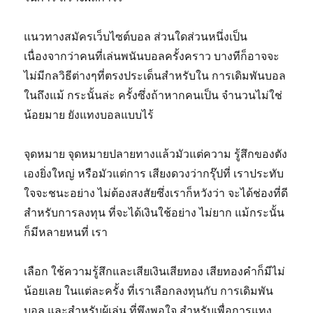
แนวทางสมัครเว็บไซต์บอล ส่วนใดส่วนหนึ่งเป็น
เนื่องจากว่าคนที่เล่นพนันบอลครั้งคราว บางทีก็อาจจะ
ไม่มีกลวิธีต่างๆที่ตรงประเด็นสำหรับใน การเดิมพันบอล
ในถึงแม้ กระนั้นล่ะ ครั้งซึ่งถ้าหากคนเป็น จำนวนไม่ใช่
น้อยมาย ยังแทงบอลแบบไร้
จุดหมาย จุดหมายปลายทางแล้วมัวแต่ความ รู้สึกของตัง
เองยิ่งใหญ่ หรือมัวแต่การ เสียงดวงว่ากรุ๊ปที่ เราประทับ
ใจจะชนะอย่าง ไม่ต้องสงสัยซึ่งเราก็หวังว่า จะได้ช่องที่ดี
สำหรับการลงทุน ที่จะได้เงินใช้อย่าง ไม่ยาก แม้กระนั้น
ก็มีหลายหนที่ เรา
เลือก ใช้ความรู้สึกและเสียเงินเสียทอง เสียทองคำก็มีไม่
น้อยเลย ในแต่ละครั้ง ที่เราเลือกลงทุนกับ การเดิมพัน
บอล และสำหรับผู้เล่น ที่พึงพอใจ สำหรับเพื่อการแทง