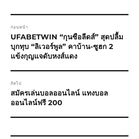
เมนู
ก่อนหน้า
นำทาง
UFABETWIN “กุนซือลีดส์” สุดปลื้ม
เรื่อง
ก่อน
บุกทุบ “ลิเวอร์พูล” คาบ้าน-ซูฮก 2
เรื่อง
หน้า:
แข้งกุญแจดับหงส์แดง
ถัดไป
สมัครเล่นบอลออนไลน์ แทง​บอล​
เรื่อง
ต่อ
ออนไลน์​ฟรี​ 200​
ไป: