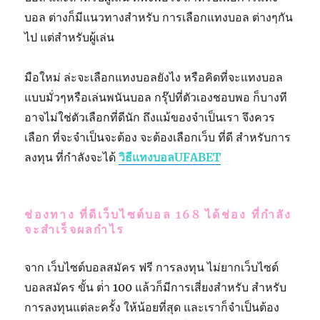
บอล ต่างก็มีแนวทางสำหรับ การเลือกแทงบอล ต่างๆกัน
ไป แต่สำหรับผู้เล่น
มือใหม่ ล่ะจะเลือกแทงบอลยังไง หรือคิดที่จะแทงบอล
แบบมั่วๆหรือเล่นพนันบอล กรุ๊ปที่ตัวเองชอบพอ ก็บางที
อาจไม่ใช่ตัวเลือกที่ดีนัก ถึงแม้ของจำเป็นเรา จึงควร
เลือก ที่จะจำเป็นจะต้อง จะต้องเลือกเว็บ ที่ดี สำหรับการ
ลงทุน ที่กำลังจะได้
วิธีแทงบอลUFABET
ช่องทาง ที่ดีเว็บไซต์บอล 168 ได้ช่อง ที่กำลัง
จะสำเร็จผลกำไร
จาก เว็บไซต์บอลสมัคร ฟรี การลงทุน ไม่ยากเว็บไซต์
บอลสมัคร ขั้น ต่ํา 100 แล้วก็มีการเสี่ยงสำหรับ สำหรับ
การลงทุนแต่ละครั้ง ให้น้อยที่สุด และเราก็จำเป็นต้อง