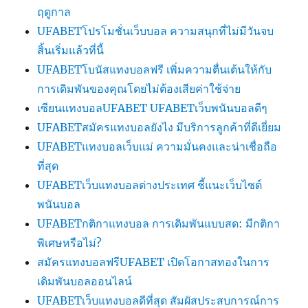
ฤดูกาล
UFABETโปรโมชั่นเว็บบอล ความสนุกที่ไม่มีวันจบ
สิ้นเริ่มแล้วที่นี้
UFABETโบนัสแทงบอลฟรี เพิ่มความตื่นเต้นให้กับ
การเดิมพันของคุณโดยไม่ต้องเสียค่าใช้จ่าย
เซียนแทงบอลUFABET UFABETเว็บพนันบอลดีๆ
UFABETสมัครแทงบอลยังไง มีบริการลูกค้าที่ดีเยี่ยม
UFABETแทงบอลเว็บแม่ ความมั่นคงและน่าเชื่อถือ
ที่สุด
UFABETเว็บแทงบอลต่างประเทศ ชี้แนะเว็บไซต์
พนันบอล
UFABETกติกาแทงบอล การเดิมพันแบบสด: มีกติกา
พิเศษหรือไม่?
สมัครแทงบอลฟรีUFABET เปิดโอกาสทองในการ
เดิมพันบอลออนไลน์
UFABETเว็บแทงบอลดีที่สุด สัมผัสประสบการณ์การ