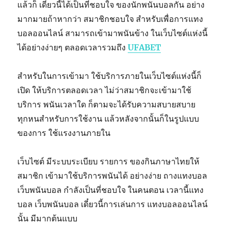
แล้วก็ เดี๋ยวนี้ได้เป็นที่ชอบใจ ของนักพนันบอลกัน อย่าง
มากมายถ้าหากว่า สมาชิกชอบใจ สำหรับเพื่อการแทง
บอลออนไลน์ สามารถเข้ามาพนันข้าง ในเว็บไซต์แห่งนี้
ได้อย่างง่ายๆ ตลอดเวลารวมถึง
UFABET
สำหรับในการเข้ามา ใช้บริการภายในเว็บไซต์แห่งนี้ก็
เปิด ให้บริการตลอดเวลา ไม่ว่าสมาชิกจะเข้ามาใช้
บริการ พนันเวลาใด ก็ตามจะได้รับความสบายสบาย
ทุกหนสำหรับการใช้งาน แล้วหลังจากนั้นก็ในรูปแบบ
ของการ ใช้แรงงานภายใน
เว็บไซต์ มีระบบระเบียบ รายการ ของกินภาษาไทยให้
สมาชิก เข้ามาใช้บริการพนันได้ อย่างง่าย ถางแทงบอล
เว็บพนันบอล กำลังเป็นที่ชอบใจ ในคนตอน เวลานี้แทง
บอล เว็บพนันบอล เดี๋ยวนี้การเล่นการ แทงบอลออนไลน์
นั้น มีมากต้นแบบ