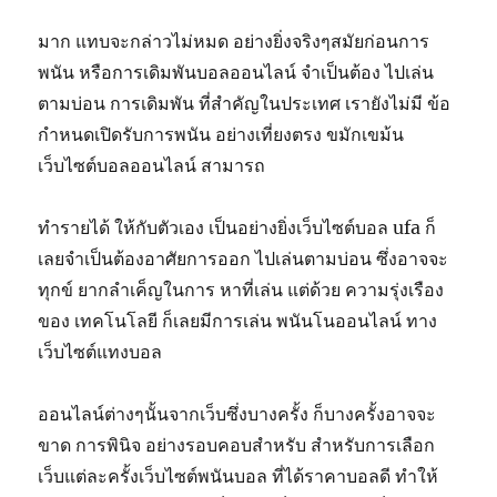
มาก แทบจะกล่าวไม่หมด อย่างยิ่งจริงๆสมัยก่อนการ
พนัน หรือการเดิมพันบอลออนไลน์ จำเป็นต้อง ไปเล่น
ตามบ่อน การเดิมพัน ที่สำคัญในประเทศ เรายังไม่มี ข้อ
กำหนดเปิดรับการพนัน อย่างเที่ยงตรง ขมักเขม้น
เว็บไซต์บอลออนไลน์ สามารถ
ทำรายได้ ให้กับตัวเอง เป็นอย่างยิ่งเว็บไซต์บอล ufa ก็
เลยจำเป็นต้องอาศัยการออก ไปเล่นตามบ่อน ซึ่งอาจจะ
ทุกข์ ยากลำเค็ญในการ หาที่เล่น แต่ด้วย ความรุ่งเรือง
ของ เทคโนโลยี ก็เลยมีการเล่น พนันโนออนไลน์ ทาง
เว็บไซต์แทงบอล
ออนไลน์ต่างๆนั้นจากเว็บซึ่งบางครั้ง ก็บางครั้งอาจจะ
ขาด การพินิจ อย่างรอบคอบสำหรับ สำหรับการเลือก
เว็บแต่ละครั้งเว็บไซต์พนันบอล ที่ได้ราคาบอลดี ทำให้