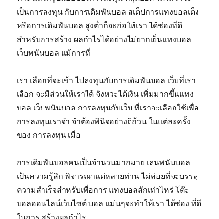
เป็นการลงทุน กับการเดิมพันบอล สเต็ปการแทงบอลเต็ง
หรือการเดิมพันบอล สูงต่ำก็จะก่อให้เรา ได้ช่องที่ดี
สำหรับการสร้าง ผลกำไรได้อย่างไม่ยากเย็นแทงบอล
เว็บพนันบอล แม้การที่
เรา เลือกที่จะเข้า ไปลงทุนกับการเดิมพันบอล เว็บที่เรา
เลือก จะมีส่วนให้เราได้ จังหวะได้เงิน เพิ่มมากขึ้นแทง
บอล เว็บพนันบอล การลงทุนกับเว็บ ที่เราจะเลือกใช้เพื่อ
การลงทุนเราจำ จำต้องพินิจอย่างถี่ถ้วน ในแต่ละครั้ง
ของ การลงทุน เมื่อ
การเดิมพันบอลคนเป็นจำนวนมากมาย เล่นพนันบอล
เป็นความรู้สึก พิจารณาแต่หลายท่าน ไม่ค่อยที่จะบรรลุ
ความสำเร็จสำหรับเพื่อการ แทงบอลสักเท่าไหร่ โต๊ะ
บอลออนไลน์เว็บไซต์ บอล แม่นๆจะทำให้เรา ได้ช่อง ที่ดี
ในการ สร้างผลกำไร