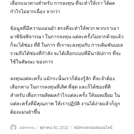
เลือกแนวทางสำหรับ การลงทุน ที่จะทำให้เรา ได้ผล
กำไรไม่ยากเนื่อง จากว่า
ข้อมูลที่มีความแม่นยำ ตรงที่จะทำให้พวก พวกเราเอา
มาพินิจพิจารณา ในการลงทุน แต่ละครั้งไม่ยากด้วยแล้ว
ก็จะได้ช่อง ที่ดี ในการ ที่เราจะลงทุนกับ การเดิมพันบอล
รวมถึงได้ช่องที่กำลัง จะได้เลือกแบบที่มีนานัปการ ที่จะ
ใช้ในลัษณะ ของการ
ลงทุนแต่ละครั้ง แม้กระนั้นเราก็ต้องรู้จัก ที่จะจำต้อง
เลือกทาง ในการลงทุนที่เลิศ ที่สุด และก็ได้ช่องที่ดี
สำหรับ เพื่อการผลิตผลกำไรแต่ละครั้ง ให้ยอดเยี่ยม ใน
แต่ละครั้งที่มีคุณภาพ ให้เราปฏิบัติ งานได้ง่ายแล้วก็ถูก
ต้องแม่นยำขึ้น
ผู้
เขียน
หมวด
admins
ตุลาคม 30, 2022
สมัครแทงบอลออนไลน์
เขียน
เมื่อ
หมู่