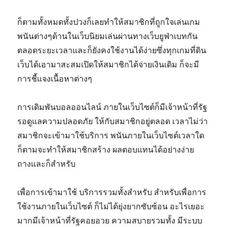
ก็ตามทั้งหมดทั้งปวงก็เลยทำให้สมาชิกที่ถูกใจเล่นเกม
พนันต่างๆด้านในเว็บนิยมเล่นผ่านทางเว็บยูฟ่าเบทกัน
ตลอดระยะเวลาและก็ยังคงใช้งานได้ง่ายซึ่งทุกเกมที่ดิน
เว็บได้เอามาสะสมเปิดให้สมาชิกได้จ่ายเงินเดิม ก็จะมี
การชี้แจงเนื้อหาต่างๆ
การเดิมพันบอลออนไลน์ ภายในเว็บไซต์ก็มีเจ้าหน้าที่รัฐ
รอดูแลความปลอดภัย ให้กับสมาชิกอยู่ตลอด เวลาไม่ว่า
สมาชิกจะเข้ามาใช้บริการ พนันภายในเว็บไซต์เวลาใด
ก็ตามจะทำให้สมาชิกสร้าง ผลตอบแทนได้อย่างง่าย
ถางและก็สำหรับ
เพื่อการเข้ามาใช้ บริการรวมทั้งสำหรับ สำหรับเพื่อการ
ใช้งานภายในเว็บไซต์ ก็ไม่ได้ยุ่งยากซับซ้อน อะไรเยอะ
มากมีเจ้าหน้าที่รัฐคอยอวย ความสบายรวมทั้ง มีระบบ