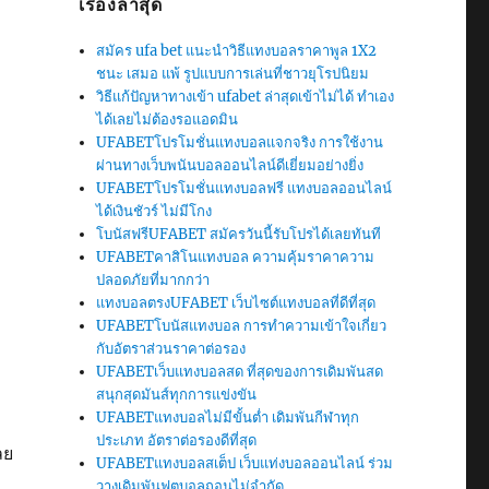
เรื่องล่าสุด
สมัคร ufa bet แนะนำวิธีแทงบอลราคาพูล 1X2
ชนะ เสมอ แพ้ รูปแบบการเล่นที่ชาวยุโรปนิยม
วิธีแก้ปัญหาทางเข้า ufabet ล่าสุดเข้าไม่ได้ ทำเอง
ได้เลยไม่ต้องรอแอดมิน
UFABETโปรโมชั่นแทงบอลแจกจริง การใช้งาน
ผ่านทางเว็บพนันบอลออนไลน์ดีเยี่ยมอย่างยิ่ง
UFABETโปรโมชั่นแทงบอลฟรี แทงบอลออนไลน์
ได้เงินชัวร์ ไม่มีโกง
โบนัสฟรีUFABET สมัครวันนี้รับโปรได้เลยทันที
UFABETคาสิโนแทงบอล ความคุ้มราคาความ
ปลอดภัยที่มากกว่า
แทงบอลตรงUFABET เว็บไซต์แทงบอลที่ดีที่สุด
UFABETโบนัสแทงบอล การทำความเข้าใจเกี่ยว
กับอัตราส่วนราคาต่อรอง
UFABETเว็บแทงบอลสด ที่สุดของการเดิมพันสด
สนุกสุดมันส์ทุกการแข่งขัน
UFABETแทงบอลไม่มีขั้นต่ำ เดิมพันกีฬาทุก
ประเภท อัตราต่อรองดีที่สุด
ลย
UFABETแทงบอลสเต็ป เว็บแท่งบอลออนไลน์ ร่วม
วางเดิมพันฟุตบอลถอนไม่จำกัด