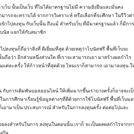
เว็บ นั้นเป็นเว็บ ที่ไม่ได้มาตรฐานไม่มี ความยั่งยืนและมั่นคง
สามารถจะทราบได้ จากการวิเคราะห์ หรือเลือกที่จะศึกษา ในรีวิวต่
เข้าไปลงทุน กับเว็บนั้น ถึงแม้ สำหรับเว็บ ที่มีมาตรฐานแล้ว ก็มีกา
มีโบนัส แจกให้กับสมาชิก
ลงทุนก็ถือว่าสิ่งที่ ดีเยี่ยมที่สุด ด้วยเหตุว่าโบนัสฟรี พื้นที่เว็บจะ
ั้นถือว่า อีกส่วนหนึ่งส่วนใด ที่เราจะสามารถเอา มาสร้างผลกำไร
แต่ละครั้ง ให้ก้าวหน้าที่สุดด้วย ไหมเราก็สามารถ เอามาลงทุน ให
กับการเดิมพันบอลออนไลน์ ให้เพิ่มมากขึ้นเราบางครั้งก็อาจจะเป
ในการศึกษาเรียนรู้ข้อมูลต่างๆที่ดีด้วยการใช้โบนัสฟรี พื้นที่เว็บม
นก็เอามาเป็น ประสบการณ์ สำหรับในการลงทุนครั้ง ต่อต่อไปและ
้วยลงสำหรับในการ ลงทุนในตอนนั้น เราก็ จะเป็นผลผลกำไรจากก
นกัน