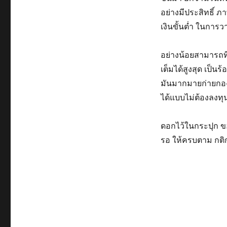
อย่างมีประสิทธิ์ 
เงินขั้นต่ำ ในการ
อย่างน้อยสามารถที
เต็มได้สูงสุด เป็นร
มันมากมายก่ายกอง อ
ได้แบบไม่ต้องลงทุ
ดอกไว้ในกระปุก ขอ
รอ ให้ครบตาม กติก