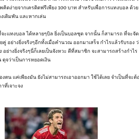
ภาพคิดง่ายจากเครดิตฟรีเพียง 100 บาท สำหรับเพื่อการแทงบอล ด้วย
วางเดิมพัน และหากเล่น
่จะแทงบอล ได้หลายๆบิล ยิ่งเป็นบอลชุด จากนั้น ก็สามารถ ที่จะจัด
้อยคู่ อย่างยิ่งจริงๆอีกทั้งเมื่อคำนวณ ออกมาเสร็จ กำไรแล้วรับรอง ว
ย่างยิ่งจริงๆนี่ก็เลยเป็นจังหวะ ดีที่สมาชิก จะสามารถสร้างกำไร
น ดุจว่าเป็นการหยอดเงิน
งตน แค่เพียงมัน ยังไม่สามารถเอาออกมา ใช้ได้เลย จำเป็นที่จะต้
าที่เจาะจง