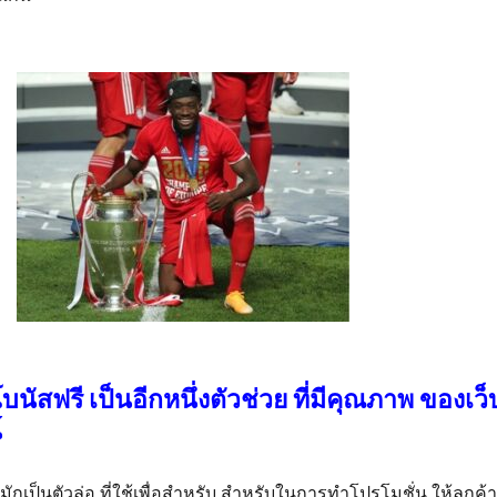
นัสฟรี เป็นอีกหนึ่งตัวช่วย ที่มีคุณภาพ ของเว็
์
 มักเป็นตัวล่อ ที่ใช้เพื่อสำหรับ สำหรับในการทำโปรโมชั่น ให้ลูกค้า