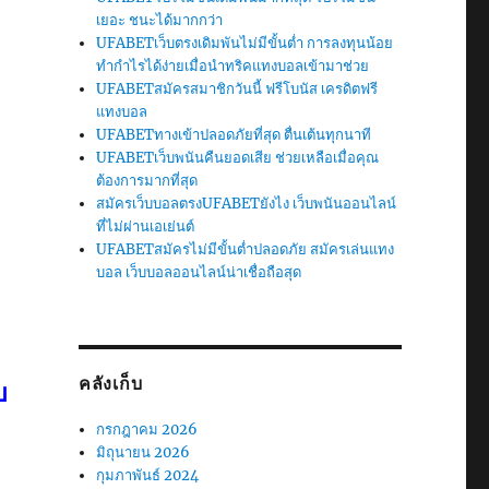
เยอะ ชนะได้มากกว่า
UFABETเว็บตรงเดิมพันไม่มีขั้นต่ำ การลงทุนน้อย
ทำกำไรได้ง่ายเมื่อนำทริคแทงบอลเข้ามาช่วย
UFABETสมัครสมาชิกวันนี้ ฟรีโบนัส เครดิตฟรี
แทงบอล
UFABETทางเข้าปลอดภัยที่สุด ตื่นเต้นทุกนาที
UFABETเว็บพนันคืนยอดเสีย ช่วยเหลือเมื่อคุณ
ต้องการมากที่สุด
สมัครเว็บบอลตรงUFABETยังไง เว็บพนันออนไลน์
ที่ไม่ผ่านเอเย่นต์
UFABETสมัครไม่มีขั้นต่ำปลอดภัย สมัครเล่นแทง
บอล เว็บบอลออนไลน์น่าเชื่อถือสุด
คลังเก็บ
บ
กรกฎาคม 2026
มิถุนายน 2026
กุมภาพันธ์ 2024