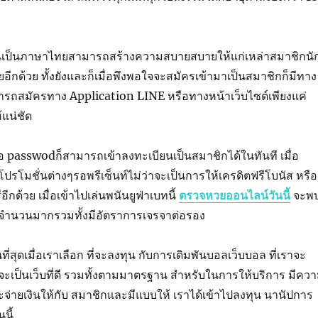
เป็นภาษาไทยสามารถสร้างความสบายสบายให้แก่เหล่าสมาชิกนั
ีกด้วย ทั้งยังและก็เมื่อพึงพอใจจะสมัครเข้ามาเป็นสมาชิกก็มีทาง
มารถสมัครทาง Application LINE หรือทางหน้าเว็บไซต์เพียงแค่
้แน่ชัด
รือ passwodก็สามารถเข้าลงทะเบียนเป็นสมาชิกได้ในทันที เมื่อ
ปรโมชั่นต่างๆรอพรีเซ็นท์ไม่ว่าจะเป็นการให้เครดิตฟรีโบนัส หรือ
กด้วย เมื่อเข้าไปเล่นพนันยูฟ่าเบทนี้
ตรวจหวยออนไลน์วันนี้
จะพ
้นจำนวนมากรวมทั้งมีอัตราการเจรจาต่อรอง
็นที่สุดเมื่อเราเลือก ที่จะลงทุน กับการเดิมพันบอลเว็บบอล ที่เราจะ
จะเป็นเว็บที่ดี รวมทั้งตามมาตรฐาน สำหรับในการให้บริการ มีคว
จะจ่ายเงินให้กับ สมาชิกและมีแบบให้ เราได้เข้าไปลงทุน นานัปการ
นี้