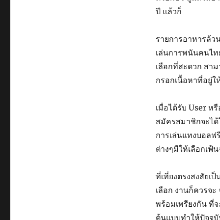
ปี แล้วก็
รายการอาหารล้วน
เล่นการพนันคนไทยอ
เลือกที่สะดวก สา
กรอกเนื้อหาที่อยู่ให
เมื่อได้รับ User ห
สมัครสมาชิกจะได้โ
การเล่นแทงบอลฟรีอี
ต่างๆมีให้เลือกเฟ
ที่เที่ยงตรงสงสัยเป
เลือก งานก็ควรจะ 
พร้อมเพรียงกัน ที่
ต้นแบบทำให้ปัจจุบัน