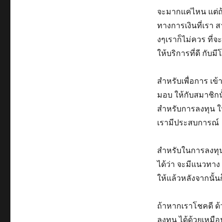
จะมากแค่ไหน แต่ถ้า
ทางการเงินที่เรา 
งๆเราก็ไม่ควร ที่จะ
ให้บริการที่ดี กับ
สำหรับเพื่อการ เข้าไป
มอบ ให้กับสมาชิกน
สำหรับการลงทุน ใน
เรามีประสบการณ์
สำหรับในการลงทุน 
ได้ว่า จะมีแนวทาง 
ให้แล้วหลังจากนั้
ถ้าหากเราโชคดี ด
ลงทุน ได้ด้วยเหมือ