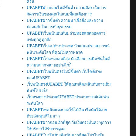
ครัน
่
UFABETฝากถอนไม่มีขั้นต่ำ ความอิสระในการ
จัดการเงินของคุณในแบบที่คุณต้องการ
UFABETฝากขั้นต่ำ ความน่าเชื่อถือและความ
ปลอดภัยในการทำธุรกรรม
UFABETเว็บพนันอันดับ1 ถ่ายทอดสดตลอดการ
แข่งทุกคู่ทุกลีก
UFABETเว็บแม่ต่างประเทศ นำเสนอประสบการณ์
พนันระดับโลก ที่คุณไม่ควรพลาด
UFABETเว็บแทงบอลดีสุด ตัวเลือกการเดิมพันในมี
ความหลากหลายอย่างไร?
UFABETเว็บพนันตรงไม่มีขั้นต่ำ เว็บไซต์แทง
บอลUFABET
เว็บพนันตรงUFABET ให้คุณเพลิดเพลินกับการเดิม
พันที่โปร่งใส
เว็บตรงต่างประเทศUFABET ประสบการณ์เดิมพัน
ระดับโลก
UFABETเทคนิคแทงบอลให้ได้เงิน เริ่มต้นได้ง่าย
ด้วยเงินทุนที่ไม่มาก
UFABETฝากถอนเร็วที่สุด กับเว็บตรงมั่นคง ทุกการ
ใช้บริการได้รับการดูแล
UFABETโปรโมชั่นเดิมพันมากที่สุด โปรโมชั่น