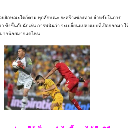
ด้วยลักษณะใดก็ตาม ทุกลักษณะ จะสร้างช่องทาง สำหรับในการ
มา ซึ่งขึ้นกับนักเล่น การพนันว่า จะเปลี่ยนแปลงแบบที่เปิดออกมา ให
ด้มากน้อยมากแค่ไหน