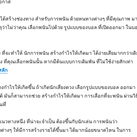
อกาส
 ได้สร้างช่องทาง สำหรับการพนัน ด้วยหนทางต่างๆ ที่มีคุณภาพ ม
เหตุว่าไม่ว่าคุณ เลือกพนันไปด้วย รูปแบบของบอล ที่เปิดออกมา ในบ
ที่จะทำให้ นักการพนัน สร้างกำไรให้เกิดมา ได้ง่ายเสียมากกว่าเด
ที่คุณเลือกพนันนั้น หากมีต้นแบบการเดิมพัน ที่ไม่ใช้ง่ายสักเท่า
หลัก
างกำไรให้เกิดขึ้น ถ้าเกิดนักเสี่ยงดวง เลือกรูปแบบของบอล ออกมา
ได้ มันก็สามารถช่วย สร้างกำไรให้เกิดมา การเลือกที่จะพนัน ผ่านวิธ
ที่
่ยมแนวทางหนึ่ง ที่น่าจะจำเป็น ต้องขึ้นกับนักเล่น การพนันว่า
บต่างๆ ให้มีการสร้างรายได้ขึ้นมา ได้มากน้อยขนาดไหน ในการ