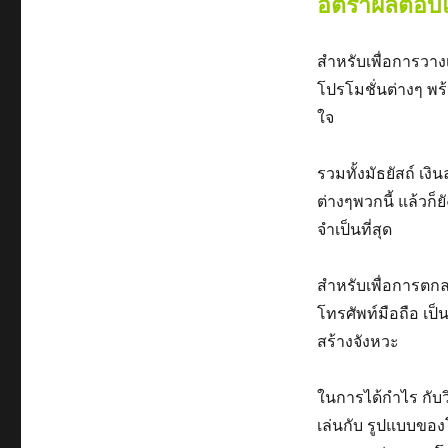
อัตราผลตอบแ
สำหรับเพื่อการวางเ
โปรโมชั่นต่างๆ พร
ใจ
รวมทั้งมัธยัสถ์ เงิ
ต่างๆพวกนี้ แล้วก็ยั
จำเป็นที่สุด
สำหรับเพื่อการตก
โทรศัพท์มือถือ เป
สร้างจังหวะ
ในการได้กำไร กับวิ
เล่นกับ รูปแบบของ