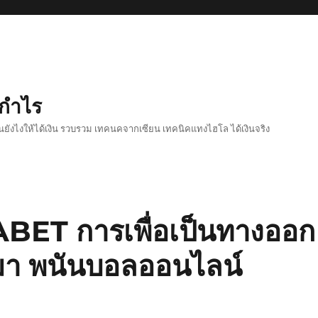
้กำไร
ันยังไงให้ได้เงิน รวบรวม เทคนคจากเซียน เทคนิคแทงไฮโล ได้เงินจริง
BET การเพื่อเป็นทางออก
ึ้นมา พนันบอลออนไลน์