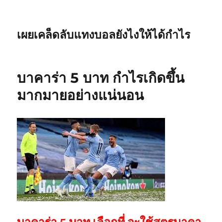
เผยเคล็ดลับแทงบอลยังไงให้ได้กำไร
บาคาร่า 5 บาท กำไรเกิดขึ้น
มากมายอย่างแน่นอน
บาคาร่า 5 บาท เลือกที่ จะใช้สูตรบาคา