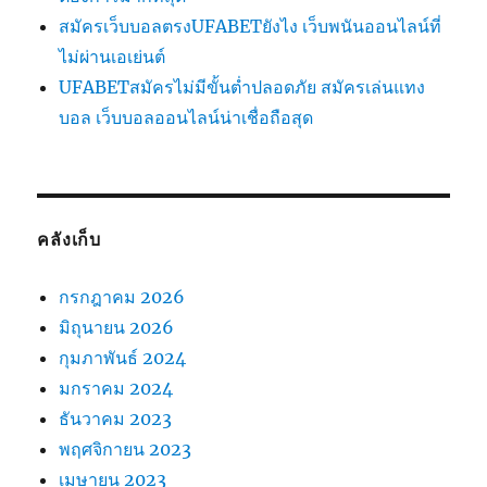
สมัครเว็บบอลตรงUFABETยังไง เว็บพนันออนไลน์ที่
ไม่ผ่านเอเย่นต์
UFABETสมัครไม่มีขั้นต่ำปลอดภัย สมัครเล่นแทง
บอล เว็บบอลออนไลน์น่าเชื่อถือสุด
คลังเก็บ
กรกฎาคม 2026
มิถุนายน 2026
กุมภาพันธ์ 2024
มกราคม 2024
ธันวาคม 2023
พฤศจิกายน 2023
เมษายน 2023