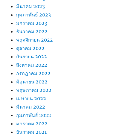
มีนาคม 2023
กุมภาพันธ์ 2023
มกราคม 2023
ธันวาคม 2022
พฤศจิกายน 2022
ตุลาคม 2022
กันยายน 2022
สิงหาคม 2022
กรกฎาคม 2022
มิถุนายน 2022
พฤษภาคม 2022
เมษายน 2022
มีนาคม 2022
กุมภาพันธ์ 2022
มกราคม 2022
ธันวาคม 2021