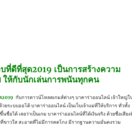
็บที่ดีที่สุด2019 เป็นการสร้างความ
ให้กับนักเล่นการพนันทุกคน
สุด2019
กับการดาวน์โหลดเกมส์ต่างๆ
บาคาร่าออนไลน์ เจ้าใหญ่ใ
้วยระบบออโต้ บาคาร่าออนไลน์ เป็นเว็บเจ้าแม่ที่ให้บริการ ทั่วทั้ง
ังขึ้นชื่อได้ เลยว่าเป็นเกม บาคาร่าออนไลน์ที่ได้เงินจริง ด้วยชื่อเสียงที
ัติที่ขาวใส สะอาดที่ไม่มีการคดโกง มีรากฐานความมั่นคงรวม