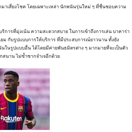
้ามาเสี่ยงโชค โดยเฉพาะเหล่า นักพนันรุ่นใหม่ ๆ ที่ชื่นชอบความ
บริการที่มุ่งเน้น ความสะดวกสบาย ในการเข้าถึงการเล่น บาคาร่า
นิยม กับรูปแบบการให้บริการ ที่มีประสบการณ์ยาวนาน ทั้งยัง
นในรูปแบบอื่น ได้โดยมีค่ายพันธมิตรต่าง ๆ มากมายที่จะเป็นตัว
ุกสนาน ไม่ซ้ำซากจำเจอีกด้วย