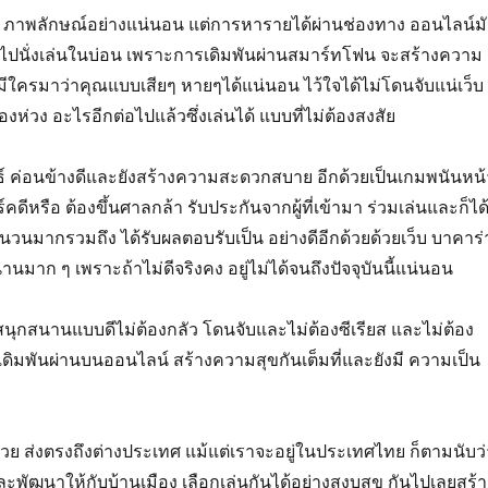
ับ ภาพลักษณ์อย่างแน่นอน แต่การหารายได้ผ่านช่องทาง ออนไลน์ม
ี่ไปนั่งเล่นในบ่อน เพราะการเดิมพันผ่านสมาร์ทโฟน จะสร้างความ
ม่มีใครมาว่าคุณแบบเสียๆ หายๆได้แน่นอน
ไว้ใจได้ไม่โดนจับแน่เว็บ น
องห่วง อะไรอีกต่อไปแล้วซึ่งเล่นได้ แบบที่ไม่ต้องสงสัย
์ ค่อนข้างดีและยังสร้างความสะดวกสบาย อีกด้วยเป็นเกมพนันหน้
ยร์คดีหรือ ต้องขึ้นศาลกล้า รับประกันจากผู้ที่เข้ามา ร่วมเล่นและก็ได
ำนวนมากรวมถึง ได้รับผลตอบรับเป็น อย่างดีอีกด้วยด้วยเว็บ บาคาร่
นานมาก ๆ เพราะถ้าไม่ดีจริงคง อยู่ไม่ได้จนถึงปัจจุบันนี้แน่นอน
ุกสนานแบบดีไม่ต้องกลัว โดนจับและไม่ต้องซีเรียส และไม่ต้อง
เดิมพันผ่านบนออนไลน์ สร้างความสุขกันเต็มที่และยังมี ความเป็น
้วย ส่งตรงถึงต่างประเทศ แม้แต่เราจะอยู่ในประเทศไทย ก็ตามนับว่
 และพัฒนาให้กับบ้านเมือง เลือกเล่นกันได้อย่างสงบสุข กันไปเลยสร้า