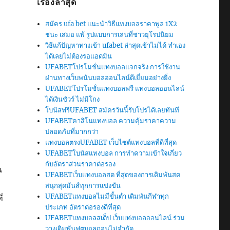
เรื่องล่าสุด
สมัคร ufa bet แนะนำวิธีแทงบอลราคาพูล 1X2
ชนะ เสมอ แพ้ รูปแบบการเล่นที่ชาวยุโรปนิยม
วิธีแก้ปัญหาทางเข้า ufabet ล่าสุดเข้าไม่ได้ ทำเอง
ได้เลยไม่ต้องรอแอดมิน
UFABETโปรโมชั่นแทงบอลแจกจริง การใช้งาน
ผ่านทางเว็บพนันบอลออนไลน์ดีเยี่ยมอย่างยิ่ง
UFABETโปรโมชั่นแทงบอลฟรี แทงบอลออนไลน์
ได้เงินชัวร์ ไม่มีโกง
โบนัสฟรีUFABET สมัครวันนี้รับโปรได้เลยทันที
UFABETคาสิโนแทงบอล ความคุ้มราคาความ
ปลอดภัยที่มากกว่า
แทงบอลตรงUFABET เว็บไซต์แทงบอลที่ดีที่สุด
UFABETโบนัสแทงบอล การทำความเข้าใจเกี่ยว
กับอัตราส่วนราคาต่อรอง
น
UFABETเว็บแทงบอลสด ที่สุดของการเดิมพันสด
สนุกสุดมันส์ทุกการแข่งขัน
UFABETแทงบอลไม่มีขั้นต่ำ เดิมพันกีฬาทุก
่
ประเภท อัตราต่อรองดีที่สุด
UFABETแทงบอลสเต็ป เว็บแท่งบอลออนไลน์ ร่วม
วางเดิมพันฟุตบอลถอนไม่จำกัด