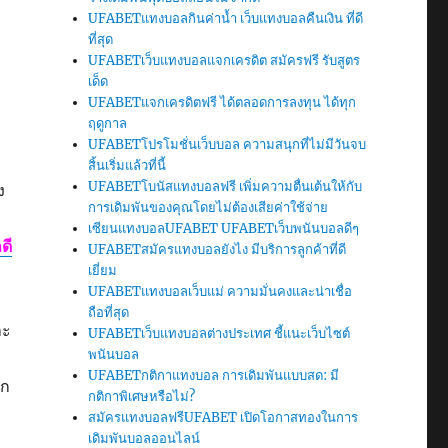
UFABETแทงบอลกินค่าน้ำ เว็บแทงบอลคืนเงิน ที่ดี
ที่สุด
UFABETเว็บแทงบอลแจกเครดิต สมัครฟรี รับสูตร
เด็ด
UFABETแจกเครดิตฟรี ได้ตลอดการลงทุน ได้ทุก
ฤดูกาล
UFABETโปรโมชั่นเว็บบอล ความสนุกที่ไม่มีวันจบ
สิ้นเริ่มแล้วที่นี้
UFABETโบนัสแทงบอลฟรี เพิ่มความตื่นเต้นให้กับ
ง
การเดิมพันของคุณโดยไม่ต้องเสียค่าใช้จ่าย
เซียนแทงบอลUFABET UFABETเว็บพนันบอลดีๆ
ดี
UFABETสมัครแทงบอลยังไง มีบริการลูกค้าที่ดี
เยี่ยม
UFABETแทงบอลเว็บแม่ ความมั่นคงและน่าเชื่อ
ถือที่สุด
ละ
UFABETเว็บแทงบอลต่างประเทศ ชี้แนะเว็บไซต์
พนันบอล
UFABETกติกาแทงบอล การเดิมพันแบบสด: มี
เก
กติกาพิเศษหรือไม่?
สมัครแทงบอลฟรีUFABET เปิดโอกาสทองในการ
เดิมพันบอลออนไลน์