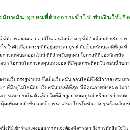
งนักพนัน ทุกคนที่ต้องการเข้าไป ทำเงินให้เกิ
์ ที่มีการสะสมเอา คาสิโนออนไลน์ต่าง ๆ ที่มีตัวเลือกสำหรับ การ
ในตัวเลือกต่างๆ ที่มีอยู่อย่างสมบูรณ์ กับเว็บพนันบอลดีที่สุด ที่
มการแทงบอลออนไลน์ ที่ดีสำหรับทุกคน โอกาสที่ดีของนักพนัน
งหา โอกาสในการลงทุนแทงบอล ที่มีคุณภาพที่สุดใน ตอนนี้กับกา
ผ่านเว็บตรงยูฟ่าเบท ซึ่งเป็นเว็บพนัน ออนไลน์ที่ได้มีการสะสม เอา
 ที่มีอยู่ไม่ใช่น้อย เว็บพนันบอลดีที่สุด ที่มีคุณภาพทั้งหมด ไม่ว่า
การแทงบอลใน ตัวเลือกใดที่มี อยู่อย่างสมบูรณ์ หรือการกำหนด
ุ้มเพิ่มมากยิ่งขึ้น และก็การนำเสนอ โปรโมชั่นต่าง ๆ พร้อมอีกเช่
งหนึ่งที่ผู้เข้าร่วมแทงบอล ทุกคนจะต้องพิจารณา ถึงการตัดสินใจใน