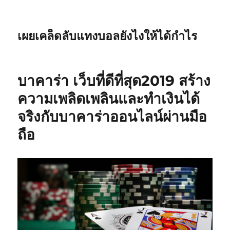
เผยเคล็ดลับแทงบอลยังไงให้ได้กำไร
บาคาร่า เว็บที่ดีที่สุด2019 สร้าง
ความเพลิดเพลินและทำเงินได้
จริงกับบาคาร่าออนไลน์ผ่านมือ
ถือ