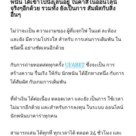
พนัน ได้เข้าไปนั่งเล่นอยู่ ในคาสิโนออนไลน์
จริงๆอีกด้วย รวมทั้ง ยังเป็นการ สัมผัสกับสิ่ง
อื่นๆ
ไม่ว่าจะเป็น ความงามของ ผู้ที่แจกไพ่ ในแต่ ละห้อง
และยัง มีความโปร่งใส สำหรับ การเล่นการเดิมพัน ใน
ชนิดนี้ อย่างชัดเจนอีกด้วย
กับการถ่ายทอดสดทุกครั้ง
UFABET
ซึ่งจะเป็น การ
สร้างความ รื่นเริง ให้กับ นักพนัน ได้อีกทางหนึ่ง กับการ
ได้สัมผัส กับเกมการเดิมพัน
ที่ทำเงิน ได้ต่อเนื่อง ตลอดเวลา และยัง เป็นการ ใช้เวลา
ไม่มากอีกด้วย และสำหรับการลงทุน ในระบบ ออนไลน์
นักพนันบาคาร่าทุกคน
สามารถเล่น ได้ทุกที่ ทุกเวลาได้ ตลอด 24 ชั่วโมง และ