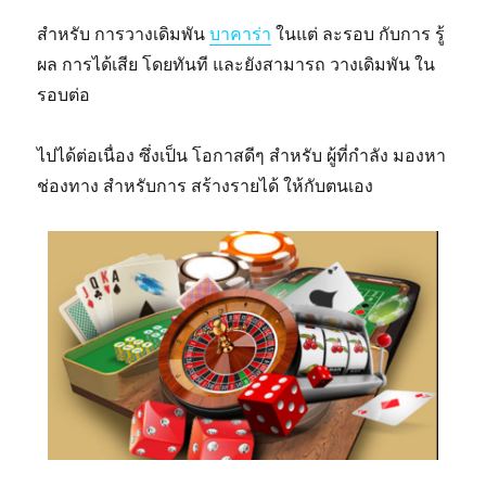
สำหรับ การวางเดิมพัน
บาคาร่า
ในแต่ ละรอบ กับการ รู้
ผล การได้เสีย โดยทันที และยังสามารถ วางเดิมพัน ใน
รอบต่อ
ไปได้ต่อเนื่อง ซึ่งเป็น โอกาสดีๆ สำหรับ ผู้ที่กำลัง มองหา
ช่องทาง สำหรับการ สร้างรายได้ ให้กับตนเอง