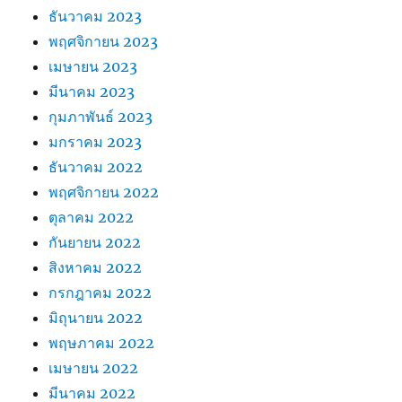
ธันวาคม 2023
พฤศจิกายน 2023
เมษายน 2023
มีนาคม 2023
กุมภาพันธ์ 2023
มกราคม 2023
ธันวาคม 2022
พฤศจิกายน 2022
ตุลาคม 2022
กันยายน 2022
สิงหาคม 2022
กรกฎาคม 2022
มิถุนายน 2022
พฤษภาคม 2022
เมษายน 2022
มีนาคม 2022