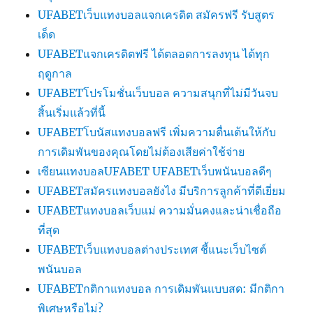
UFABETเว็บแทงบอลแจกเครดิต สมัครฟรี รับสูตร
เด็ด
UFABETแจกเครดิตฟรี ได้ตลอดการลงทุน ได้ทุก
ฤดูกาล
UFABETโปรโมชั่นเว็บบอล ความสนุกที่ไม่มีวันจบ
สิ้นเริ่มแล้วที่นี้
UFABETโบนัสแทงบอลฟรี เพิ่มความตื่นเต้นให้กับ
การเดิมพันของคุณโดยไม่ต้องเสียค่าใช้จ่าย
เซียนแทงบอลUFABET UFABETเว็บพนันบอลดีๆ
UFABETสมัครแทงบอลยังไง มีบริการลูกค้าที่ดีเยี่ยม
UFABETแทงบอลเว็บแม่ ความมั่นคงและน่าเชื่อถือ
ที่สุด
UFABETเว็บแทงบอลต่างประเทศ ชี้แนะเว็บไซต์
พนันบอล
UFABETกติกาแทงบอล การเดิมพันแบบสด: มีกติกา
พิเศษหรือไม่?