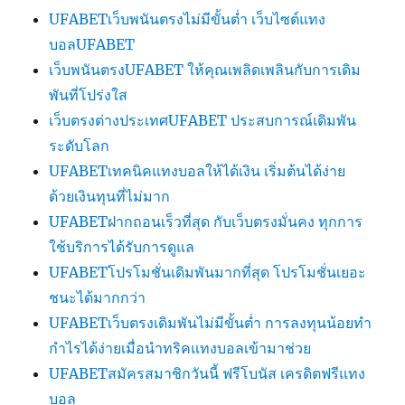
UFABETเว็บพนันตรงไม่มีขั้นต่ำ เว็บไซต์แทง
บอลUFABET
เว็บพนันตรงUFABET ให้คุณเพลิดเพลินกับการเดิม
พันที่โปร่งใส
เว็บตรงต่างประเทศUFABET ประสบการณ์เดิมพัน
ระดับโลก
UFABETเทคนิคแทงบอลให้ได้เงิน เริ่มต้นได้ง่าย
ด้วยเงินทุนที่ไม่มาก
UFABETฝากถอนเร็วที่สุด กับเว็บตรงมั่นคง ทุกการ
ใช้บริการได้รับการดูแล
UFABETโปรโมชั่นเดิมพันมากที่สุด โปรโมชั่นเยอะ
ชนะได้มากกว่า
UFABETเว็บตรงเดิมพันไม่มีขั้นต่ำ การลงทุนน้อยทำ
กำไรได้ง่ายเมื่อนำทริคแทงบอลเข้ามาช่วย
UFABETสมัครสมาชิกวันนี้ ฟรีโบนัส เครดิตฟรีแทง
บอล