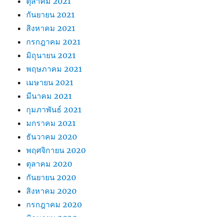
ตุลาคม 2021
กันยายน 2021
สิงหาคม 2021
กรกฎาคม 2021
มิถุนายน 2021
พฤษภาคม 2021
เมษายน 2021
มีนาคม 2021
กุมภาพันธ์ 2021
มกราคม 2021
ธันวาคม 2020
พฤศจิกายน 2020
ตุลาคม 2020
กันยายน 2020
สิงหาคม 2020
กรกฎาคม 2020