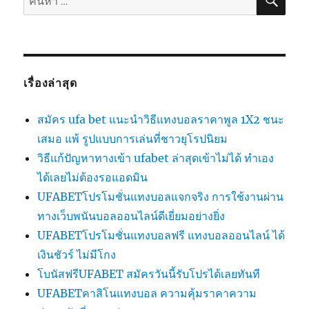
เรื่องล่าสุด
สมัคร ufa bet แนะนำวิธีแทงบอลราคาพูล 1X2 ชนะ
เสมอ แพ้ รูปแบบการเล่นที่ชาวยุโรปนิยม
วิธีแก้ปัญหาทางเข้า ufabet ล่าสุดเข้าไม่ได้ ทำเอง
ได้เลยไม่ต้องรอแอดมิน
UFABETโปรโมชั่นแทงบอลแจกจริง การใช้งานผ่าน
ทางเว็บพนันบอลออนไลน์ดีเยี่ยมอย่างยิ่ง
UFABETโปรโมชั่นแทงบอลฟรี แทงบอลออนไลน์ ได้
เงินชัวร์ ไม่มีโกง
โบนัสฟรีUFABET สมัครวันนี้รับโปรได้เลยทันที
UFABETคาสิโนแทงบอล ความคุ้มราคาความ