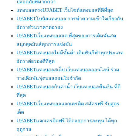
ปลอดภัยที่มากกว่า
แทงบอลตรงUFABET เว็บไซต์แทงบอลที่ดีที่สุด
UFABETโบนัสแทงบอล การทำความเข้าใจเกี่ยวกับ
อัตราส่วนราคาต่อรอง
UFABETเว็บแทงบอลสด ที่สุดของการเดิมพันสด
สนุกสุดมันส์ทุกการแข่งขัน
UFABETแทงบอลไม่มีขั้นต่ำ เดิมพันกีฬาทุกประเภท
อัตราต่อรองดีที่สุด
UFABETแทงบอลสเต็ป เว็บแท่งบอลออนไลน์ ร่วม
วางเดิมพันฟุตบอลถอนไม่จำกัด
UFABETแทงบอลกินค่าน้ำ เว็บแทงบอลคืนเงิน ที่ดี
ที่สุด
UFABETเว็บแทงบอลแจกเครดิต สมัครฟรี รับสูตร
เด็ด
UFABETแจกเครดิตฟรี ได้ตลอดการลงทุน ได้ทุก
ฤดูกาล