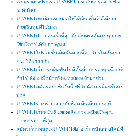
เว็บตรงต่างประเทศUFABET ประสบการณ์เดิมพัน
ระดับโลก
UFABETเทคนิคแทงบอลให้ได้เงิน เริ่มต้นได้ง่าย
ด้วยเงินทุนที่ไม่มาก
UFABETฝากถอนเร็วที่สุด กับเว็บตรงมั่นคง ทุกการ
ใช้บริการได้รับการดูแล
UFABETโปรโมชั่นเดิมพันมากที่สุด โปรโมชั่นเยอะ
ชนะได้มากกว่า
UFABETเว็บตรงเดิมพันไม่มีขั้นต่ำ การลงทุนน้อยทำ
กำไรได้ง่ายเมื่อนำทริคแทงบอลเข้ามาช่วย
UFABETสมัครสมาชิกวันนี้ ฟรีโบนัส เครดิตฟรีแทง
บอล
UFABETทางเข้าปลอดภัยที่สุด ตื่นเต้นทุกนาที
UFABETเว็บพนันคืนยอดเสีย ช่วยเหลือเมื่อคุณ
ต้องการมากที่สุด
สมัครเว็บบอลตรงUFABETยังไง เว็บพนันออนไลน์ที่