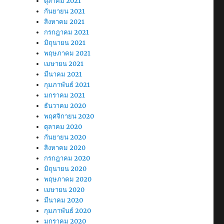
ตุลาคม 2021
กันยายน 2021
สิงหาคม 2021
กรกฎาคม 2021
มิถุนายน 2021
พฤษภาคม 2021
เมษายน 2021
มีนาคม 2021
กุมภาพันธ์ 2021
มกราคม 2021
ธันวาคม 2020
พฤศจิกายน 2020
ตุลาคม 2020
กันยายน 2020
สิงหาคม 2020
กรกฎาคม 2020
มิถุนายน 2020
พฤษภาคม 2020
เมษายน 2020
มีนาคม 2020
กุมภาพันธ์ 2020
มกราคม 2020