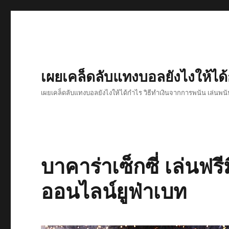
เผยเคล็ดลับแทงบอลยังไงให้ได
เผยเคล็ดลับแทงบอลยังไงให้ได้กำไร วิธีทำเงินจากการพนัน เล่นพน
บาคาร่าเซ็กซี่ เล่นฟรี
ออนไลน์ยูฟ่าเบท