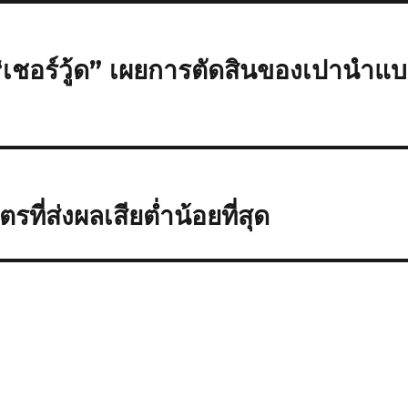
ชอร์วู้ด” เผยการตัดสินของเปานำแบ
รที่ส่งผลเสียต่ำน้อยที่สุด