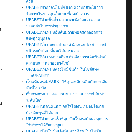
ครัน
UFABETฝากถอนไม่มีขั้นต่ำ ความอิสระในการ
จัดการเงินของคุณในแบบที่คุณต้องการ
UFABETฝากขั้นต่ำ ความน่าเชื่อถือและความ
ปลอดภัยในการทำธุรกรรม
า
UFABETเว็บพนันอันดับ1 ถ่ายทอดสดตลอดการ
แข่งทุกคู่ทุกลีก
UFABETเว็บแม่ต่างประเทศ นำเสนอประสบการณ์
พนันระดับโลก ที่คุณไม่ควรพลาด
UFABETเว็บแทงบอลดีสุด ตัวเลือกการเดิมพันในมี
ความหลากหลายอย่างไร?
UFABETเว็บพนันตรงไม่มีขั้นต่ำ เว็บไซต์แทง
ทำ
บอลUFABET
เว็บพนันตรงUFABET ให้คุณเพลิดเพลินกับการเดิม
พันที่โปร่งใส
เว็บตรงต่างประเทศUFABET ประสบการณ์เดิมพัน
ร
ระดับโลก
ัน
UFABETเทคนิคแทงบอลให้ได้เงิน เริ่มต้นได้ง่าย
ด้วยเงินทุนที่ไม่มาก
UFABETฝากถอนเร็วที่สุด กับเว็บตรงมั่นคง ทุกการ
ใช้บริการได้รับการดูแล
UFABETโปรโมชั่นเดิมพันมากที่สุด โปรโมชั่น