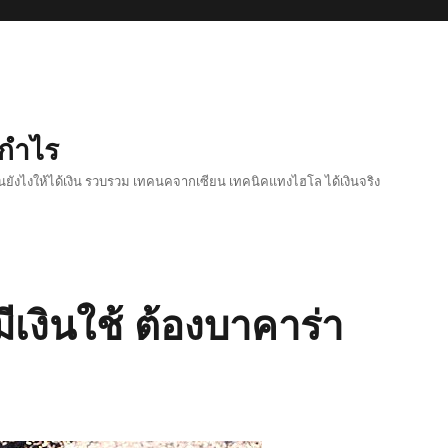
้กำไร
ันยังไงให้ได้เงิน รวบรวม เทคนคจากเซียน เทคนิคแทงไฮโล ได้เงินจริง
มีเงินใช้ ต้องบาคาร่า