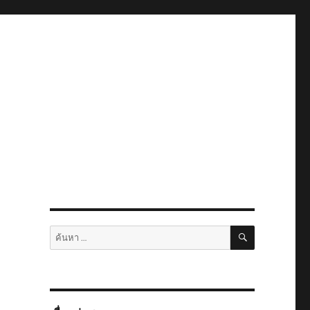
ค้นหา
ค้นหา: