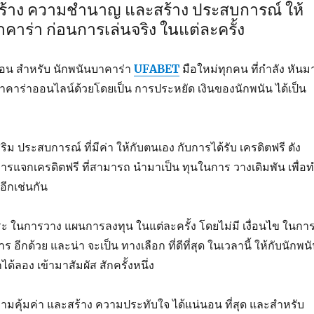
รสร้าง ความชำนาญ และสร้าง ประสบการณ์ ให้
าคาร่า ก่อนการเล่นจริง ในแต่ละครั้ง
นอน สำหรับ นักพนันบาคาร่า
UFABET
มือใหม่ทุกคน ที่กำลัง หันม
าคาร่าออนไลน์ด้วยโดยเป็น การประหยัด เงินของนักพนัน ได้เป็น
ิม ประสบการณ์ ที่มีค่า ให้กับตนเอง กับการได้รับ เครดิตฟรี ดัง
ีการแจกเครดิตฟรี ที่สามารถ นำมาเป็น ทุนในการ วางเดิมพัน เพื่อ
อีกเช่นกัน
ระ ในการวาง แผนการลงทุน ในแต่ละครั้ง โดยไม่มี เงื่อนไข ในกา
าร อีกด้วย และน่า จะเป็น ทางเลือก ที่ดีที่สุด ในเวลานี้ ให้กับนักพน
้ลอง เข้ามาสัมผัส สักครั้งหนึ่ง
ามคุ้มค่า และสร้าง ความประทับใจ ได้แน่นอน ที่สุด และสำหรับ