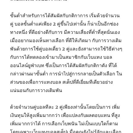
ขั้นต่ำสำหรับการได้สัมผัสกับกติกาการ เริ่มด้วยจำนวน
คู่ บอลขั้นต่ำแค่เพียง 2 คู่ขึ้นไปเท่านั้น ก็น่าเป็นอีกช่อง
ทางหนึ่ง ที่ดีอย่างดีกับการ มีความเสี่ยงที่ต่ำที่สุดนั่นเอง
เมื่ออยากมองเห็นทางเลือก ที่ดีให้เกิดมา กับการวางเดิม
พันด้วยการใช้คู่บอลเดี่ยว 2 คู่และยังสามารถใช้วิธีต่างๆ
กับการได้ทดลองเข้ามาเป็นสมาชิกกับเว็บแทง บอล
ออนไลน์ยูฟ่าเบท ซึ่งเป็นการได้สัมผัสกับกติกาดัง ที่ได้
กล่าวผ่านมาขั้นต่ำ การนำไปสู่การกลายเป็นตัวเลือก ใน
ส่วนของเพื่อการแทงบอล สเต็ปที่ดีเยี่ยมทีเดียวอย่าง
แน่นอนกับการวางเดิมพัน
ด้วยจำนวนคู่บอลทีละ 2 คู่เพียงเท่านั้นโดยเป็นการ เพิ่ม
เงินทุนให้สูงเพิ่มมากกว่า เพื่อแปลงกับผลตอบแทน ที่สูง
เพิ่มมากกว่าได้ การเลือกเว็บพนัน ไม่เป็นแบบใดก็ตาม
โดยเฉพาะเว็บแทงบอลสเต็ปเ มื่อคุณยังไม่รู้จักและเลือก