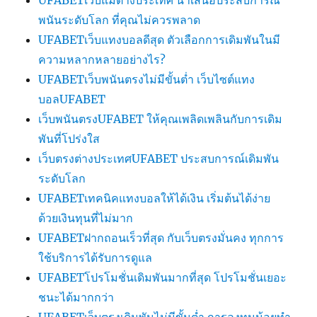
UFABETเว็บแม่ต่างประเทศ นำเสนอประสบการณ์
พนันระดับโลก ที่คุณไม่ควรพลาด
UFABETเว็บแทงบอลดีสุด ตัวเลือกการเดิมพันในมี
ความหลากหลายอย่างไร?
UFABETเว็บพนันตรงไม่มีขั้นต่ำ เว็บไซต์แทง
บอลUFABET
เว็บพนันตรงUFABET ให้คุณเพลิดเพลินกับการเดิม
พันที่โปร่งใส
เว็บตรงต่างประเทศUFABET ประสบการณ์เดิมพัน
ระดับโลก
UFABETเทคนิคแทงบอลให้ได้เงิน เริ่มต้นได้ง่าย
ด้วยเงินทุนที่ไม่มาก
UFABETฝากถอนเร็วที่สุด กับเว็บตรงมั่นคง ทุกการ
ใช้บริการได้รับการดูแล
UFABETโปรโมชั่นเดิมพันมากที่สุด โปรโมชั่นเยอะ
ชนะได้มากกว่า