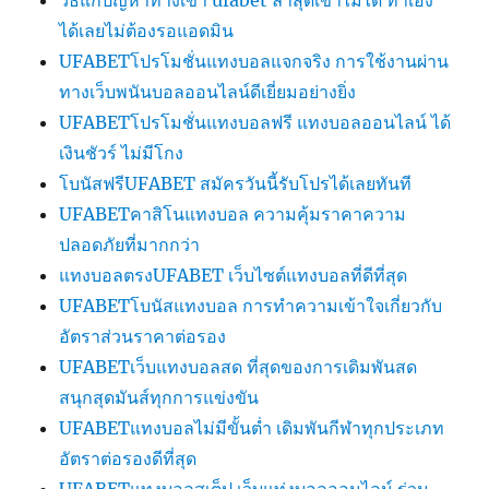
วิธีแก้ปัญหาทางเข้า ufabet ล่าสุดเข้าไม่ได้ ทำเอง
ได้เลยไม่ต้องรอแอดมิน
UFABETโปรโมชั่นแทงบอลแจกจริง การใช้งานผ่าน
ทางเว็บพนันบอลออนไลน์ดีเยี่ยมอย่างยิ่ง
UFABETโปรโมชั่นแทงบอลฟรี แทงบอลออนไลน์ ได้
เงินชัวร์ ไม่มีโกง
โบนัสฟรีUFABET สมัครวันนี้รับโปรได้เลยทันที
UFABETคาสิโนแทงบอล ความคุ้มราคาความ
ปลอดภัยที่มากกว่า
แทงบอลตรงUFABET เว็บไซต์แทงบอลที่ดีที่สุด
UFABETโบนัสแทงบอล การทำความเข้าใจเกี่ยวกับ
อัตราส่วนราคาต่อรอง
UFABETเว็บแทงบอลสด ที่สุดของการเดิมพันสด
สนุกสุดมันส์ทุกการแข่งขัน
UFABETแทงบอลไม่มีขั้นต่ำ เดิมพันกีฬาทุกประเภท
อัตราต่อรองดีที่สุด