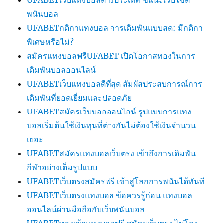
UFABETเว็บแทงบอลต่างประเทศ ชี้แนะเว็บไซต์
พนันบอล
UFABETกติกาแทงบอล การเดิมพันแบบสด: มีกติกา
พิเศษหรือไม่?
สมัครแทงบอลฟรีUFABET เปิดโอกาสทองในการ
เดิมพันบอลออนไลน์
UFABETเว็บแทงบอลดีที่สุด สัมผัสประสบการณ์การ
เดิมพันที่ยอดเยี่ยมและปลอดภัย
UFABETสมัครเว็บบอลออนไลน์ รูปแบบการแทง
บอลเริ่มต้นใช้เงินทุนที่ต่างกันไม่ต้องใช้เงินจำนวน
เยอะ
UFABETสมัครแทงบอลเว็บตรง เข้าถึงการเดิมพัน
กีฬาอย่างเต็มรูปแบบ
UFABETเว็บตรงสมัครฟรี เข้าสู่โลกการพนันได้ทันที
UFABETเว็บตรงแทงบอล ข้อควรรู้ก่อน แทงบอล
ออนไลน์ผ่านมือถือกับเว็บพนันบอล