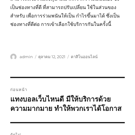
เป็นช่องทางที่ดี ที่สามารถปรับเปลี่ยน ใช้ในส่วนของ
สำหรับ เพื่อการร่วมพนันให้เป็น กำไรขึ้นมาได้ ซึ่งเป็น
ช่องทางที่ดีต่อ การเข้าเลือกใช้บริการกันในครั้งนี้
ผู้
เขียน
หมวด
admin
ตุลาคม 12, 2021
คาสิโนออนไลน์
เขียน
เมื่อ
หมู่
เมนู
ก่อนหน้า
นำทาง
แทงบอลเว็บไหนดี มีให้บริการด้วย
เรื่อง
ก่อน
ความมากมาย ทำให้พวกเราได้โอกาส
เรื่อง
หน้า:
ถัดไป