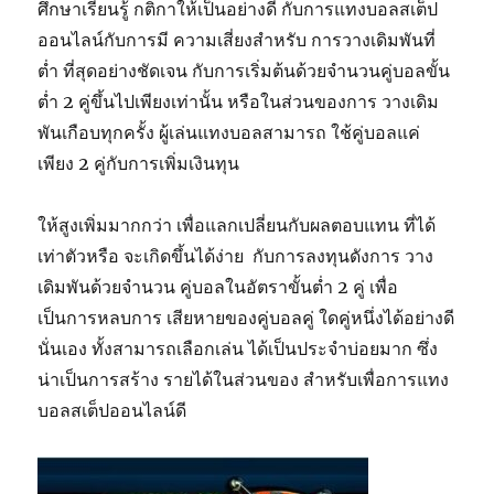
ศึกษาเรียนรู้ กติกาให้เป็นอย่างดี กับการแทงบอลสเต็ป
ออนไลน์กับการมี ความเสี่ยงสำหรับ การวางเดิมพันที่
ต่ำ ที่สุดอย่างชัดเจน กับการเริ่มต้นด้วยจำนวนคู่บอลขั้น
ต่ำ 2 คู่ขึ้นไปเพียงเท่านั้น หรือในส่วนของการ วางเดิม
พันเกือบทุกครั้ง ผู้เล่นแทงบอลสามารถ ใช้คู่บอลแค่
เพียง 2 คู่กับการเพิ่มเงินทุน
ให้สูงเพิ่มมากกว่า เพื่อแลกเปลี่ยนกับผลตอบแทน ที่ได้
เท่าตัวหรือ จะเกิดขึ้นได้ง่าย กับการลงทุนดังการ วาง
เดิมพันด้วยจำนวน คู่บอลในอัตราขั้นต่ำ 2 คู่ เพื่อ
เป็นการหลบการ เสียหายของคู่บอลคู่ ใดคู่หนึ่งได้อย่างดี
นั่นเอง ทั้งสามารถเลือกเล่น ได้เป็นประจำบ่อยมาก ซึ่ง
น่าเป็นการสร้าง รายได้ในส่วนของ สำหรับเพื่อการแทง
บอลสเต็ปออนไลน์ดี