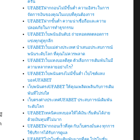
ครัน
UFABETฝากถอนไม่มีขั้นต่ำ ความอิสระในการ
จัดการเงินของคุณในแบบที่คุณต้องการ
UFABETฝากขั้นต่ำ ความน่าเชื่อถือและความ
ปลอดภัยในการทำธุรกรรม
UFABETเว็บพนันอันดับ1 ถ่ายทอดสดตลอดการ
แข่งทุกคู่ทุกลีก
UFABETเว็บแม่ต่างประเทศ นำเสนอประสบการณ์
พนันระดับโลก ที่คุณไม่ควรพลาด
UFABETเว็บแทงบอลดีสุด ตัวเลือกการเดิมพันในมี
ความหลากหลายอย่างไร?
UFABETเว็บพนันตรงไม่มีขั้นต่ำ เว็บไซต์แทง
บอลUFABET
เว็บพนันตรงUFABET ให้คุณเพลิดเพลินกับการเดิม
พันที่โปร่งใส
เว็บตรงต่างประเทศUFABET ประสบการณ์เดิมพัน
ระดับโลก
UFABETเทคนิคแทงบอลให้ได้เงิน เริ่มต้นได้ง่าย
มี
ด้วยเงินทุนที่ไม่มาก
ด
UFABETฝากถอนเร็วที่สุด กับเว็บตรงมั่นคง ทุกการ
ใช้บริการได้รับการดูแล
UFABETโปรโมชั่นเดิมพันมากที่สุด โปรโมชั่น