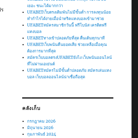
เยอะ ชนะได้มากกว่า
ปร
UFABETเว็บตรงเดิมพันไม่มีขั้นต่ำ การลงทุนน้อย
ทำกำไรได้ง่ายเมื่อนำทริคแทงบอลเข้ามาช่วย
UFABETสมัครสมาชิกวันนี้ ฟรีโบนัส เครดิตฟรี
แทงบอล
UFABETทางเข้าปลอดภัยที่สุด ตื่นเต้นทุกนาที
UFABETเว็บพนันคืนยอดเสีย ช่วยเหลือเมื่อคุณ
ต้องการมากที่สุด
สมัครเว็บบอลตรงUFABETยังไง เว็บพนันออนไลน์
ที่ไม่ผ่านเอเย่นต์
UFABETสมัครไม่มีขั้นต่ำปลอดภัย สมัครเล่นแทง
บอล เว็บบอลออนไลน์น่าเชื่อถือสุด
คลังเก็บ
กรกฎาคม 2026
มิถุนายน 2026
กุมภาพันธ์ 2024