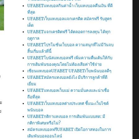
UFABETแทงบอลกินค่าน้ำ เว็บแทงบอลคืนเงิน ที่ดี
ที่สุด
UFABETเว็บแทงบอลแจกเครดิต สมัครฟรี รับสูตร
เด็ด
UFABETแจกเครดิตฟรี ได้ตลอดการลงทุน ได้ทุก
ฤดูกาล
UFABETโปรโมชั่นเว็บบอล ความสนุกที่ไม่มีวันจบ
สิ้นเริ่มแล้วที่นี้
UFABETโบนัสแทงบอลฟรี เพิ่มความตื่นเต้นให้กับ
การเดิมพันของคุณโดยไม่ต้องเสียค่าใช้จ่าย
บ
เซียนแทงบอลUFABET UFABETเว็บพนันบอลดีๆ
ง
UFABETสมัครแทงบอลยังไง มีบริการลูกค้าที่ดี
เยี่ยม
UFABETแทงบอลเว็บแม่ ความมั่นคงและน่าเชื่อ
ถือที่สุด
ละ
UFABETเว็บแทงบอลต่างประเทศ ชี้แนะเว็บไซต์
พนันบอล
ะ
UFABETกติกาแทงบอล การเดิมพันแบบสด: มี
กติกาพิเศษหรือไม่?
สมัครแทงบอลฟรีUFABET เปิดโอกาสทองในการ
เดิมพันบอลออนไลน์