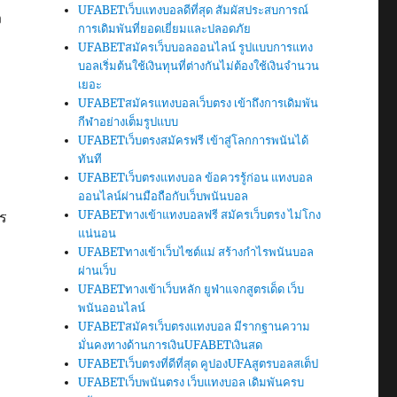
UFABETเว็บแทงบอลดีที่สุด สัมผัสประสบการณ์
ง
การเดิมพันที่ยอดเยี่ยมและปลอดภัย
UFABETสมัครเว็บบอลออนไลน์ รูปแบบการแทง
บอลเริ่มต้นใช้เงินทุนที่ต่างกันไม่ต้องใช้เงินจำนวน
เยอะ
UFABETสมัครแทงบอลเว็บตรง เข้าถึงการเดิมพัน
กีฬาอย่างเต็มรูปแบบ
UFABETเว็บตรงสมัครฟรี เข้าสู่โลกการพนันได้
ทันที
UFABETเว็บตรงแทงบอล ข้อควรรู้ก่อน แทงบอล
ออนไลน์ผ่านมือถือกับเว็บพนันบอล
UFABETทางเข้าแทงบอลฟรี สมัครเว็บตรง ไม่โกง
ไร
แน่นอน
UFABETทางเข้าเว็บไซต์แม่ สร้างกำไรพนันบอล
ผ่านเว็บ
UFABETทางเข้าเว็บหลัก ยูฟ่าแจกสูตรเด็ด เว็บ
พนันออนไลน์
UFABETสมัครเว็บตรงแทงบอล มีรากฐานความ
มั่นคงทางด้านการเงินUFABETเงินสด
UFABETเว็บตรงที่ดีที่สุด คูปองUFAสูตรบอลสเต็ป
UFABETเว็บพนันตรง เว็บแทงบอล เดิมพันครบ