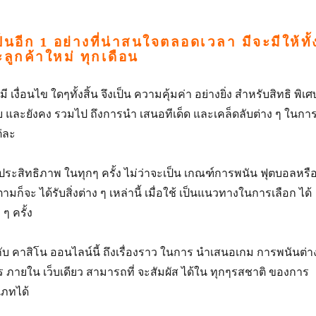
ป็นอีก 1 อย่างที่น่าสนใจตลอดเวลา มีจะมีให้ทั้
ะลูกค้าใหม่ ทุกเดือน
ี เงื่อนไข ใดๆทั้งสิ้น จึงเป็น ความคุ้มค่า อย่างยิ่ง สำหรับสิทธิ พิเศ
 และยังคง รวมไป ถึงการนำ เสนอทีเด็ด และเคล็ดลับต่าง ๆ ในกา
่ละ
ีประสิทธิภาพ ในทุกๆ ครั้ง ไม่ว่าจะเป็น เกณฑ์การพนัน ฟุตบอลหรื
มก็จะ ได้รับสิ่งต่าง ๆ เหล่านี้ เมื่อใช้ เป็นแนวทางในการเลือก ได้
 ๆ ครั้ง
้จักกับ คาสิโน ออนไลน์นี้ ถึงเรื่องราว ในการ นำเสนอเกม การพนันต่า
ร ภายใน เว็บเดียว สามารถที่ จะสัมผัส ได้ใน ทุกๆรสชาติ ของการ
เภทได้