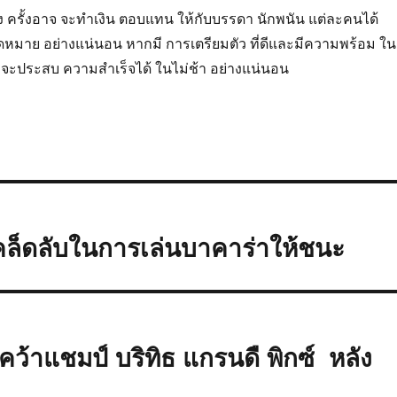
 ครั้งอาจ จะทำเงิน ตอบแทน ให้กับบรรดา นักพนัน แต่ละคนได้
หมาย อย่างแน่นอน หากมี การเตรียมตัว ที่ดีและมีความพร้อม ใน
าจะประสบ ความสำเร็จได้ ในไม่ช้า อย่างแน่นอน
เคล็ดลับในการเล่นบาคาร่าให้ชนะ
าแชมป์ บริทิธ แกรนดื พิกซ์ หลัง