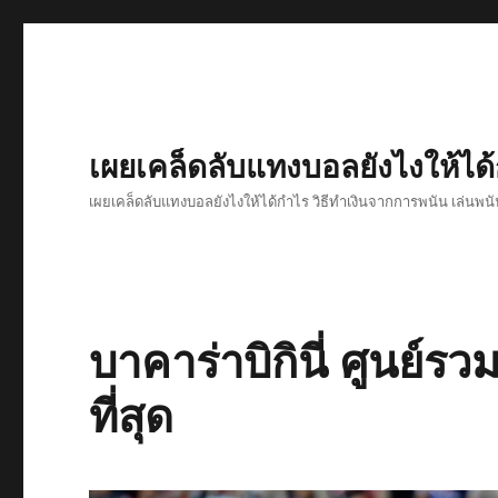
เผยเคล็ดลับแทงบอลยังไงให้ได
เผยเคล็ดลับแทงบอลยังไงให้ได้กำไร วิธีทำเงินจากการพนัน เล่นพน
บาคาร่าบิกินี่ ศูนย์
ที่สุด