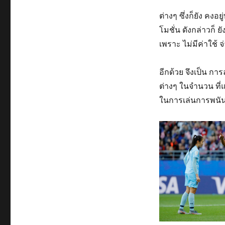
ต่างๆ ซึ่งก็ยัง คงอยู
โมชั่น ดังกล่าวก็ 
เพราะ ไม่มีค่าใช้ 
อีกด้วย จึงเป็น การ
ต่างๆ ในจำนวน ที่
ในการเล่นการพนัน