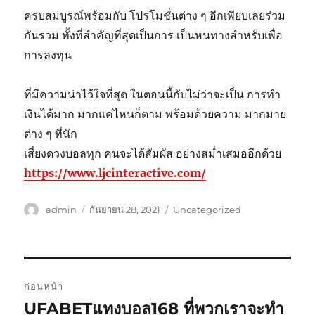
ครบสมบูรณ์พร้อมกับ โปรโมชั่นต่าง ๆ อีกเพียบเลยร่วม
กันรวม ทั้งที่สำคัญที่สุดเป็นการ เป็นหนทางสำหรับเพื่อ
การลงทุน
ที่มีความน่าไว้ใจที่สุด ในตอนนี้กับไม่ว่าจะเป็น การทำ
เงินได้มาก มากแค่ไหนก็ตาม พร้อมด้วยความ มากมาย
ต่าง ๆ ที่นัก
เสี่ยงดวงบอลทุก คนจะได้สัมผัส อย่างสม่ำเสมออีกด้วย
https://www.ljcinteractive.com/
ผู้
เขียน
หมวด
admin
กันยายน 28, 2021
Uncategorized
เขียน
เมื่อ
หมู่
เมนู
ก่อนหน้า
นำทาง
UFABETแทงบอล168 ที่พวกเราจะทำ
เรื่อง