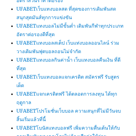
อัตราส่วนราคาต่อรอง
UFABETเว็บแทงบอลสด ที่สุดของการเดิมพันสด
สนุกสุดมันส์ทุกการแข่งขัน
UFABETแทงบอลไม่มีขั้นต่ำ เดิมพันกีฬาทุกประเภท
อัตราต่อรองดีที่สุด
UFABETแทงบอลสเต็ป เว็บแท่งบอลออนไลน์ ร่วม
วางเดิมพันฟุตบอลถอนไม่จำกัด
UFABETแทงบอลกินค่าน้ำ เว็บแทงบอลคืนเงิน ที่ดี
ที่สุด
UFABETเว็บแทงบอลแจกเครดิต สมัครฟรี รับสูตร
เด็ด
UFABETแจกเครดิตฟรี ได้ตลอดการลงทุน ได้ทุก
ฤดูกาล
UFABETโปรโมชั่นเว็บบอล ความสนุกที่ไม่มีวันจบ
สิ้นเริ่มแล้วที่นี้
UFABETโบนัสแทงบอลฟรี เพิ่มความตื่นเต้นให้กับ