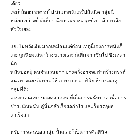
เดียว
เลยก็น้อยมากตามไป หันมาพนันกรุ๊ปนั้นนิด กลุ่มนี้
หน่อย อย่างต่ำก็เล็กๆ น้อยๆเพราะมนุษย์เรา มีการเผื่อ
หัวใจเยอะ
แยะไม่หวังเงิน มากเหมือนแต่ก่อน เหตุนี้เองการพนันก็
เลย ถูกนิยมเล่นกว้างขวางและ ก็เพิ่มมากขึ้นไป ซึ่งเหล่า
นัก
พนันบอลผู้ คนจำนวนมาก บางครั้งอาจจะทำสร้างสรรค์
แนวทางและก็กรรมวิธี การต่างๆมาพินิจ พิจารณาคู่
กลุ่มที่ตัง
เองจะเล่นแทง บอลตลอดจน ที่เด็ดการพนันบอล เพื่อการ
ชำระเงินพนัน คู่นั้นๆสำเร็จผลกำไร และก็บรรลุผล
สำเร็จสำ
หรับการเล่นบอลกลุ่ม นั้นและก็เป็นการคิดพินิจ