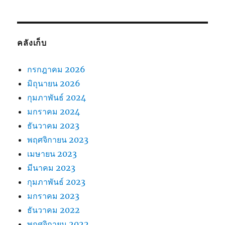
คลังเก็บ
กรกฎาคม 2026
มิถุนายน 2026
กุมภาพันธ์ 2024
มกราคม 2024
ธันวาคม 2023
พฤศจิกายน 2023
เมษายน 2023
มีนาคม 2023
กุมภาพันธ์ 2023
มกราคม 2023
ธันวาคม 2022
พฤศจิกายน 2022