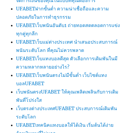
จัดการเงินของคุณในแบบที่คุณต้องการ
UFABETฝากขั้นต่ำ ความน่าเชื่อถือและความ
ปลอดภัยในการทำธุรกรรม
UFABETเว็บพนันอันดับ1 ถ่ายทอดสดตลอดการแข่ง
ทุกคู่ทุกลีก
UFABETเว็บแม่ต่างประเทศ นำเสนอประสบการณ์
พนันระดับโลก ที่คุณไม่ควรพลาด
UFABETเว็บแทงบอลดีสุด ตัวเลือกการเดิมพันในมี
ความหลากหลายอย่างไร?
UFABETเว็บพนันตรงไม่มีขั้นต่ำ เว็บไซต์แทง
บอลUFABET
เว็บพนันตรงUFABET ให้คุณเพลิดเพลินกับการเดิม
พันที่โปร่งใส
เว็บตรงต่างประเทศUFABET ประสบการณ์เดิมพัน
ระดับโลก
UFABETเทคนิคแทงบอลให้ได้เงิน เริ่มต้นได้ง่าย