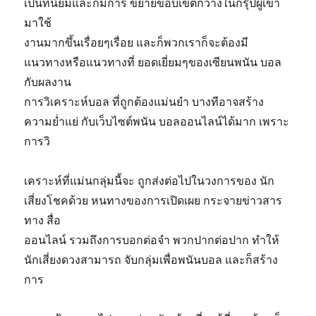
เป็นที่นิยมและก็มีการ ขยายขอบเขตกว้างในกรุ๊ปผู้เข้า
มาใช้
งานมากขึ้นเรื่อยๆเรื่อย และก็พวกเราก็จะต้องมี
แนวทางหรือแนวทางที่ ยอดเยี่ยมๆของเซียนพนัน บอล
กับผลงาน
การวิเคราะห์บอล ที่ถูกต้องแม่นยำ บางทีอาจสร้าง
ความย่ำแย่ กับเว็บไซต์พนัน บอลออนไลน์ได้มาก เพราะ
การวิ
เคราะห์ที่แม่นกลุ่มนี้จะ ถูกส่งต่อไปในวงการของ นัก
เสี่ยงโชคด้วย หนทางของการเปิดเผย กระจายข่าวสาร
ทาง สื่อ
ออนไลน์ รวมถึงการบอกต่อจำ พวกปากต่อปาก ทำให้
นักเสี่ยงดวงสามารถ จับกลุ่มเพื่อพนันบอล และก็สร้าง
การ