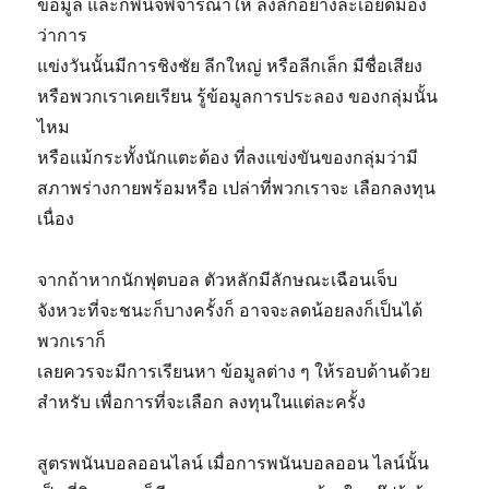
ข้อมูล และก็พินิจพิจารณาให้ ลงลึกอย่างละเอียดมอง
ว่าการ
แข่งวันนั้นมีการชิงชัย ลีกใหญ่ หรือลีกเล็ก มีชื่อเสียง
หรือพวกเราเคยเรียน รู้ข้อมูลการประลอง ของกลุ่มนั้น
ไหม
หรือแม้กระทั้งนักแตะต้อง ที่ลงแข่งขันของกลุ่มว่ามี
สภาพร่างกายพร้อมหรือ เปล่าที่พวกเราจะ เลือกลงทุน
เนื่อง
จากถ้าหากนักฟุตบอล ตัวหลักมีลักษณะเฉือนเจ็บ
จังหวะที่จะชนะก็บางครั้งก็ อาจจะลดน้อยลงก็เป็นได้
พวกเราก็
เลยควรจะมีการเรียนหา ข้อมูลต่าง ๆ ให้รอบด้านด้วย
สำหรับ เพื่อการที่จะเลือก ลงทุนในแต่ละครั้ง
สูตรพนันบอลออนไลน์ เมื่อการพนันบอลออน ไลน์นั้น