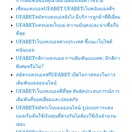
การเดิมพันของคุณโดยไม่ต้องเสียค่าใช้จ่าย
เซียนแทงบอลUFABET UFABETเว็บพนันบอลดีๆ
UFABETสมัครแทงบอลยังไง มีบริการลูกค้าที่ดีเยี่ยม
UFABETแทงบอลเว็บแม่ ความมั่นคงและน่าเชื่อถือ
ที่สุด
UFABETเว็บแทงบอลต่างประเทศ ชี้แนะเว็บไซต์
พนันบอล
UFABETกติกาแทงบอล การเดิมพันแบบสด: มีกติกา
พิเศษหรือไม่?
สมัครแทงบอลฟรีUFABET เปิดโอกาสทองในการ
เดิมพันบอลออนไลน์
UFABETเว็บแทงบอลดีที่สุด สัมผัสประสบการณ์การ
เดิมพันที่ยอดเยี่ยมและปลอดภัย
UFABETสมัครเว็บบอลออนไลน์ รูปแบบการแทง
บอลเริ่มต้นใช้เงินทุนที่ต่างกันไม่ต้องใช้เงินจำนวน
เยอะ