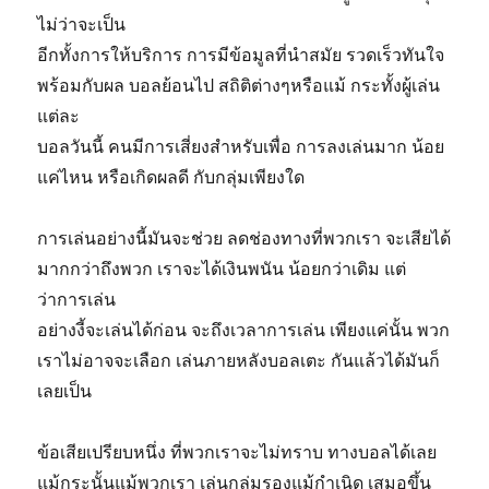
ไม่ว่าจะเป็น
อีกทั้งการให้บริการ การมีข้อมูลที่นำสมัย รวดเร็วทันใจ
พร้อมกับผล บอลย้อนไป สถิติต่างๆหรือแม้ กระทั้งผู้เล่น
แต่ละ
บอลวันนี้ คนมีการเสี่ยงสำหรับเพื่อ การลงเล่นมาก น้อย
แค่ไหน หรือเกิดผลดี กับกลุ่มเพียงใด
การเล่นอย่างนี้มันจะช่วย ลดช่องทางที่พวกเรา จะเสียได้
มากกว่าถึงพวก เราจะได้เงินพนัน น้อยกว่าเดิม แต่
ว่าการเล่น
อย่างงี้จะเล่นได้ก่อน จะถึงเวลาการเล่น เพียงแค่นั้น พวก
เราไม่อาจจะเลือก เล่นภายหลังบอลเตะ กันแล้วได้มันก็
เลยเป็น
ข้อเสียเปรียบหนึ่ง ที่พวกเราจะไม่ทราบ ทางบอลได้เลย
แม้กระนั้นแม้พวกเรา เล่นกลุ่มรองแม้กำเนิด เสมอขึ้น