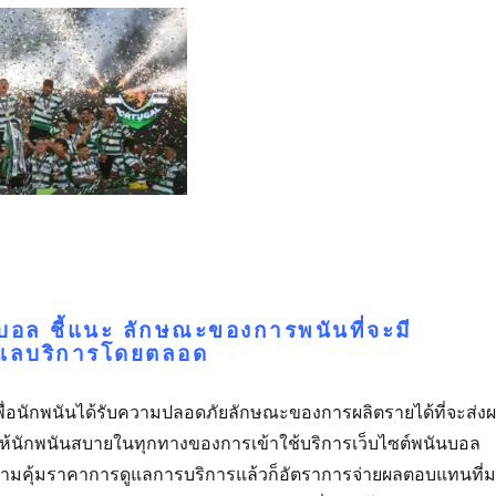
นบอล ชี้แนะ ลักษณะของการพนันที่จะมี
ูแลบริการโดยตลอด
พื่อนักพนันได้รับความปลอดภัยลักษณะของการผลิตรายได้ที่จะส่ง
ห้นักพนันสบายในทุกทางของการเข้าใช้บริการเว็บไซต์พนันบอล
วามคุ้มราคาการดูแลการบริการแล้วก็อัตราการจ่ายผลตอบแทนที่