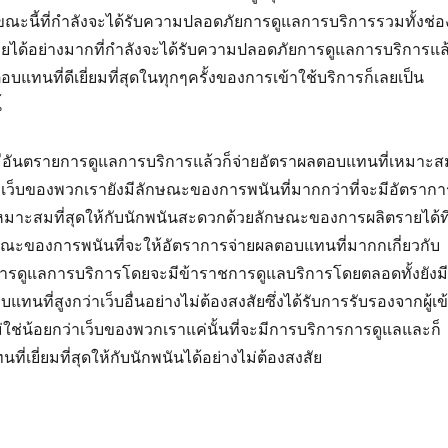
ณะนี้ที่กำลังจะได้รับความปลอดภัยการดูแลการบริการรวมทั้งช่อ
ได้อย่างมากที่กำลังจะได้รับความปลอดภัยการดูแลการบริการแล
บแทนที่ดีเยี่ยมที่สุดในทุกๆครั้งของการเข้าใช้บริการก็เลยเป็น
้
ม่มีอันตรายการดูแลการบริการแล้วก็จ่ายอัตราผลตอบแทนที่เหมาะส
ก็เว็บของพวกเรายังมีลักษณะของการพนันที่มากกว่าที่จะมีอัตรากา
หมาะสมที่สุดให้กับนักพนันสะดวกด้วยลักษณะของการผลิตรายได้ที
ณะของการพนันที่จะให้อัตราการจ่ายผลตอบแทนที่มากกเกี่ยวกับ
รดูแลการบริการโดยจะมีข้าราชการดูแลบริการโดยตลอดทั้งยังมี
ทนที่สูงกว่าเว็บอื่นอย่างไม่ต้องสงสัยซึ่งได้รับการรับรองจากผู้เข
ใช่น้อยกว่าเว็บของพวกเราแค่นั้นที่จะมีการบริการการดูแลและก็
ี่เยี่ยมที่สุดให้กับนักพนันได้อย่างไม่ต้องสงสัย