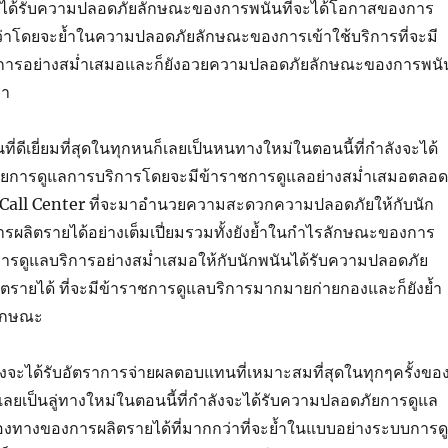
ันได้รับความปลอดภัยลักษณะของการพนันที่จะได้โอกาสของการ
กว่าโดยจะย้ำในความปลอดภัยลักษณะของการเข้าใช้บริการที่จะมี
ิการอย่างสม่ำเสมอและก็ยังอวยความปลอดภัยลักษณะของการพนั
รา
่ดีเยี่ยมที่สุดในทุกหนก็เลยเป็นหนทางใหม่ในตอนนี้ที่กำลังจะได้
ัยการดูแลการบริการโดยจะมีข้าราชการดูแลอย่างสม่ำเสมอตลอด
 Call Center ที่จะมาอำนวยความสะดวกความปลอดภัยให้กับนัก
รผลิตรายได้อย่างเต็มเปี่ยมรวมทั้งยังย้ำในกำไรลักษณะของการ
การดูแลบริการอย่างสม่ำเสมอให้กับนักพนันได้รับความปลอดภัย
รายได้ ที่จะมีข้าราชการดูแลบริการมากมายก่ายกองและก็ยังย้ำ
ักษณะ
งจะได้รับอัตราการจ่ายผลตอบแทนที่เหมาะสมที่สุดในทุกๆครั้งขอ
็เลยเป็นลู่ทางใหม่ในตอนนี้ที่กำลังจะได้รับความปลอดภัยการดูแล
่องทางของการผลิตรายได้ที่มากกว่าที่จะย้ำในแบบอย่างระบบการดู