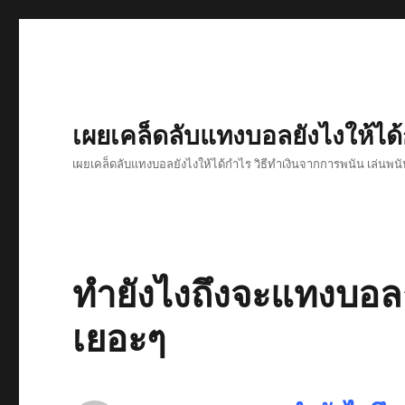
เผยเคล็ดลับแทงบอลยังไงให้ได
เผยเคล็ดลับแทงบอลยังไงให้ได้กำไร วิธีทำเงินจากการพนัน เล่นพน
ทำยังไงถึงจะแทงบอลถู
เยอะๆ