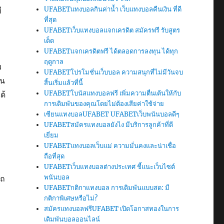
UFABETแทงบอลกินค่าน้ำ เว็บแทงบอลคืนเงิน ที่ดี
ี
ที่สุด
UFABETเว็บแทงบอลแจกเครดิต สมัครฟรี รับสูตร
เด็ด
UFABETแจกเครดิตฟรี ได้ตลอดการลงทุน ได้ทุก
ฤดูกาล
ม
UFABETโปรโมชั่นเว็บบอล ความสนุกที่ไม่มีวันจบ
วน
สิ้นเริ่มแล้วที่นี้
UFABETโบนัสแทงบอลฟรี เพิ่มความตื่นเต้นให้กับ
ด้
การเดิมพันของคุณโดยไม่ต้องเสียค่าใช้จ่าย
เซียนแทงบอลUFABET UFABETเว็บพนันบอลดีๆ
UFABETสมัครแทงบอลยังไง มีบริการลูกค้าที่ดี
เยี่ยม
UFABETแทงบอลเว็บแม่ ความมั่นคงและน่าเชื่อ
ถือที่สุด
UFABETเว็บแทงบอลต่างประเทศ ชี้แนะเว็บไซต์
พนันบอล
รถ
UFABETกติกาแทงบอล การเดิมพันแบบสด: มี
กติกาพิเศษหรือไม่?
สมัครแทงบอลฟรีUFABET เปิดโอกาสทองในการ
เดิมพันบอลออนไลน์