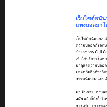
เว็บไซต์พนัน
แทงบอลมาโ
เว็บไซต์พนันบอล เพ
ความปลอดภัยลักษณ
ข้าราชการ Call 
เข้าใช้บริการในทุก
มาดูแลความปลอดภั
ปลอดภัยอีกด้วยก็
การพนันบอลแบบเด
มาเป็นการแทงบอลอ
สมัย แล้วก็ยังย้ำ
การบริการการดูแล