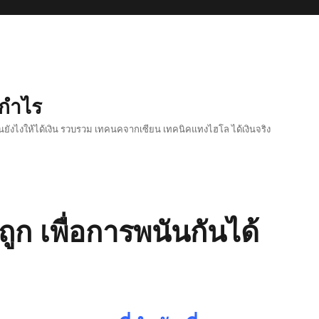
้กำไร
ันยังไงให้ได้เงิน รวบรวม เทคนคจากเซียน เทคนิคแทงไฮโล ได้เงินจริง
ก เพื่อการพนันกันได้