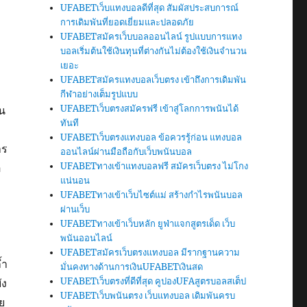
UFABETเว็บแทงบอลดีที่สุด สัมผัสประสบการณ์
การเดิมพันที่ยอดเยี่ยมและปลอดภัย
UFABETสมัครเว็บบอลออนไลน์ รูปแบบการแทง
บอลเริ่มต้นใช้เงินทุนที่ต่างกันไม่ต้องใช้เงินจำนวน
เยอะ
UFABETสมัครแทงบอลเว็บตรง เข้าถึงการเดิมพัน
กีฬาอย่างเต็มรูปแบบ
UFABETเว็บตรงสมัครฟรี เข้าสู่โลกการพนันได้
ใน
ทันที
UFABETเว็บตรงแทงบอล ข้อควรรู้ก่อน แทงบอล
าร
ออนไลน์ผ่านมือถือกับเว็บพนันบอล
UFABETทางเข้าแทงบอลฟรี สมัครเว็บตรง ไม่โกง
อ
แน่นอน
UFABETทางเข้าเว็บไซต์แม่ สร้างกำไรพนันบอล
ผ่านเว็บ
UFABETทางเข้าเว็บหลัก ยูฟ่าแจกสูตรเด็ด เว็บ
พนันออนไลน์
UFABETสมัครเว็บตรงแทงบอล มีรากฐานความ
้ำ
มั่นคงทางด้านการเงินUFABETเงินสด
UFABETเว็บตรงที่ดีที่สุด คูปองUFAสูตรบอลสเต็ป
ัง
UFABETเว็บพนันตรง เว็บแทงบอล เดิมพันครบ
ย