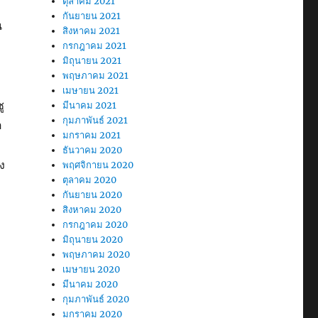
ตุลาคม 2021
กันยายน 2021
น
สิงหาคม 2021
กรกฎาคม 2021
มิถุนายน 2021
พฤษภาคม 2021
เมษายน 2021
ู
มีนาคม 2021
กุมภาพันธ์ 2021
อ
มกราคม 2021
ธันวาคม 2020
ง
พฤศจิกายน 2020
ตุลาคม 2020
กันยายน 2020
สิงหาคม 2020
กรกฎาคม 2020
มิถุนายน 2020
พฤษภาคม 2020
เมษายน 2020
มีนาคม 2020
กุมภาพันธ์ 2020
มกราคม 2020