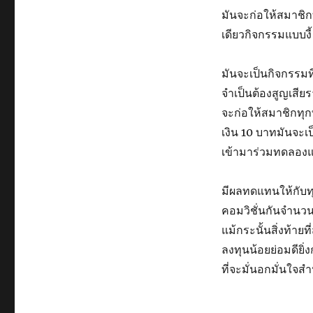
มันจะก่อให้สมาชิกท
เดียวกิจกรรมแบบงี้
มันจะเป็นกิจกรรมที
จำเป็นต้องสูญเสียร
จะก่อให้สมาชิกทุก
เงิน 10 บาทมันจะเป
เข้ามาร่วมทดลองแ
มีผลทดแทนให้กับทุก
คอมวิชั่นกันจำนวนไ
แม้กระนั้นสิ่งท้าย
ลงทุนน้อยย่อมดีย
ที่จะมั่นอกมั่นใจส