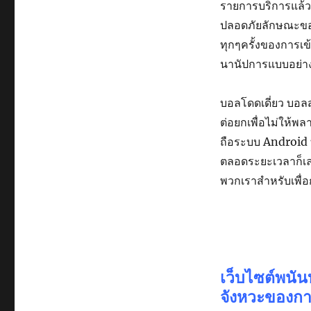
รายการบริการแล้ว
ปลอดภัยลักษณะของ
ทุกๆครั้งของการเข
นานัปการแบบอย่าง
บอลโดดเดี่ยว บอลส
ต่อยกเพื่อไม่ให้พ
ถือระบบ Android 
ตลอดระยะเวลาก็เลย
พวกเราสำหรับเพื่
เว็บไซต์พนั
จังหวะของกา