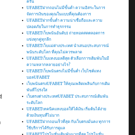
ครัน
UFABETฝากถอนไม่มีขั้นต่ำ ความอิสระในการ
จัดการเงินของคุณในแบบที่คุณต้องการ
UFABETฝากขั้นต่ำ ความน่าเชื่อถือและความ
ปลอดภัยในการทำธุรกรรม
UFABETเว็บพนันอันดับ1 ถ่ายทอดสดตลอดการ
แข่งทุกคู่ทุกลีก
UFABETเว็บแม่ต่างประเทศ นำเสนอประสบการณ์
พนันระดับโลก ที่คุณไม่ควรพลาด
UFABETเว็บแทงบอลดีสุด ตัวเลือกการเดิมพันในมี
ความหลากหลายอย่างไร?
UFABETเว็บพนันตรงไม่มีขั้นต่ำ เว็บไซต์แทง
บอลUFABET
เว็บพนันตรงUFABET ให้คุณเพลิดเพลินกับการเดิม
พันที่โปร่งใส
เว็บตรงต่างประเทศUFABET ประสบการณ์เดิมพัน
ี่
ระดับโลก
UFABETเทคนิคแทงบอลให้ได้เงิน เริ่มต้นได้ง่าย
ด้วยเงินทุนที่ไม่มาก
UFABETฝากถอนเร็วที่สุด กับเว็บตรงมั่นคง ทุกการ
ม
ใช้บริการได้รับการดูแล
UFABETโปรโมชั่นเดิมพันมากที่สุด โปรโมชั่น