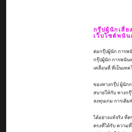
กรุ๊ปผู้นักเส
เว็บไซต์พนัน
ต่อกรุ๊ปผู้นัก การพ
กรุ๊ปผู้นัก การพน
เคลื่อนที่ ที่เป็นเท
ของทางกรุ๊ป ผู้นัก
สบายให้กับ ทางกรุ๊
ลงทุนเกม การเดิมพ
ได้อย่างแท้จริง ที่
ตรงที่ได้รับ ความท