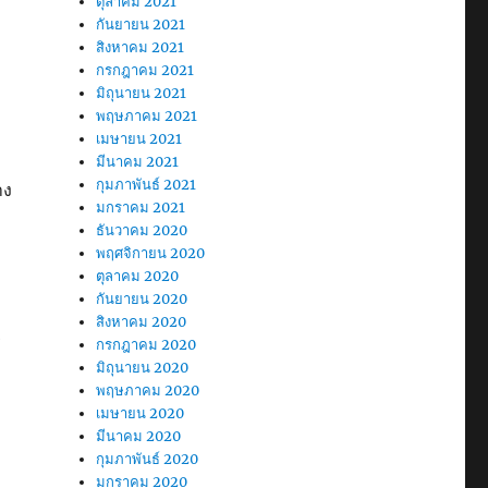
ตุลาคม 2021
กันยายน 2021
สิงหาคม 2021
กรกฎาคม 2021
มิถุนายน 2021
พฤษภาคม 2021
เมษายน 2021
มีนาคม 2021
กุมภาพันธ์ 2021
าง
มกราคม 2021
ธันวาคม 2020
พฤศจิกายน 2020
ตุลาคม 2020
กันยายน 2020
สิงหาคม 2020
ร
กรกฎาคม 2020
มิถุนายน 2020
พฤษภาคม 2020
เมษายน 2020
มีนาคม 2020
กุมภาพันธ์ 2020
มกราคม 2020