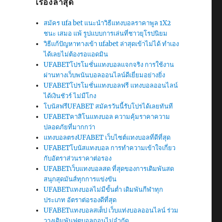
เรื่องล่าสุด
สมัคร ufa bet แนะนำวิธีแทงบอลราคาพูล 1X2
ชนะ เสมอ แพ้ รูปแบบการเล่นที่ชาวยุโรปนิยม
วิธีแก้ปัญหาทางเข้า ufabet ล่าสุดเข้าไม่ได้ ทำเอง
ได้เลยไม่ต้องรอแอดมิน
UFABETโปรโมชั่นแทงบอลแจกจริง การใช้งาน
ผ่านทางเว็บพนันบอลออนไลน์ดีเยี่ยมอย่างยิ่ง
UFABETโปรโมชั่นแทงบอลฟรี แทงบอลออนไลน์
ได้เงินชัวร์ ไม่มีโกง
โบนัสฟรีUFABET สมัครวันนี้รับโปรได้เลยทันที
UFABETคาสิโนแทงบอล ความคุ้มราคาความ
ปลอดภัยที่มากกว่า
แทงบอลตรงUFABET เว็บไซต์แทงบอลที่ดีที่สุด
UFABETโบนัสแทงบอล การทำความเข้าใจเกี่ยว
กับอัตราส่วนราคาต่อรอง
UFABETเว็บแทงบอลสด ที่สุดของการเดิมพันสด
สนุกสุดมันส์ทุกการแข่งขัน
UFABETแทงบอลไม่มีขั้นต่ำ เดิมพันกีฬาทุก
ประเภท อัตราต่อรองดีที่สุด
UFABETแทงบอลสเต็ป เว็บแท่งบอลออนไลน์ ร่วม
วางเดิมพันฟุตบอลถอนไม่จำกัด