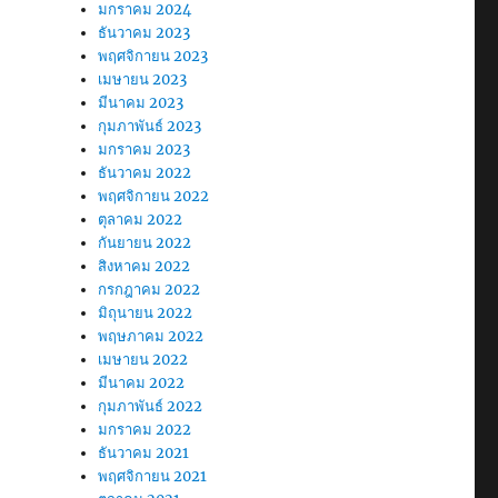
มกราคม 2024
ธันวาคม 2023
พฤศจิกายน 2023
เมษายน 2023
มีนาคม 2023
กุมภาพันธ์ 2023
มกราคม 2023
ธันวาคม 2022
พฤศจิกายน 2022
ตุลาคม 2022
กันยายน 2022
สิงหาคม 2022
กรกฎาคม 2022
มิถุนายน 2022
พฤษภาคม 2022
เมษายน 2022
มีนาคม 2022
กุมภาพันธ์ 2022
มกราคม 2022
ธันวาคม 2021
พฤศจิกายน 2021