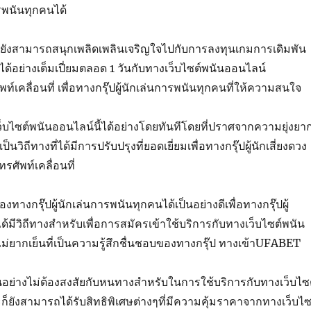
ารพนันทุกคนได้
้งยังสามารถสนุกเพลิดเพลินเจริญใจไปกับการลงทุนเกมการเดิมพัน
้อย่างเต็มเปี่ยมตลอด 1 วันกับทางเว็บไซต์พนันออนไลน์
์เคลื่อนที่ เพื่อทางกรุ๊ปผู้นักเล่นการพนันทุกคนที่ให้ความสนใจ
ว็บไซต์พนันออนไลน์นี้ได้อย่างโดยทันทีโดยที่ปราศจากความยุ่งยา
็นวิถีทางที่ได้มีการปรับปรุงที่ยอดเยี่ยมเพื่อทางกรุ๊ปผู้นักเสี่ยงดวง
ศัพท์เคลื่อนที่
งทางกรุ๊ปผู้นักเล่นการพนันทุกคนได้เป็นอย่างดีเพื่อทางกรุ๊ปผู้
้มีวิถีทางสำหรับเพื่อการสมัครเข้าใช้บริการกับทางเว็บไซต์พนัน
งไม่ยากเย็นที่เป็นความรู้สึกชื่นชอบของทางกรุ๊ป ทางเข้าUFABET
นอย่างไม่ต้องสงสัยกับหนทางสำหรับในการใช้บริการกับทางเว็บไซ
ก็ยังสามารถได้รับสิทธิพิเศษต่างๆที่มีความคุ้มราคาจากทางเว็บไซ