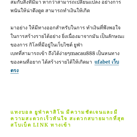
สมกับสิ่งที่มีมา หากว่าสามารถเปลี่ยนแปลง อย่างการ
พนันให้น่าดึงดูด สามารถทำเงินให้เกิด
มาอย่าง ให้มีทางออกสำหรับในการ ทำเงินที่พึงพอใจ
ในการสร้างรายได้อย่าง ยิ่งเนื่องมาจากมัน เป็นลักษณะ
ของการ กิโลที่มีอยู่ในเว็บไซต์ ยูฟ่า
เบทที่สามารถเข้า ถึงได้ง่ายๆmacau888 เป็นหนทาง
ของคนที่อยาก ได้สร้างรายได้ให้เกิดมา
ufabet เว็บ
ตรง
แทงบอล ยูฟ่าคาสิโน มีความชัดเจนและมี
ความสะดวกเร็วทันใจ สะดวกสบายมากที่สุด
สโบเบ็ต LINK ทางเข้า