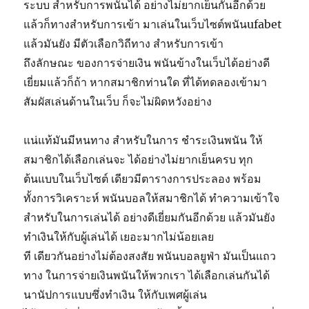
ระบบ สำหรับการพนันได้ อย่างไม่ยากเย็นกันอีกด้วย
แล้วก็ทางสำหรับการเข้า มาเล่นในเว็บไซต์พนันufabet
แล้วมันยัง มีตัวเลือกวิถีทาง สำหรับการเข้า
ถึงลักษณะ ของการจ่ายเงิน พนันข้างในเว็บได้อย่างดี
เยี่ยมแล้วก็ถ้า หากสมาชิกท่านใด ที่ได้ทดลองเข้ามา
สัมผัสเล่นด้านในเว็บ ก็จะไม่ผิดหวังอย่าง
แน่แท้มันมีหนทาง สำหรับในการ ชำระเงินพนัน ให้
สมาชิกได้เลือกเล่นจะ ได้อย่างไม่ยากเย็นครบ ทุก
ต้นแบบในเว็บไซต์ เดียวมีตารางการประลอง พร้อม
ทั้งการวิเคราะห์ พนันบอลให้สมาชิกได้ ทำความเข้าใจ
สำหรับในการเล่นได้ อย่างดีเยี่ยมกันอีกด้วย แล้วมันยัง
ทำเงินให้กับผู้เล่นได้ เยอะมากไม่น้อยเลย
ที เดียวกันอย่างไม่ต้องสงสัย พนันบอลยูฟ่า มันเป็นแถว
ทาง ในการจ่ายเงินพนันให้พวกเรา ได้เลือกเล่นกันได้
นานัปการแบบซึ่งทำเงิน ให้กับเพศผู้เล่น