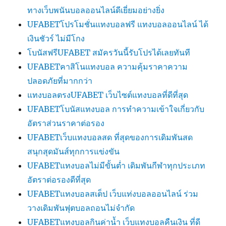
ทางเว็บพนันบอลออนไลน์ดีเยี่ยมอย่างยิ่ง
UFABETโปรโมชั่นแทงบอลฟรี แทงบอลออนไลน์ ได้
เงินชัวร์ ไม่มีโกง
โบนัสฟรีUFABET สมัครวันนี้รับโปรได้เลยทันที
UFABETคาสิโนแทงบอล ความคุ้มราคาความ
ปลอดภัยที่มากกว่า
แทงบอลตรงUFABET เว็บไซต์แทงบอลที่ดีที่สุด
UFABETโบนัสแทงบอล การทำความเข้าใจเกี่ยวกับ
อัตราส่วนราคาต่อรอง
UFABETเว็บแทงบอลสด ที่สุดของการเดิมพันสด
สนุกสุดมันส์ทุกการแข่งขัน
UFABETแทงบอลไม่มีขั้นต่ำ เดิมพันกีฬาทุกประเภท
อัตราต่อรองดีที่สุด
UFABETแทงบอลสเต็ป เว็บแท่งบอลออนไลน์ ร่วม
วางเดิมพันฟุตบอลถอนไม่จำกัด
UFABETแทงบอลกินค่าน้ำ เว็บแทงบอลคืนเงิน ที่ดี