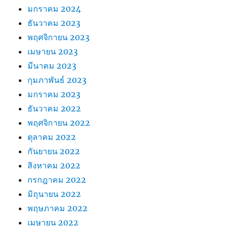
มกราคม 2024
ธันวาคม 2023
พฤศจิกายน 2023
เมษายน 2023
มีนาคม 2023
กุมภาพันธ์ 2023
มกราคม 2023
ธันวาคม 2022
พฤศจิกายน 2022
ตุลาคม 2022
กันยายน 2022
สิงหาคม 2022
กรกฎาคม 2022
มิถุนายน 2022
พฤษภาคม 2022
เมษายน 2022