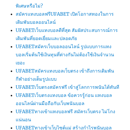
พิเศษหรือไม่?
สมัครแทงบอลฟรีUFABET เปิดโอกาสทองในการ
เดิมพันบอลออนไลน์
UFABETเว็บแทงบอลดีที่สุด สัมผัสประสบการณ์การ
เดิมพันที่ยอดเยี่ยมและปลอดภัย
UFABETสมัครเว็บบอลออนไลน์ รูปแบบการแทง
บอลเริ่มต้นใช้เงินทุนที่ต่างกันไม่ต้องใช้เงินจำนวน
เยอะ
UFABETสมัครแทงบอลเว็บตรง เข้าถึงการเดิมพัน
กีฬาอย่างเต็มรูปแบบ
UFABETเว็บตรงสมัครฟรี เข้าสู่โลกการพนันได้ทันที
UFABETเว็บตรงแทงบอล ข้อควรรู้ก่อน แทงบอล
ออนไลน์ผ่านมือถือกับเว็บพนันบอล
UFABETทางเข้าแทงบอลฟรี สมัครเว็บตรง ไม่โกง
แน่นอน
UFABETทางเข้าเว็บไซต์แม่ สร้างกำไรพนันบอล