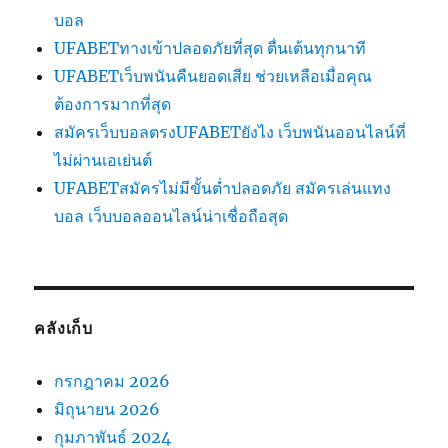
บอล
UFABETทางเข้าปลอดภัยที่สุด ตื่นเต้นทุกนาที
UFABETเว็บพนันคืนยอดเสีย ช่วยเหลือเมื่อคุณ
ต้องการมากที่สุด
สมัครเว็บบอลตรงUFABETยังไง เว็บพนันออนไลน์ที่
ไม่ผ่านเอเย่นต์
UFABETสมัครไม่มีขั้นต่ำปลอดภัย สมัครเล่นแทง
บอล เว็บบอลออนไลน์น่าเชื่อถือสุด
คลังเก็บ
กรกฎาคม 2026
มิถุนายน 2026
กุมภาพันธ์ 2024