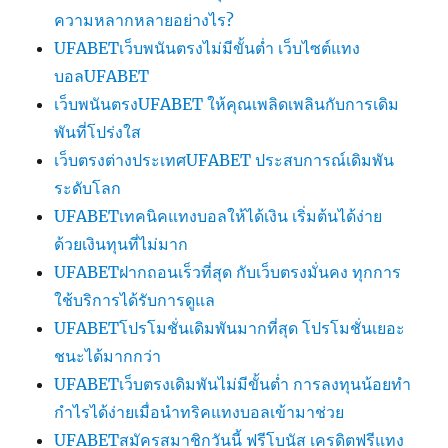
ความหลากหลายอย่างไร?
UFABETเว็บพนันตรงไม่มีขั้นต่ำ เว็บไซต์แทง
บอลUFABET
เว็บพนันตรงUFABET ให้คุณเพลิดเพลินกับการเดิม
พันที่โปร่งใส
เว็บตรงต่างประเทศUFABET ประสบการณ์เดิมพัน
ระดับโลก
UFABETเทคนิคแทงบอลให้ได้เงิน เริ่มต้นได้ง่าย
ด้วยเงินทุนที่ไม่มาก
UFABETฝากถอนเร็วที่สุด กับเว็บตรงมั่นคง ทุกการ
ใช้บริการได้รับการดูแล
UFABETโปรโมชั่นเดิมพันมากที่สุด โปรโมชั่นเยอะ
ชนะได้มากกว่า
UFABETเว็บตรงเดิมพันไม่มีขั้นต่ำ การลงทุนน้อยทำ
กำไรได้ง่ายเมื่อนำทริคแทงบอลเข้ามาช่วย
UFABETสมัครสมาชิกวันนี้ ฟรีโบนัส เครดิตฟรีแทง