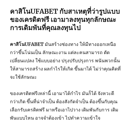
คาสิโนUFABET กับสาเหตุที่ว่ารูปแบบ
ของเครดิตฟรี เอามาลงทุนทุกลักษณะ
การเดิมพันที่คุณลงทุนไป
คาสิโนUFABET
มันสร้างช่องทาง ให้มีทางออกเหนือ
กว่าขึ้นโน่นเป็น ลักษณะงาน แต่ละคนสามารถ ดัด
เปลี่ยนแปลง ใช้แบบอย่าง ปรุงปรับปรุงการ พนันพวกนั้น
ให้สามารถสร้าง ผลกำไรให้เกิด ขึ้นมาได้ ไม่ว่าคุณคิดที่
จะใช้ลักษณะ
ของเครดิตฟรีเหล่านี้ เอามาได้กำไร มันก็ได้ จังหวะดี
กว่าเกิด ขึ้นที่น่าจำเป็น ต้องสังกัดจำเป็น ต้องขึ้นกับคุณ
เลือกรับเครดิตฟรี มาหรือเอาไปวาง เดิมพันกับการ เดิม
พันแบบไหน อาจจำต้องเข้า ไปทำความเข้าใจ