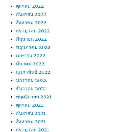
ตุลาคม 2022
กันยายน 2022
สิงหาคม 2022
กรกฎาคม 2022
มิถุนายน 2022
พฤษภาคม 2022
เมษายน 2022
มีนาคม 2022
กุมภาพันธ์ 2022
มกราคม 2022
ธันวาคม 2021
พฤศจิกายน 2021
ตุลาคม 2021
กันยายน 2021
สิงหาคม 2021
กรกฎาคม 2021