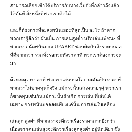
สามารถเลือกเข้าใช้บริการกับทางเว็บดังที่กล่าวถึงแล้ว
ได้ทันที สิ่งหนึ่งที่พวกเราคิดได้
และก็ต้องการที่จะลงพนันเยอะที่สุดเป็น อะไร ถ้าหาก
พวกเรารู้สึกว่า มันเป็น การเล่นสูงต่ำ หรือเล่นแพ้ชนะ ที่
พวกเราถนัดพนันบอล UFABET ชอบคิดกันถึงราคาบอล
ที่ดีมากกว่า รวมทั้งรอกระทั่งราคาที่ พวกเราต้องการจะ
มา
ด้วยเหตุว่าราคาที่ พวกเราเล่นบางโอกาสมันเป็นราคาที่
พวกเราไม่ขาดทุนก็จริง แม้กระนั้นเล่นหลายๆคู่ พวกเรา
ก็ขาดทุนเช่นกันแม้กระนั้นถ้าเกิด การเล่น ที่เล่นได้
เฉพาะ การพนันบอลสดเพียงแค่นั้น การเล่นใบเหลือง
เล่นลูก สูงต่ำ ที่พวกเราจะดีกว่าเรื่องราคามากยิ่งกว่า
เนื่องจากคนเล่นสูงจะดีกว่าเรื่องลูกสูงต่ำ อยู่นิดเดียว ซึ่ง