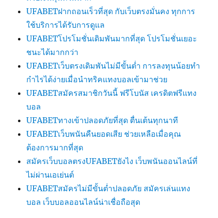
UFABETฝากถอนเร็วที่สุด กับเว็บตรงมั่นคง ทุกการ
ใช้บริการได้รับการดูแล
UFABETโปรโมชั่นเดิมพันมากที่สุด โปรโมชั่นเยอะ
ชนะได้มากกว่า
UFABETเว็บตรงเดิมพันไม่มีขั้นต่ำ การลงทุนน้อยทำ
กำไรได้ง่ายเมื่อนำทริคแทงบอลเข้ามาช่วย
UFABETสมัครสมาชิกวันนี้ ฟรีโบนัส เครดิตฟรีแทง
บอล
UFABETทางเข้าปลอดภัยที่สุด ตื่นเต้นทุกนาที
UFABETเว็บพนันคืนยอดเสีย ช่วยเหลือเมื่อคุณ
ต้องการมากที่สุด
สมัครเว็บบอลตรงUFABETยังไง เว็บพนันออนไลน์ที่
ไม่ผ่านเอเย่นต์
UFABETสมัครไม่มีขั้นต่ำปลอดภัย สมัครเล่นแทง
บอล เว็บบอลออนไลน์น่าเชื่อถือสุด