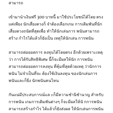
สามารถ
เข้ามานำเงินฟรี 300 บาทนี้ มาใช้ประโยชน์ได้โดย ตรง
แค่เพียง นักเสี่ยงดวงก็ จำต้องเลือกเกม การเดิมพันที่นัก
เสี่ยงดวงถนัดที่สุดเพื่อ ทำให้นักเล่นการ พนันสามารถ
สร้าง กำไรได้แล้วก็ยังเป็น เหตุให้นักเล่น การพนัน
สามารถต่อยอดการ ลงทุนได้โดยตรง อีกด้วยเพราะเหตุ
ว่า การได้รับสิทธิพิเศษ นี้ก็จะมีผลให้นัก การพนัน
สามารถต่อยอดการลงทุน ที่คุ้มที่สุดด้วยเหตุ ว่านักการ
พนัน ไม่จำเป็นที่จะ ต้องใช้เงินลงทุน ของนักเล่นการ
พนันและก็ยิ่ง นักพนันคนไหน
กันแน่มีประสบการณ์แล ะก็มีความชำนิชำนาญ สำหรับ
การพนัน เกมการเดิมพันต่างๆ ก็จะมีผลให้นั กการพนัน
สามารถสร้างกำไร ได้แล้วก็ยังส่งผล ให้นักเล่นการพนัน