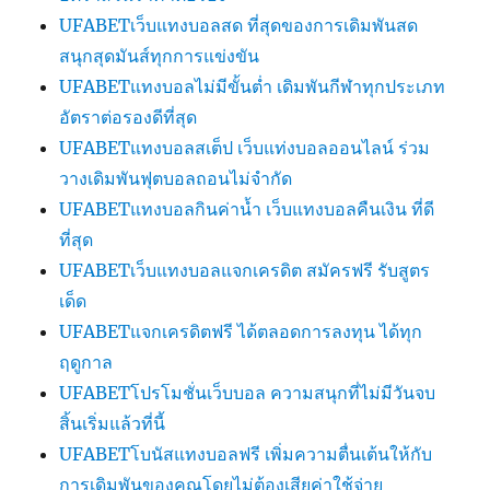
UFABETเว็บแทงบอลสด ที่สุดของการเดิมพันสด
สนุกสุดมันส์ทุกการแข่งขัน
UFABETแทงบอลไม่มีขั้นต่ำ เดิมพันกีฬาทุกประเภท
อัตราต่อรองดีที่สุด
UFABETแทงบอลสเต็ป เว็บแท่งบอลออนไลน์ ร่วม
วางเดิมพันฟุตบอลถอนไม่จำกัด
UFABETแทงบอลกินค่าน้ำ เว็บแทงบอลคืนเงิน ที่ดี
ที่สุด
UFABETเว็บแทงบอลแจกเครดิต สมัครฟรี รับสูตร
เด็ด
UFABETแจกเครดิตฟรี ได้ตลอดการลงทุน ได้ทุก
ฤดูกาล
UFABETโปรโมชั่นเว็บบอล ความสนุกที่ไม่มีวันจบ
สิ้นเริ่มแล้วที่นี้
UFABETโบนัสแทงบอลฟรี เพิ่มความตื่นเต้นให้กับ
การเดิมพันของคุณโดยไม่ต้องเสียค่าใช้จ่าย