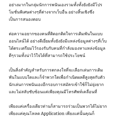
อย่างมากในกลุ่มนักการพนันเองรวมทั้งทั้งยังยังมีโปร
โมชั่นพิเศษต่างๆที่ต่างจากเว็บอื่น อย่างสิ้นเชิงซึ่ง
เป็นการสนองตอบ
ต่อความอยากของคนที่ติดอกติดใจการเดิมพันในแบบ
ออนไลน์ได้ อย่างดีเยี่ยมทั้งยังยังมีแหล่งข้อมูลต่างๆที่เว็บ
ได้ตระเตรียมไว้รองรับกับคนที่กำลังมองหาแหล่งข้อมูล
ดีๆรวมทั้งน่าไว้ใจได้ที่สามารถใช้ประโยชน์
เป็นสิ่งสำคัญสำหรับการตกลงใจที่จะเลือกเล่นการเดิม
พันในแบบใดและก็จำพวกใดเพื่อกำเนิดผลดีสูงสุดกับตัว
นักเล่นการพนันเองอีกรอบการสมัครเข้าใช้ก็ไม่ยุ่งยาก
และไม่สลับซับซ้อนแค่เพียงคุณมีโทรศัพท์เคลื่อนที่
เพียงแค่เครื่องเดียวท่านก็สามารถร่วมเป็นพวกได้ไม่ยาก
เพียงแค่คุณโหลด Application เพียงแค่นั้นคุณก็