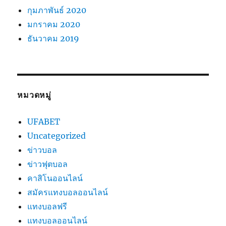
กุมภาพันธ์ 2020
มกราคม 2020
ธันวาคม 2019
หมวดหมู่
UFABET
Uncategorized
ข่าวบอล
ข่าวฟุตบอล
คาสิโนออนไลน์
สมัครแทงบอลออนไลน์
แทงบอลฟรี
แทงบอลออนไลน์