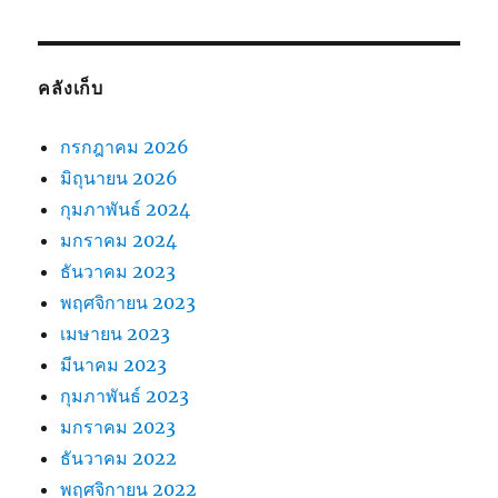
คลังเก็บ
กรกฎาคม 2026
มิถุนายน 2026
กุมภาพันธ์ 2024
มกราคม 2024
ธันวาคม 2023
พฤศจิกายน 2023
เมษายน 2023
มีนาคม 2023
กุมภาพันธ์ 2023
มกราคม 2023
ธันวาคม 2022
พฤศจิกายน 2022