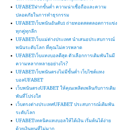
UFABETฝากขั้นต่ำ ความน่าเชื่อถือและความ
ปลอดภัยในการทำธุรกรรม
UFABETเว็บพนันอันดับ1 ถ่ายทอดสดตลอดการแข่ง
ทุกคู่ทุกลีก
UFABETเว็บแม่ต่างประเทศ นำเสนอประสบการณ์
พนันระดับโลก ที่คุณไม่ควรพลาด
UFABETเว็บแทงบอลดีสุด ตัวเลือกการเดิมพันในมี
ความหลากหลายอย่างไร?
UFABETเว็บพนันตรงไม่มีขั้นต่ำ เว็บไซต์แทง
บอลUFABET
เว็บพนันตรงUFABET ให้คุณเพลิดเพลินกับการเดิม
พันที่โปร่งใส
เว็บตรงต่างประเทศUFABET ประสบการณ์เดิมพัน
ระดับโลก
UFABETเทคนิคแทงบอลให้ได้เงิน เริ่มต้นได้ง่าย
ด้วยเงินทุนที่ไม่มาก