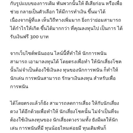
กับรูปแบบของการเดิม พันพวกนั้นให้ ดีเสียก่อน หรือเพื่อ
ช่วย กลายเป็นตัวเลือก ให้มีการทำเงิน ขึ้นมาได้
เนื่องจากผู้ที่แล เห็นวิถีทางเพิ่มมาก ยิ่งกว่าย่อมสามารถ
ได้กำไรให้เกิด ขึ้นได้มากกว่า ที่คุณลงทุนไป เป็นการ ได้
รับเงินฟรี 300 บาท
จากเว็บไซต์พนันออน ไลน์นี้ที่ทำให้ นักการพนัน
สามารถ เอามาลงทุนได้ โดยตรงเพื่อทำ ให้นักเสี่ยงโชค
นั้นไม่จำเป็นต้องใช้เงินลง ทุนของนักการพนัน ก็ทำให้
นักเล่น การพนันสามารถ รักษาเงินลงทุน สำหรับเพื่อ
การพนัน
ได้โดยตรงแล้วก็ยัง สามารถลดการเสี่ยง ให้กับนักเสี่ยง
ดวง ได้อีกด้วยเพื่อทำให้ นักเสี่ยงโชคนั้น ไม่จำเป็นที่จะ
ต้องใช้เงินลงทุนของ นักเสี่ยงดวงรวมทั้ง ยังมีผลให้นัก
เล่น การพนันที่มี ทุนน้อยไหมค่อยมี ทุนเดิมพันก็