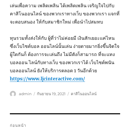
เล่นเพื่อความ เพลิดเพลิน ได้เพลิดเพลิน เจริญใจไปกับ
คาสิโนออนไลน์ ของพวกเราทางเว็บ ของพวกเรา แจกที่
จะตอบสนอง ให้กับสมาชิกใหม่ เพื่อนำไปสมทบ
ทุนรวมทั้งส่งให้กับ ผู้ที่ว่าไม่ค่อยมี เงินสักเยอะแค่ไหน
ซึ่งเว็บไซต์บอล ออนไลน์นั้นเล่น ง่ายดายมากยิ่งขึ้นจิตใจ
ผู้ใดกันก็ ต้องการจะเล่นถึง ไม่มีตังก็สามารถ ที่จะแทง
บอลออน ไลน์กับทางเว็บ ของพวกเราได้ เว็บไซต์พนัน
บอลออนไลน์ ยังให้บริการตลอด 1 วันอีกด้วย
https://www.ljcinteractive.com/
ผู้
เขียน
หมวด
admin
กันยายน 19, 2021
คาสิโนออนไลน์
เขียน
เมื่อ
หมู่
เมนู
ก่อนหน้า