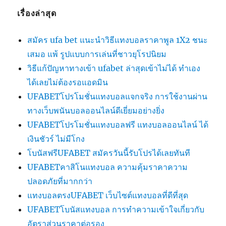
เรื่องล่าสุด
สมัคร ufa bet แนะนำวิธีแทงบอลราคาพูล 1X2 ชนะ
เสมอ แพ้ รูปแบบการเล่นที่ชาวยุโรปนิยม
วิธีแก้ปัญหาทางเข้า ufabet ล่าสุดเข้าไม่ได้ ทำเอง
ได้เลยไม่ต้องรอแอดมิน
UFABETโปรโมชั่นแทงบอลแจกจริง การใช้งานผ่าน
ทางเว็บพนันบอลออนไลน์ดีเยี่ยมอย่างยิ่ง
UFABETโปรโมชั่นแทงบอลฟรี แทงบอลออนไลน์ ได้
เงินชัวร์ ไม่มีโกง
โบนัสฟรีUFABET สมัครวันนี้รับโปรได้เลยทันที
UFABETคาสิโนแทงบอล ความคุ้มราคาความ
ปลอดภัยที่มากกว่า
แทงบอลตรงUFABET เว็บไซต์แทงบอลที่ดีที่สุด
UFABETโบนัสแทงบอล การทำความเข้าใจเกี่ยวกับ
อัตราส่วนราคาต่อรอง