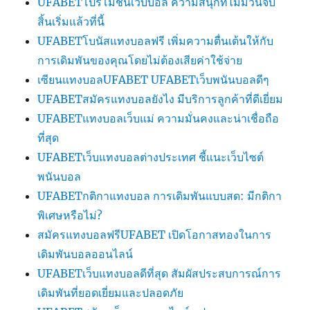
UFABETโปรโมชั่นเว็บบอล ความสนุกที่ไม่มีวันจบ
สิ้นเริ่มแล้วที่นี้
UFABETโบนัสแทงบอลฟรี เพิ่มความตื่นเต้นให้กับ
การเดิมพันของคุณโดยไม่ต้องเสียค่าใช้จ่าย
เซียนแทงบอลUFABET UFABETเว็บพนันบอลดีๆ
UFABETสมัครแทงบอลยังไง มีบริการลูกค้าที่ดีเยี่ยม
UFABETแทงบอลเว็บแม่ ความมั่นคงและน่าเชื่อถือ
ที่สุด
UFABETเว็บแทงบอลต่างประเทศ ชี้แนะเว็บไซต์
พนันบอล
UFABETกติกาแทงบอล การเดิมพันแบบสด: มีกติกา
พิเศษหรือไม่?
สมัครแทงบอลฟรีUFABET เปิดโอกาสทองในการ
เดิมพันบอลออนไลน์
UFABETเว็บแทงบอลดีที่สุด สัมผัสประสบการณ์การ
เดิมพันที่ยอดเยี่ยมและปลอดภัย