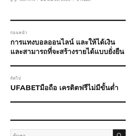
เขียน
เมื่อ
หมู่
เมนู
ก่อนหน้า
นำทาง
การแทงบอลออนไลน์ และให้ได้เงิน
เรื่อง
ก่อน
และสามารถที่จะสร้างรายได้แบบยั่งยืน
เรื่อง
หน้า:
ถัดไป
UFABETมือถือ เครติตฟรีไม่มีขั้นต่ำ
เรื่อง
ต่อ
ไป:
ค้นห
ค้นหา: