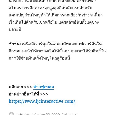
น่ารักกว่านี้ และเหมาะกับความ ทะเยอทะยานของ
สโมสร การถือครองจุดสูงสุดสี่อันดับแรกสำหรับ
แคมเปญส่วนใหญ่ทำให้เกิดการถกเถียงกันว่างานนี้มา
เร็วเกินไปสำหรับเขาหรือไม่ แต่ผลลัพธ์นับตั้งแต่ช่วง
ปลายปี
ชัยชนะเหนือลิเวอร์พูลในเอฟเอคัพและเอฟเวอร์ตันใน
ลีกขอแนะนำให้เขาลงเรือให้มั่นคงและเขาได้รับสิทธิ์ใน
การใช้จ่ายเงินครั้งใหญ่ในฤดูร้อนนี้
คลิกเลย >>>
ข่าวฟุตบอล
อ่านข่าวอื่นๆได้ที่ >>>
https://www.ljcinteractive.com/
ผู้
เขียน
หมวด
admins
มีนาคม 20, 2020
ข่าวบอล