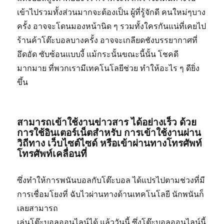
เข้าไปรวมทั้งส่วนมากจะต้องเป็น ผู้ที่รู้จักดี คนใหม่ๆบาง
ครั้ง อาจจะโดนมองหน้านิด ๆ รวมทั้งใครกันแน่ที่เคยไป
ร้านค้าโต๊ะบอลบางครั้ง อาจจะเกลียดชังบรรยากาศที่
อึดอัด ซับซ้อนแบบงี้ แม้กระนั้นขณะนี้นั้น โชคดี
มากมาย ที่พวกเรามีเทคโนโลยีช่วย ทำให้อะไร ๆ ดียิ่ง
ขึ้น
สามารถเข้าใช้งานข่าวสาร ได้อย่างเร็ว ด้วย
การใช้อินเตอร์เน็ตสำหรับ การเข้าใช้งานผ่าน
วิถีทาง เว็บไซต์ไซด์ หรือเข้าผ่านทางโทรศัพท์
โทรศัพท์เคลื่อนที่
ซึ่งทำให้การพนันบอลกับโต๊ะบอล ได้แปรไปตามช่วงที่มี
การเชื่อมโยงที่ ฉับไวผ่านทางด้านเทคโนโลยี นักพนันก็
เลยสามารถ
เล่นโต๊ะบอลออนไลน์ได้ แล้ววันนี้ ซึ่งโต๊ะบอลออนไลน์นี้