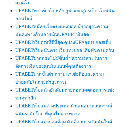
ผ่านเว็บ
UFABETทางเข้าเว็บหลัก ยูฟ่าแจกสูตรเด็ด เว็บพนัน
ออนไลน์
UFABETสมัครเว็บตรงแทงบอล มีรากฐานความ
มั่นคงทางด้านการเงินUFABETเงินสด
UFABETเว็บตรงที่ดีที่สุด คูปองUFAสูตรบอลสเต็ป
UFABETเว็บพนันตรง เว็บแทงบอล เดิมพันครบครัน
UFABETฝากถอนไม่มีขั้นต่ำ ความอิสระในการ
จัดการเงินของคุณในแบบที่คุณต้องการ
UFABETฝากขั้นต่ำ ความน่าเชื่อถือและความ
ปลอดภัยในการทำธุรกรรม
UFABETเว็บพนันอันดับ1 ถ่ายทอดสดตลอดการแข่ง
ทุกคู่ทุกลีก
UFABETเว็บแม่ต่างประเทศ นำเสนอประสบการณ์
พนันระดับโลก ที่คุณไม่ควรพลาด
UFABETเว็บแทงบอลดีสุด ตัวเลือกการเดิมพันในมี