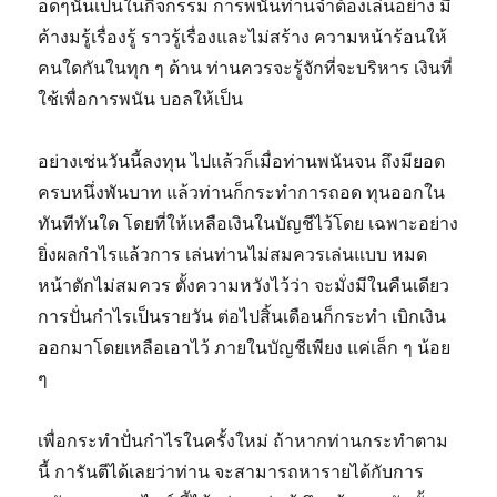
อดๆนั้นเป็นในกิจกรรม การพนันท่านจำต้องเล่นอย่าง มี
ค้างมรู้เรื่องรู้ ราวรู้เรื่องและไม่สร้าง ความหน้าร้อนให้
คนใดกันในทุก ๆ ด้าน ท่านควรจะรู้จักที่จะบริหาร เงินที่
ใช้เพื่อการพนัน บอลให้เป็น
อย่างเช่นวันนี้ลงทุน ไปแล้วก็เมื่อท่านพนันจน ถึงมียอด
ครบหนึ่งพันบาท แล้วท่านก็กระทำการถอด ทุนออกใน
ทันทีทันใด โดยที่ให้เหลือเงินในบัญชีไว้โดย เฉพาะอย่าง
ยิ่งผลกำไรแล้วการ เล่นท่านไม่สมควรเล่นแบบ หมด
หน้าตักไม่สมควร ตั้งความหวังไว้ว่า จะมั่งมีในคืนเดียว
การปั่นกำไรเป็นรายวัน ต่อไปสิ้นเดือนก็กระทำ เบิกเงิน
ออกมาโดยเหลือเอาไว้ ภายในบัญชีเพียง แค่เล็ก ๆ น้อย
ๆ
เพื่อกระทำปั่นกำไรในครั้งใหม่ ถ้าหากท่านกระทำตาม
นี้ การันตีได้เลยว่าท่าน จะสามารถหารายได้กับการ