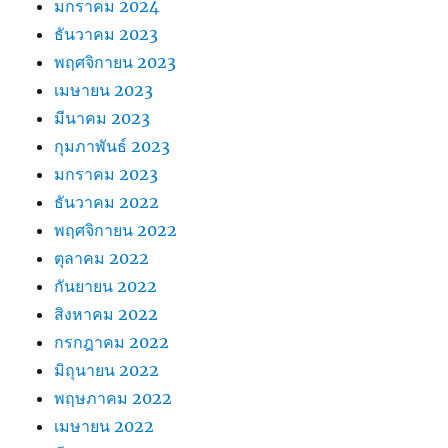
มกราคม 2024
ธันวาคม 2023
พฤศจิกายน 2023
เมษายน 2023
มีนาคม 2023
กุมภาพันธ์ 2023
มกราคม 2023
ธันวาคม 2022
พฤศจิกายน 2022
ตุลาคม 2022
กันยายน 2022
สิงหาคม 2022
กรกฎาคม 2022
มิถุนายน 2022
พฤษภาคม 2022
เมษายน 2022