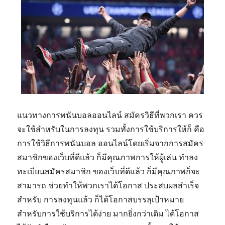
แนวทางการพนันบอลออนไลน์ สมัครวิธีที่พวกเรา ควร
จะใช้สำหรับในการลงทุน รวมทั้งการใช้บริการให้ก็ คือ
การใช้วิธีการพนันบอล ออนไลน์โดยเริ่มจากการสมัคร
สมาชิกของเว็บที่ดีแล้ว ก็มีคุณภาพการให้ผู้เล่น ทำลง
ทะเบียนสมัครสมาชิก ของเว็บที่ดีแล้ว ก็มีคุณภาพก็จะ
สามารถ ช่วยทำให้พวกเราได้โอกาส ประสบผลสำเร็จ
สำหรับ การลงทุนแล้ว ก็ได้โอกาสบรรลุเป้าหมาย
สำหรับการใช้บริการได้ง่าย มากยิ่งกว่าเดิม ได้โอกาส