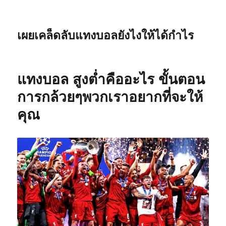
เผยเคล็ดลับแทงบอลยังไงให้ได้กำไร
แทงบอล สูงต่ำคืออะไร ขั้นตอน
การกล้วยๆพวกเราอยากที่จะให้
คุณ