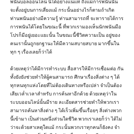
พนันบอลออนไลน์ นี้ได้อย่างแน่แท้ ถึงแม้การพนันนั้น
จะตั้งอยู่บนการเสี่ยงแม้ กระนั้นอย่างไรก็ตามถ้าเกิด
ท่านพนันอย่างมีความรู้ ท่านสามารถที่ จะหารายได้การ
การพนันได้โดยในขณะนี้ ที่พวกเรามองเห็นนักพนันมือ
โปรก็มีอยู่เยอะแยะนั้น ในขณะนี้ชีวิตความเป็น อยู่ของ
คนเรานั้นถูกยกฐานะให้มีความสบายสบาย มากขึ้นใน
ทุก ๆ เรื่องเลยก็ว่าได้
ด้วยเหตุว่าได้มีการทำระบบ สื่อสารให้มีการเชื่อมต่อ กัน
ทั้งยังยังช่วยทำให้ผู้คนสามารถ ศึกษาเรื่องสิ่งต่าง ๆ ได้
ทุกหนทุกแห่งโดยที่ไม่ต้องเดินทางหรือเปล่า จำเป็นต้อง
เสียเวล่ำเวลาสำหรับ การค้นหาอีกด้วย ด้วยเหตุว่าใน
ระบบออนไลน์นั้นมีราย ละเอียดสารช่วยทำให้พวกเรา
สามารถค้นหาสิ่งต่าง ๆ ได้เร็วเพิ่มขึ้นเรื่อยๆ สิ่งต่างพวก
นี้เข้ามา เป็นส่วนหนึ่งส่วนใดชีวิต พวกเราเลยก็ว่า ได้ไม่
ว่าจะด้วยสาเหตุใดแม้ กระนั้นพวกเราทุกคนก็ยังคง จำ