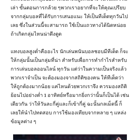
เล่า ขั้นตอนการกล้วย ๆพวกเราอยากที่จะให้คุณเปรียบ
จากกลุ่มบอลที่ได้รับการเสนอแนะ ให้เป็นทีเด็ดทุกวันไป
เลย ซึ่งในส่วนนี้จะสามารถ ใช้เป็นแถวทางได้นิดหน่อย
ถ้าเกิดกลุ่มไหนน่าดึงดูด
แทงบอลสูงต่ำคืออะไร นักเล่นพนันบอลชอบมีทีเด็ด ก็จะ
ให้กลุ่มนั้นเป็นกลุ่มที่น่า สำหรับเพื่อการทำกำไรสำหรับ
การเล่นบอลออนไลน์ ทุกวัน แต่ว่าในความเป็นจริงแล้ว
พวกเราจำเป็น จะต้องมองจากสถิติของคน ให้ทีเด็ดว่า
ให้ถูกต้องมากน้อย แค่ไหนด้วยพวกเราจึง ควรมองสถิติ
ย้อนไปอย่างต่ำ 1 อาทิตย์หรือมากยิ่งกว่านั้นก็เป็นได้ เช่น
เดียวกัน ว่าให้วันละกี่คู่และก็เข้ากี่คู่ ฉะนั้นกลเม็ดนี้ ก็
เลยให้นำไปทดสอบ การใช้มองเทียบจากหลาย ๆ แหล่ง
ข้อมูลต่าง ๆ